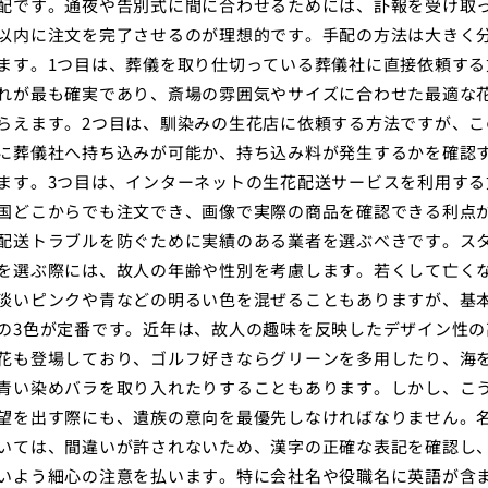
配です。通夜や告別式に間に合わせるためには、訃報を受け取
以内に注文を完了させるのが理想的です。手配の方法は大きく分
ます。1つ目は、葬儀を取り仕切っている葬儀社に直接依頼する
れが最も確実であり、斎場の雰囲気やサイズに合わせた最適な
らえます。2つ目は、馴染みの生花店に依頼する方法ですが、こ
に葬儀社へ持ち込みが可能か、持ち込み料が発生するかを確認
ます。3つ目は、インターネットの生花配送サービスを利用する
国どこからでも注文でき、画像で実際の商品を確認できる利点
配送トラブルを防ぐために実績のある業者を選ぶべきです。ス
を選ぶ際には、故人の年齢や性別を考慮します。若くして亡く
淡いピンクや青などの明るい色を混ぜることもありますが、基
の3色が定番です。近年は、故人の趣味を反映したデザイン性の
花も登場しており、ゴルフ好きならグリーンを多用したり、海
青い染めバラを取り入れたりすることもあります。しかし、こ
望を出す際にも、遺族の意向を最優先しなければなりません。
いては、間違いが許されないため、漢字の正確な表記を確認し
いよう細心の注意を払います。特に会社名や役職名に英語が含