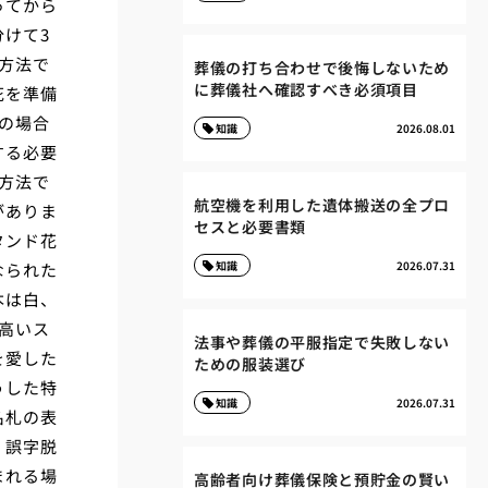
ってから
けて3
方法で
葬儀の打ち合わせで後悔しないため
に葬儀社へ確認すべき必須項目
花を準備
の場合
知識
2026.08.01
する必要
方法で
航空機を利用した遺体搬送の全プロ
がありま
セスと必要書類
タンド花
知識
2026.07.31
なられた
本は白、
高いス
法事や葬儀の平服指定で失敗しない
を愛した
ための服装選び
うした特
知識
2026.07.31
名札の表
、誤字脱
まれる場
高齢者向け葬儀保険と預貯金の賢い