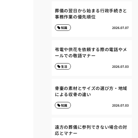
葬儀の翌日から始まる行政手続きと
事務作業の優先順位
知識
2026.07.07
弔電や供花を依頼する際の電話やメ
ールでの敬語マナー
生活
2026.07.03
骨壷の素材とサイズの選び方・地域
による収骨の違い
知識
2026.07.03
遠方の葬儀に参列できない場合の対
応とマナー