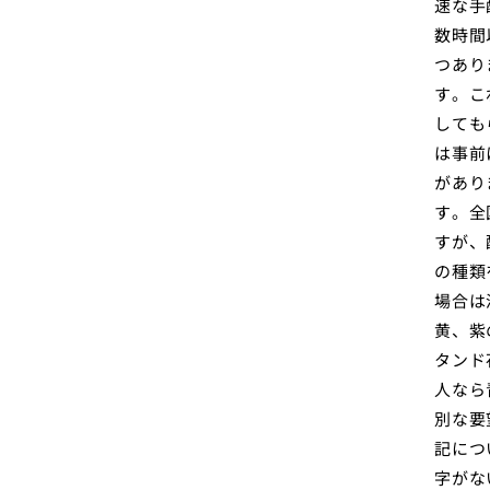
速な手
数時間
つあり
す。こ
しても
は事前
があり
す。全
すが、
の種類
場合は
黄、紫
タンド
人なら
別な要
記につ
字がな