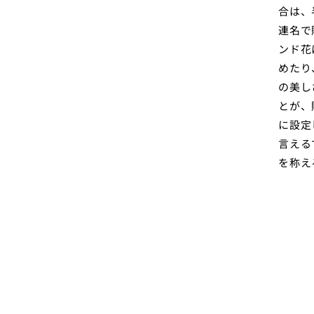
合は、
連名で
ンド花
めたり
の美し
とが、
に設定
言える
を称え