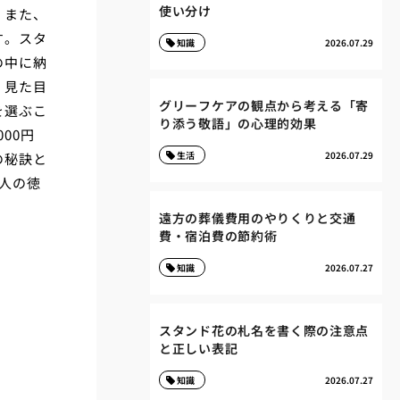
使い分け
。また、
す。スタ
知識
2026.07.29
の中に納
、見た目
グリーフケアの観点から考える「寄
を選ぶこ
り添う敬語」の心理的効果
00円
生活
2026.07.29
の秘訣と
人の徳
遠方の葬儀費用のやりくりと交通
費・宿泊費の節約術
知識
2026.07.27
スタンド花の札名を書く際の注意点
と正しい表記
知識
2026.07.27