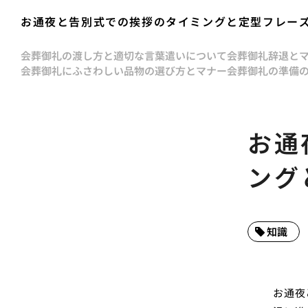
お通夜と告別式での挨拶のタイミングと定型フレー
会葬御礼の渡し方と適切な言葉遣いについて
会葬御礼辞退と
会葬御礼にふさわしい品物の選び方とマナー
会葬御礼の準備
お通
ング
知識
お通夜