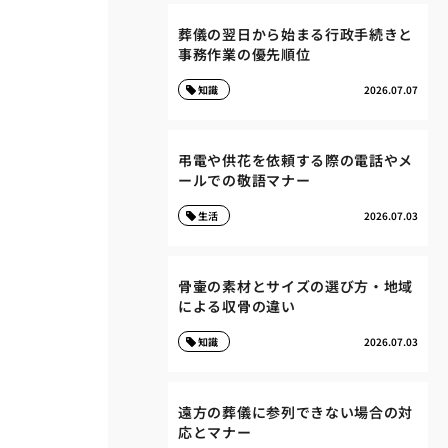
葬儀の翌日から始まる行政手続きと
事務作業の優先順位
知識
2026.07.07
弔電や供花を依頼する際の電話やメ
ールでの敬語マナー
生活
2026.07.03
骨壷の素材とサイズの選び方・地域
による収骨の違い
知識
2026.07.03
遠方の葬儀に参列できない場合の対
応とマナー