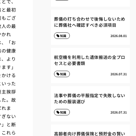
ことで、
族と最初
葉もござ
葬儀の打ち合わせで後悔しないため
に葬儀社へ確認すべき必須項目
故人の最
かかれ
知識
2026.08.01
は、「お
族の健康
航空機を利用した遺体搬送の全プロ
は、より
セスと必要書類
きます」
知識
2026.07.31
をかける
といった
喪主挨拶
法事や葬儀の平服指定で失敗しない
した。故
ための服装選び
ばれま
知識
2026.07.31
すぎない
か」と断
。これら
高齢者向け葬儀保険と預貯金の賢い