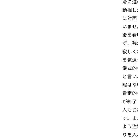
滑に進
動揺し
に対面
いませ
後を看
ず、残
寂しく
を気遣
儀式的
と言い
暇はな
肯定的
が終了
人もお
す。ま
よう注
りを入