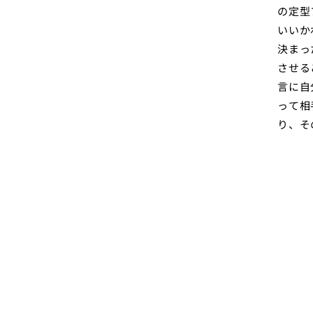
の定型
いいか
決まっ
させる
言に自
って相
り、そ