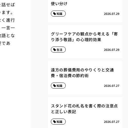
使い分け
を話せば
ります。
知識
2026.07.29
なく進行
、一言一
グリーフケアの観点から考える「寄
敬語とな
り添う敬語」の心理的効果
要であ
生活
2026.07.29
。
遠方の葬儀費用のやりくりと交通
費・宿泊費の節約術
知識
2026.07.27
スタンド花の札名を書く際の注意点
と正しい表記
知識
2026.07.27