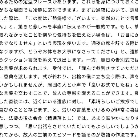
めるための定型フレーズがあります。これらを身につけておく
がちな場面でも冷静に応対できます。まずお通夜において、遺
した際は、「この度はご愁傷様でございます。突然のことで言
ん」と、驚きと悲しみを率直に伝えるのが一般的です。もし、
取れなかったことを悔やむ気持ちを伝えたい場合は、「お目に
念でなりません」という表現を使います。通夜の席を辞する際
なりますが、どうぞお体をお大事になさってください」と、遺
うクッション言葉を添えて退出します。一方、翌日の告別式で
な言葉が求められます。受付では、「謹んで参列させていただ
、香典を渡します。式が終わり、出棺の儀に立ち会う際は、声
いかもしれませんが、周囲の人と小声で「良いお式でしたね」
な言葉を交わすことで、故人の尊厳を讃えることができます。
した直後には、近くにいる遺族に対し、「素晴らしいご挨拶で
喜びのことと存じます」と、労いの言葉をかけるのが非常に喜
た、法要の後の会食（精進落とし）では、あまり賑やかになり
意しつつ、「思い出話をさせていただいてもよろしいでしょう
れてから、故人の生前のエピソードを語るのが敬語の作法です