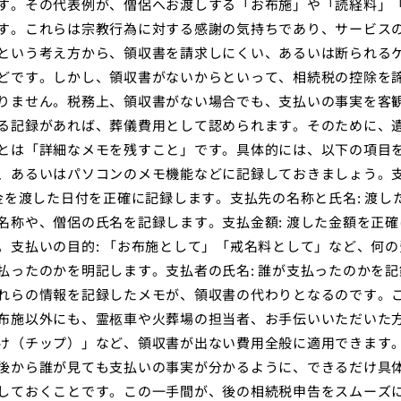
す。その代表例が、僧侶へお渡しする「お布施」や「読経料」
す。これらは宗教行為に対する感謝の気持ちであり、サービス
という考え方から、領収書を請求しにくい、あるいは断られる
どです。しかし、領収書がないからといって、相続税の控除を
りません。税務上、領収書がない場合でも、支払いの事実を客
る記録があれば、葬儀費用として認められます。そのために、
とは「詳細なメモを残すこと」です。具体的には、以下の項目
、あるいはパソコンのメモ機能などに記録しておきましょう。
お金を渡した日付を正確に記録します。支払先の名称と氏名: 渡し
名称や、僧侶の氏名を記録します。支払金額: 渡した金額を正確
。支払いの目的: 「お布施として」「戒名料として」など、何の
払ったのかを明記します。支払者の氏名: 誰が支払ったのかを記
れらの情報を記録したメモが、領収書の代わりとなるのです。
布施以外にも、霊柩車や火葬場の担当者、お手伝いいただいた
け（チップ）」など、領収書が出ない費用全般に適用できます
後から誰が見ても支払いの事実が分かるように、できるだけ具
しておくことです。この一手間が、後の相続税申告をスムーズ