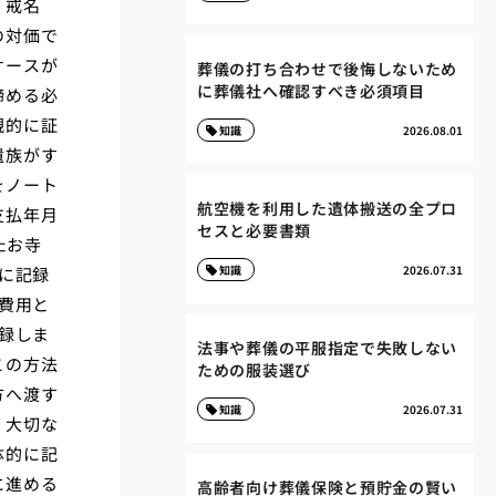
「戒名
の対価で
ケースが
葬儀の打ち合わせで後悔しないため
に葬儀社へ確認すべき必須項目
諦める必
観的に証
知識
2026.08.01
遺族がす
をノート
航空機を利用した遺体搬送の全プロ
支払年月
セスと必要書類
たお寺
知識
2026.07.31
に記録
費用と
録しま
法事や葬儀の平服指定で失敗しない
この方法
ための服装選び
方へ渡す
知識
2026.07.31
。大切な
体的に記
に進める
高齢者向け葬儀保険と預貯金の賢い