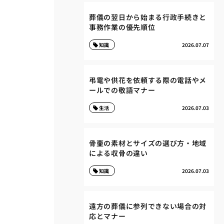
葬儀の翌日から始まる行政手続きと
事務作業の優先順位
知識
2026.07.07
弔電や供花を依頼する際の電話やメ
ールでの敬語マナー
生活
2026.07.03
骨壷の素材とサイズの選び方・地域
による収骨の違い
知識
2026.07.03
遠方の葬儀に参列できない場合の対
応とマナー