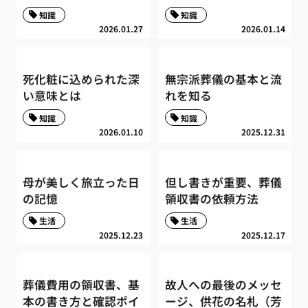
知識
知識
2026.01.27
2026.01.14
死化粧に込められた深
無宗派葬儀の基本と流
い意味とは
れを知る
知識
知識
2026.01.10
2025.12.31
母が美しく旅立った日
但し書きが重要、葬儀
の記憶
領収書の依頼方法
生活
生活
2025.12.23
2025.12.17
葬儀費用の領収書、基
故人への最後のメッセ
本の書き方と確認ポイ
ージ、供花の名札（芳