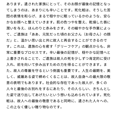
あります。遺された家族にとって、そのお顔が最後の記憶となっ
てしまうのは、あまりにも辛いことです。死化粧は、そうした苦
悶の表情を和らげ、まるで穏やかに眠っているかのような、安ら
かなお顔へと整えていきます。肌の色つやを整え、乾燥した唇に
潤いを与え、ほんのりと赤みをさす。その細やかな手作業によっ
て、ご遺族は「ああ、元気だった頃のお父さん（お母さん）の顔
だ」と、温かい思い出と共に故人と再会することができるので
す。これは、遺族の心を癒す「グリーフケア」の観点からも、非
常に重要なプロセスです。辛い最後の記憶が、穏やかな記憶へと
上書きされることで、ご遺族は故人の死を少しずつ肯定的に受け
入れ、前を向いて歩み出すための力を得ることができます。ま
た、故人の尊厳を守るという側面も重要です。人生の最期を、美
しく、威厳ある姿で締めくくることは、故人自身への最大限の敬
意の表明でもあります。社会的な存在であった故人が、多くの
人々と最後のお別れをするにあたり、その人らしい、きちんとし
た姿で送り出してあげたいという想いも込められています。死化
粧は、故人への最後の敬意であると同時に、遺された人々への、
この上なく優しい贈り物なのです。