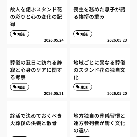
故人を偲ぶスタンド花
喪主を務めた息子が語
の彩りと心の変化の記
る挨拶の重み
録
知識
知識
2026.05.24
2026.05.23
葬儀の翌日に訪れる静
地域ごとに異なる葬儀
寂と心身のケアに関す
のスタンド花の独自文
る考察
化
知識
生活
2026.05.21
2026.05.20
終活で決めておくべき
地方独自の葬儀習慣と
火葬後の供養と散骨
遠方参列者が驚く文化
の違い