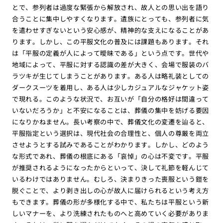
とで、参列者は過度な緊張から解放され、故人との思い出を語り
合うことに集中しやすくなります。遺族にとっても、参列者に気
を遣わせすぎないという安心感が、精神的な支えになることがあ
ります。しかし、この平服文化の普及には課題もあります。それ
は「平服の定義が人によって曖昧である」という点です。世代や
地域によって、平服に対する認識の差が大きく、会場で服装のバ
ラツキが生じてしまうことがあります。ある人は略礼装としての
ダークスーツを着用し、ある人は少しカジュアルなジャケット姿
で現れる。このような状況で、お互いが「自分の格好は間違って
いないだろうか」と不安になることは、葬儀の集中を妨げる要因
になりかねません。長い考察の中で、葬儀文化の変遷を辿ると、
平服指定という選択は、現代社会の合理性と、個人の尊厳を両立
させようとする試みであることがわかります。しかし、どのよう
な形式であれ、葬儀の根底にある「哀悼」の心は不変です。平服
が推奨されるようになったからといって、決して礼節を軽んじて
いるわけではありません。むしろ、決まりきった喪服という鎧を
脱ぐことで、より剥き出しの心が故人に届けられるという考え方
もできます。葬儀の形が多様化する中で、私たちは平服という新
しいマナーを、より洗練されたものへと高めていく必要がありま