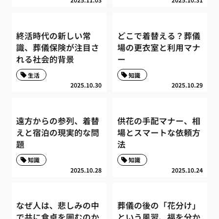
終活時代の新しい常
どこで着替える？葬儀
識、葬儀保険が注目さ
場の更衣室と利用マナ
れる社会的背景
ー
生活
知識
2025.10.30
2025.10.29
遠方からの参列、着替
供花の手配マナー、相
えと宿泊の現実的な問
場とスマートな依頼方
題
法
知識
知識
2025.10.28
2025.10.24
なぜ人は、悲しみの中
葬儀の後の「花分け」
で共に食卓を囲むのか
という風習、福を分か