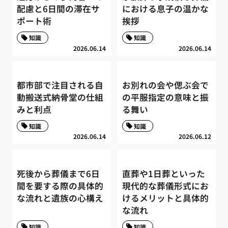
配慮と6日間の滞在サ
における息子の温かな
ポート術
挨拶
知識
知識
2026.06.14
2026.06.14
都市部で注目される自
お別れの会や偲ぶ会で
動搬送式納骨堂の仕組
の平服指定の意味と振
みと利点
る舞い
知識
知識
2026.06.14
2026.06.12
死後から葬儀まで6日
直葬や1日葬といった
間を要する際の具体的
現代的な葬儀形式にお
な流れと遺族の心構え
けるメリットと具体的
な流れ
知識
知識