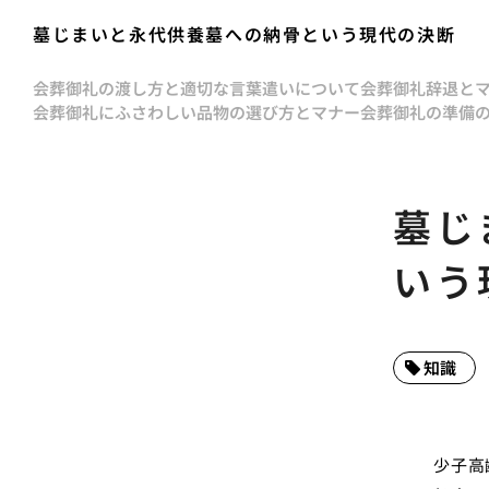
墓じまいと永代供養墓への納骨という現代の決断
会葬御礼の渡し方と適切な言葉遣いについて
会葬御礼辞退と
会葬御礼にふさわしい品物の選び方とマナー
会葬御礼の準備
墓じ
いう
知識
少子高