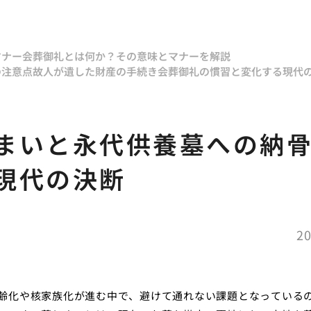
マナー
会葬御礼とは何か？その意味とマナーを解説
の注意点
故人が遺した財産の手続き
会葬御礼の慣習と変化する現代
まいと永代供養墓への納
現代の決断
20
齢化や核家族化が進む中で、避けて通れない課題となっている