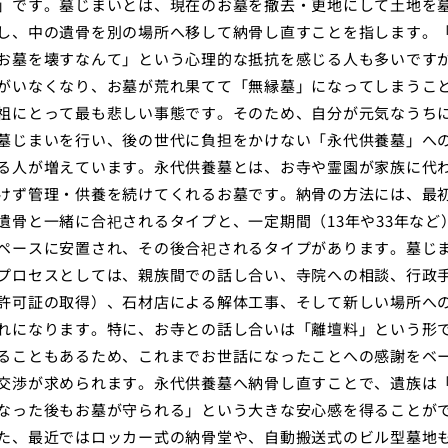
」です。墓じまいとは、現在のお墓を撤去・更地にして土地を
し、中の遺骨を別の場所へ移して納骨し直すことを指します。
お墓を壊すなんて」という心理的な抵抗を感じる人も多いです
がいなくなり、お墓が荒れ果てて「無縁墓」になってしまうこ
祖にとって最も悲しい事態です。そのため、自分が元気なうち
墓じまいを行い、後の世代に負担をかけない「永代供養墓」へ
る人が増えています。永代供養墓とは、お寺や霊園が家族に代
けず管理・供養を続けてくれるお墓です。納骨の方法には、最
遺骨と一緒に合祀されるタイプと、一定期間（13年や33年など
ペースに安置され、その後合祀されるタイプがあります。墓じ
プロセスとしては、親族間での話し合い、寺院への相談、行政
許可証の取得）、石材店による解体工事、そして新しい場所へ
れになります。特に、お寺との話し合いは「離壇料」という形
ることもあるため、これまでお世話になったことへの感謝をベ
交渉が求められます。永代供養墓へ納骨し直すことで、遺族は
なった後もお墓が守られる」という大きな安心感を得ることが
た、最近ではロッカー式の納骨堂や、自動搬送式のビル型墓地