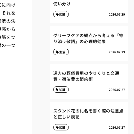
使い分け
来に向け
、それを
知識
2026.07.29
苦渋の決
担感から
グリーフケアの観点から考える「寄
道筋をつ
り添う敬語」の心理的効果
謝の一つ
生活
2026.07.29
遠方の葬儀費用のやりくりと交通
費・宿泊費の節約術
知識
2026.07.27
スタンド花の札名を書く際の注意点
と正しい表記
知識
2026.07.27