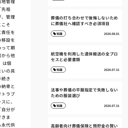
墓地管理
「先祖
が、管理
葬儀の打ち合わせで後悔しないため
に葬儀社へ確認すべき必須項目
とこそ
に責任を
知識
2026.08.01
の移設を
わって期
航空機を利用した遺体搬送の全プロ
初から他
セスと必要書類
）は個
知識
2026.07.31
まいの具
手続き
の納骨と
法事や葬儀の平服指定で失敗しない
でトラブ
ための服装選び
ースに、
知識
2026.07.31
「自分が
できま
も永代供
高齢者向け葬儀保険と預貯金の賢い