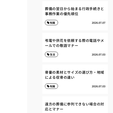
葬儀の翌日から始まる行政手続きと
事務作業の優先順位
知識
2026.07.07
弔電や供花を依頼する際の電話やメ
ールでの敬語マナー
生活
2026.07.03
骨壷の素材とサイズの選び方・地域
による収骨の違い
知識
2026.07.03
遠方の葬儀に参列できない場合の対
応とマナー