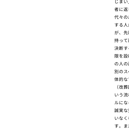
じまい
者に返
代々の
する人
が、先
持って
決断す
限を設
の人の
別のス
体的な
（改葬
いう流
ルにな
誠実な
いなく
す。ま