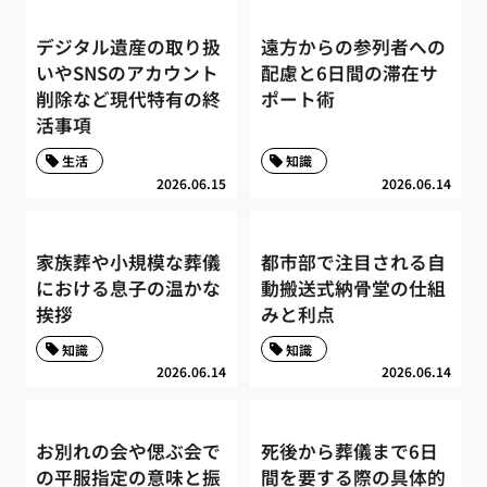
デジタル遺産の取り扱
遠方からの参列者への
いやSNSのアカウント
配慮と6日間の滞在サ
削除など現代特有の終
ポート術
活事項
生活
知識
2026.06.15
2026.06.14
家族葬や小規模な葬儀
都市部で注目される自
における息子の温かな
動搬送式納骨堂の仕組
挨拶
みと利点
知識
知識
2026.06.14
2026.06.14
お別れの会や偲ぶ会で
死後から葬儀まで6日
の平服指定の意味と振
間を要する際の具体的