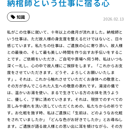
納棺師という仕事に宿る心
知識
2026.02.13
私がこの仕事に就いて、十年以上の歳月が流れました。納棺師と
いう仕事は、ただ故人様の身支度を整えるだけではないと、日々
感じています。私たちの仕事は、ご遺族の心に寄り添い、故人様
との最後の、そして最も美しい時間を作り出すお手伝いをするこ
とです。ご依頼をいただき、ご自宅や斎場へ伺う時、私はいつも
深く一礼し、心の中で故人様にご挨拶をします。「これからお支
度をさせていただきます。どうぞ、よろしくお願いいたしま
す」。それは、これから触れさせていただくお身体への敬意と、
その方が歩んでこられた人生への敬意の表れです。湯灌の儀で
は、温かいお湯を使い、まるで生きている方のお体を洗うよう
に、優しく、丁寧に清めていきます。それは、現世でのすべての
苦しみや疲れを洗い流していただくための、私たちからの祈りで
す。お化粧を施す時、私はご遺族に「生前は、どのようなお化粧
をされていましたか」「どんな色がお好きでしたか」とお尋ねし
ます。ご遺族が語る故人様との思い出に耳を傾けながら、その方