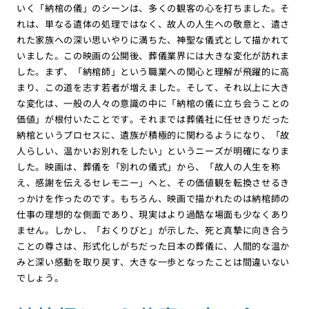
いく「納棺の儀」のシーンは、多くの観客の心を打ちました。そ
れは、単なる遺体の処理ではなく、故人の人生への敬意と、遺さ
れた家族への深い思いやりに満ちた、神聖な儀式として描かれて
いました。この映画の公開後、葬儀業界には大きな変化が訪れま
した。まず、「納棺師」という職業への関心と理解が飛躍的に高
まり、この道を志す若者が増えました。そして、それ以上に大き
な変化は、一般の人々の意識の中に「納棺の儀に立ち会うことの
価値」が根付いたことです。それまでは葬儀社に任せきりだった
納棺というプロセスに、遺族が積極的に関わるようになり、「故
人らしい、温かいお別れをしたい」というニーズが明確になりま
した。映画は、葬儀を「別れの儀式」から、「故人の人生を称
え、感謝を伝えるセレモニー」へと、その価値観を転換させるき
っかけを作ったのです。もちろん、映画で描かれたのは納棺師の
仕事の理想的な側面であり、現実はより過酷な場面も少なくあり
ません。しかし、「おくりびと」が示した、死と真摯に向き合う
ことの尊さは、形式化しがちだった日本の葬儀に、人間的な温か
みと深い感動を取り戻す、大きな一歩となったことは間違いない
でしょう。