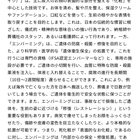
イク）」は、主に故人のお顔の表面的な部分を整える「化粧」を
中心とした技術です。お体を清め、髪や爪を整え、保湿クリーム
やファンデーション、口紅などを使って、生前の穏やかな表情を
取り戻すことを目的とします。これは、日本の伝統的な慣習に根
ざした、儀式的・精神的な意味合いの強い行為であり、納棺師や
葬儀社のスタッフ、あるいは看護師によって行われます。一方、
「エンバーミング」は、ご遺体の防腐・殺菌・修復を目的とし
た、より科学的・医学的な「遺体衛生保全」の処置です。これを
行うには専門の資格（IFSA認定エンバーマーなど）と、専用の施
設が必要です。ご遺体の小切開を行い、血管に特殊な防腐・殺菌
薬液を注入し、体液と入れ替えることで、腐敗の進行を長期間
（10日〜2週間程度）遅らせることができます。これにより、例
えば海外で亡くなった方を日本へ搬送したり、葬儀まで日数が空
いてしまう場合でも、ご遺体を衛生的で安全な状態に保つことが
できます。また、エンバーミングには、事故などで損傷したご遺
体を、生前の姿に近づける「修復（レストレーション）」という
重要な役割もあります。病気で痩せてしまったお顔をふっくらさ
せたり、傷跡や皮膚の変色を目立たなくしたりと、より本格的な
処置が可能です。つまり、死化粧が「表面的なお化粧」であるの
に対し、エンバーミングは「内部からの保全・修復処置」であ