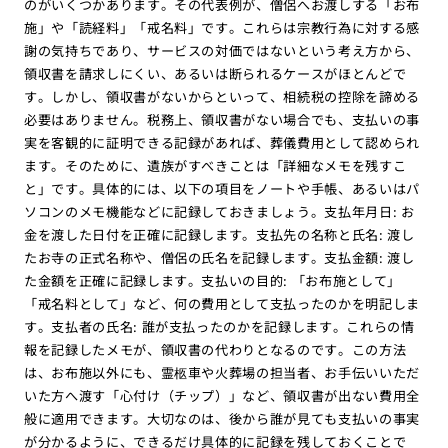
のがいくつかあります。その代表例が、僧侶へお渡しする「お布
施」や「読経料」「戒名料」です。これらは宗教行為に対する感
謝の気持ちであり、サービスの対価ではないという考え方から、
領収書を請求しにくい、あるいは断られるケースがほとんどで
す。しかし、領収書がないからといって、相続税の控除を諦める
必要はありません。税務上、領収書がない場合でも、支払いの事
実を客観的に証明できる記録があれば、葬儀費用として認められ
ます。そのために、遺族がすべきことは「詳細なメモを残すこ
と」です。具体的には、以下の項目をノートや手帳、あるいはパ
ソコンのメモ機能などに記録しておきましょう。支払年月日: お
金を渡した日付を正確に記録します。支払先の名称と氏名: 渡し
たお寺の正式名称や、僧侶の氏名を記録します。支払金額: 渡し
た金額を正確に記録します。支払いの目的: 「お布施として」
「戒名料として」など、何の費用として支払ったのかを明記しま
す。支払者の氏名: 誰が支払ったのかを記録します。これらの情
報を記録したメモが、領収書の代わりとなるのです。この方法
は、お布施以外にも、霊柩車や火葬場の担当者、お手伝いいただ
いた方へ渡す「心付け（チップ）」など、領収書が出ない費用全
般に適用できます。大切なのは、後から誰が見ても支払いの事実
が分かるように、できるだけ具体的に記録を残しておくことで