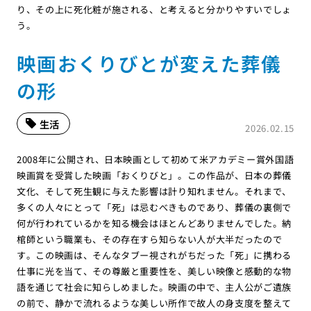
り、その上に死化粧が施される、と考えると分かりやすいでしょ
う。
映画おくりびとが変えた葬儀
の形
生活
2026.02.15
2008年に公開され、日本映画として初めて米アカデミー賞外国語
映画賞を受賞した映画「おくりびと」。この作品が、日本の葬儀
文化、そして死生観に与えた影響は計り知れません。それまで、
多くの人々にとって「死」は忌むべきものであり、葬儀の裏側で
何が行われているかを知る機会はほとんどありませんでした。納
棺師という職業も、その存在すら知らない人が大半だったので
す。この映画は、そんなタブー視されがちだった「死」に携わる
仕事に光を当て、その尊厳と重要性を、美しい映像と感動的な物
語を通じて社会に知らしめました。映画の中で、主人公がご遺族
の前で、静かで流れるような美しい所作で故人の身支度を整えて