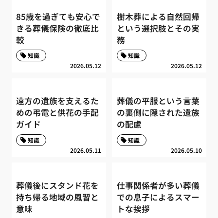
85歳を過ぎても安心で
樹木葬による自然回帰
きる葬儀保険の徹底比
という選択肢とその実
較
務
知識
知識
2026.05.12
2026.05.12
遠方の遺族を支えるた
葬儀の平服という言葉
めの弔電と供花の手配
の裏側に隠された遺族
ガイド
の配慮
知識
知識
2026.05.11
2026.05.10
葬儀後にスタンド花を
仕事関係者が多い葬儀
持ち帰る地域の風習と
での息子によるスマー
意味
トな挨拶