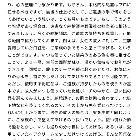
り、心の整理にも繋がります。もちろん、本格的な処置はプロに
任せるべきですが、最後の仕上げとして、ご遺族の手で何かをし
てあげたいという想いは、とても尊いものです。もし、そのよう
な希望がある場合は、遠慮なく納棺師や葬儀社の担当者に相談し
てみましょう。多くの納棺師は、ご遺族の気持ちを尊重し、可能
な範囲で協力してくれます。例えば、女性の故人に対して、生前
愛用していた口紅を、ご家族の手でそっと塗ってあげる、という
ことができます。いつも使っていた馴染みのある色を唇に乗せる
ことで、より一層、生前の面影が蘇り、温かい気持ちでお別れが
できます。同様に、愛用のチークを頬に軽くのせたり、お気に入
りの香水を手首に少しだけつけてあげたりすることも可能です。
ただし、使用する化粧品は、ご遺族が持参したものを使うのが基
本です。故人がいつも使っていた化粧ポーチの中から、思い出の
品を選んでみましょう。納棺師は、お肌の状態に合わせて、化粧
下地などを整えてくれるので、その上から色を乗せるだけで、き
れいに仕上がります。男性の故人の場合は、髪を生前と同じよう
に、ご家族の手で整えてあげるのも良いでしょう。使い慣れた櫛
で髪をとかし、いつも通りの分け目にしてあげる。あるいは、愛
用していたヘアクリームを少しだけつけてあげる。そんな何気な