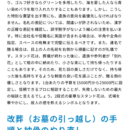
り、ゴルフ好きならグリーンを多用したり、海を愛した人なら青
い染めバラを取り入れたりすることもあります。しかし、こうし
た特別な要望を出す際にも、遺族の意向を最優先しなければなり
ません。名札の表記については、間違いが許されないため、漢字
の正確な表記を確認し、誤字脱字がないよう細心の注意を払いま
す。特に会社名や役職名に英語が含まれる場合は、半角や全角の
指定、スペースの有無まで完璧に伝えるべきです。また、連名で
贈る場合は、目上の人の名前を右側から順番に記すのが礼儀で
す。スタンド花は、葬儀が終わった後に、遺族や参列者が「別れ
花」として棺の中に納めたり、小さな束にして持ち帰ったりする
こともあります。そのため、見た目の美しさだけでなく、持ち帰
った後も長持ちするような鮮度の良い花を選ぶことが、贈る側の
優しさとなります。1台あたりの予算を15000円から25000円に設
定し、信頼できるプロに相談することが、失敗しないための最大
の秘訣と言えるでしょう。2段式の豪華なスタンド花は、式場を
華やかにし、故人の徳を称えるシンボルとなります。
改葬（お墓の引っ越し）の手
順と納骨のやり直し