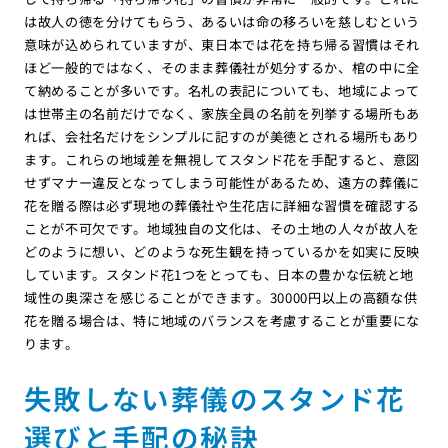
は故人の徳を分けてもらう、あるいは命の移ろいを慈しむという
意味が込められていますが、東日本では花を持ち帰る習慣はそれ
ほど一般的ではなく、そのまま葬儀社が処分するか、棺の中に全
て納めることが多いです。名札の表記についても、地域によって
は世帯主の名前だけでなく、家族全員の名前を列挙する場所もあ
れば、会社名だけをシンプルに記すのが美徳とされる場所もあり
ます。これらの地域差を無視してスタンド花を手配すると、意図
せずマナー違反となってしまう可能性があるため、遠方の葬儀に
花を贈る際は必ず現地の葬儀社や生花店に詳細な習慣を確認する
ことが不可欠です。地域独自の文化は、その土地の人々が故人を
どのように想い、どのような死生観を持っているかを如実に反映
しています。スタンド花1つをとっても、日本の豊かな伝統と地
域性の奥深さを感じることができます。30000円以上の高額な供
花を贈る場合は、特に地域のバランスを考慮することが重要にな
ります。
失敗しない葬儀のスタンド花
選びと手配の秘訣