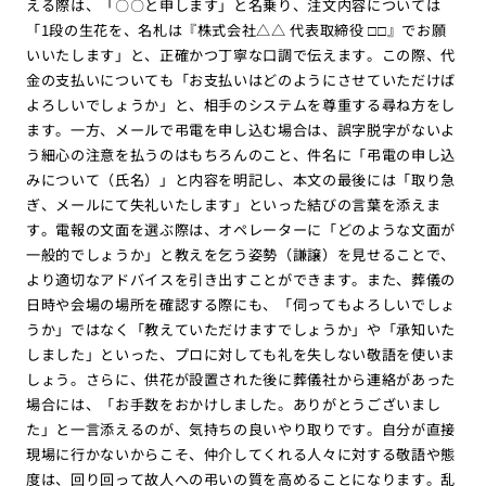
える際は、「〇〇と申します」と名乗り、注文内容については
「1段の生花を、名札は『株式会社△△ 代表取締役 □□』でお願
いいたします」と、正確かつ丁寧な口調で伝えます。この際、代
金の支払いについても「お支払いはどのようにさせていただけば
よろしいでしょうか」と、相手のシステムを尊重する尋ね方をし
ます。一方、メールで弔電を申し込む場合は、誤字脱字がないよ
う細心の注意を払うのはもちろんのこと、件名に「弔電の申し込
みについて（氏名）」と内容を明記し、本文の最後には「取り急
ぎ、メールにて失礼いたします」といった結びの言葉を添えま
す。電報の文面を選ぶ際は、オペレーターに「どのような文面が
一般的でしょうか」と教えを乞う姿勢（謙譲）を見せることで、
より適切なアドバイスを引き出すことができます。また、葬儀の
日時や会場の場所を確認する際にも、「伺ってもよろしいでしょ
うか」ではなく「教えていただけますでしょうか」や「承知いた
しました」といった、プロに対しても礼を失しない敬語を使いま
しょう。さらに、供花が設置された後に葬儀社から連絡があった
場合には、「お手数をおかけしました。ありがとうございまし
た」と一言添えるのが、気持ちの良いやり取りです。自分が直接
現場に行かないからこそ、仲介してくれる人々に対する敬語や態
度は、回り回って故人への弔いの質を高めることになります。乱