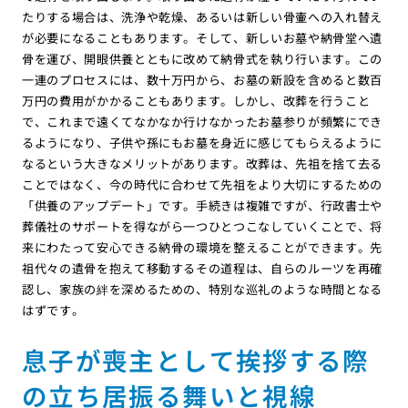
たりする場合は、洗浄や乾燥、あるいは新しい骨壷への入れ替え
が必要になることもあります。そして、新しいお墓や納骨堂へ遺
骨を運び、開眼供養とともに改めて納骨式を執り行います。この
一連のプロセスには、数十万円から、お墓の新設を含めると数百
万円の費用がかかることもあります。しかし、改葬を行うこと
で、これまで遠くてなかなか行けなかったお墓参りが頻繁にでき
るようになり、子供や孫にもお墓を身近に感じてもらえるように
なるという大きなメリットがあります。改葬は、先祖を捨て去る
ことではなく、今の時代に合わせて先祖をより大切にするための
「供養のアップデート」です。手続きは複雑ですが、行政書士や
葬儀社のサポートを得ながら一つひとつこなしていくことで、将
来にわたって安心できる納骨の環境を整えることができます。先
祖代々の遺骨を抱えて移動するその道程は、自らのルーツを再確
認し、家族の絆を深めるための、特別な巡礼のような時間となる
はずです。
息子が喪主として挨拶する際
の立ち居振る舞いと視線