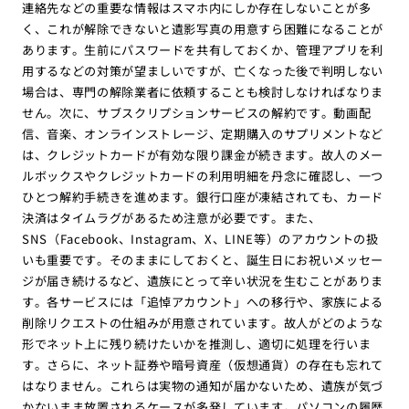
連絡先などの重要な情報はスマホ内にしか存在しないことが多
く、これが解除できないと遺影写真の用意すら困難になることが
あります。生前にパスワードを共有しておくか、管理アプリを利
用するなどの対策が望ましいですが、亡くなった後で判明しない
場合は、専門の解除業者に依頼することも検討しなければなりま
せん。次に、サブスクリプションサービスの解約です。動画配
信、音楽、オンラインストレージ、定期購入のサプリメントなど
は、クレジットカードが有効な限り課金が続きます。故人のメー
ルボックスやクレジットカードの利用明細を丹念に確認し、一つ
ひとつ解約手続きを進めます。銀行口座が凍結されても、カード
決済はタイムラグがあるため注意が必要です。また、
SNS（Facebook、Instagram、X、LINE等）のアカウントの扱
いも重要です。そのままにしておくと、誕生日にお祝いメッセー
ジが届き続けるなど、遺族にとって辛い状況を生むことがありま
す。各サービスには「追悼アカウント」への移行や、家族による
削除リクエストの仕組みが用意されています。故人がどのような
形でネット上に残り続けたいかを推測し、適切に処理を行いま
す。さらに、ネット証券や暗号資産（仮想通貨）の存在も忘れて
はなりません。これらは実物の通知が届かないため、遺族が気づ
かないまま放置されるケースが多発しています。パソコンの履歴