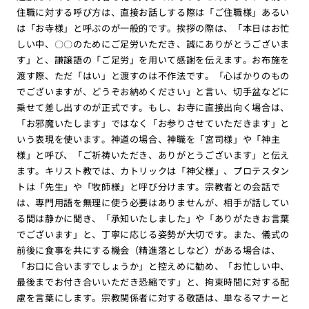
住職に対する呼び方は、直接お話しする際は「ご住職様」あるい
は「お寺様」と呼ぶのが一般的です。挨拶の際は、「本日はお忙
しい中、〇〇のためにご足労いただき、誠にありがとうございま
す」と、謙譲語の「ご足労」を用いて感謝を伝えます。お布施を
渡す際、ただ「はい」と渡すのは不作法です。「心ばかりのもの
でございますが、どうぞお納めください」と言い、切手盆などに
乗せて差し出すのが正式です。もし、お寺に直接出向く場合は、
「お邪魔いたします」ではなく「お参りさせていただきます」と
いう表現を使います。神道の場合、神職を「宮司様」や「神主
様」と呼び、「ご祈祷いただき、ありがとうございます」と伝え
ます。キリスト教では、カトリックは「神父様」、プロテスタン
トは「先生」や「牧師様」と呼び分けます。宗教者との会話で
は、専門用語を無理に使う必要はありませんが、相手が話してい
る間は静かに聞き、「承知いたしました」や「ありがたきお言葉
でございます」と、丁寧に応じる姿勢が大切です。また、儀式の
前後に食事を共にする機会（精進落としなど）がある場合は、
「お口に合いますでしょうか」と控えめに勧め、「お忙しい中、
最後までお付き合いいただき恐縮です」と、拘束時間に対する配
慮を言葉にします。宗教関係者に対する敬語は、単なるマナーと