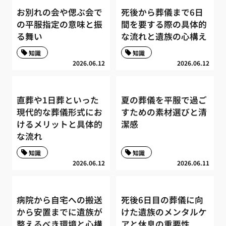
お別れの会や偲ぶ会で
死後から葬儀まで6日
の平服指定の意味と振
間を要する際の具体的
る舞い
な流れと遺族の心構え
知識
知識
2026.06.12
2026.06.12
直葬や1日葬といった
夏の葬儀を平服で過ご
現代的な葬儀形式にお
すための素材選びと清
けるメリットと具体的
潔感
な流れ
知識
知識
2026.06.12
2026.06.11
病院から自宅への搬送
死後6日目の葬儀に向
から安置までに遺族が
けた遺族のメンタルケ
整えるべき環境と心構
アと休息の重要性