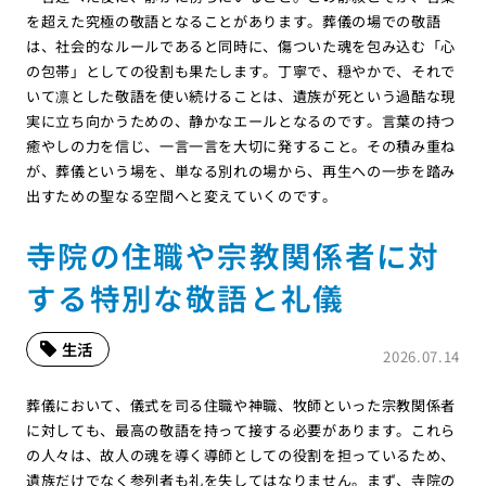
を超えた究極の敬語となることがあります。葬儀の場での敬語
は、社会的なルールであると同時に、傷ついた魂を包み込む「心
の包帯」としての役割も果たします。丁寧で、穏やかで、それで
いて凛とした敬語を使い続けることは、遺族が死という過酷な現
実に立ち向かうための、静かなエールとなるのです。言葉の持つ
癒やしの力を信じ、一言一言を大切に発すること。その積み重ね
が、葬儀という場を、単なる別れの場から、再生への一歩を踏み
出すための聖なる空間へと変えていくのです。
寺院の住職や宗教関係者に対
する特別な敬語と礼儀
生活
2026.07.14
葬儀において、儀式を司る住職や神職、牧師といった宗教関係者
に対しても、最高の敬語を持って接する必要があります。これら
の人々は、故人の魂を導く導師としての役割を担っているため、
遺族だけでなく参列者も礼を失してはなりません。まず、寺院の