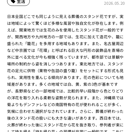
生活
2026.05.20
日本全国どこでも同じように見える葬儀のスタンド花ですが、実
は地域によって驚くほど多様な風習や独自文化が存在します。例
えば、関東地方では生花のみを使用したスタンド花が一般的です
が、関西地方や九州地方の一部では、生花に加えて造花や、籠に
盛られた「籠花」を多用する地域もあります。また、名古屋周辺
など中京圏では「花環」と呼ばれる巨大な円形の装飾品を斎場の
外に並べる文化が今も根強く残っていますが、都市部では景観や
場所の制約から姿を消しつつあります。東北地方では、スタンド
花の足元に供物（果物や缶詰の盛り籠）をセットにする形式も見
られ、実用性を重んじる傾向があります。花の色彩についても地
域差があります。多くの地域では白、黄、紫の3色が基本です
が、長野県などの一部地域では、比較的早い段階から色とりどり
の洋花を取り入れる柔軟な姿勢が見られます。また、沖縄県では
菊よりもデンファレなどの南国特有の花が使われることが多く、
気候に合わせた選択がなされています。さらに、葬儀が終わった
後のスタンド花の扱いにも大きな違いがあります。西日本では、
火葬が終わった後にスタンド花から花を抜き取り、参列者が束に
して持ち帰る「持ち帰り花」の習慣が非常に一般的です。これに