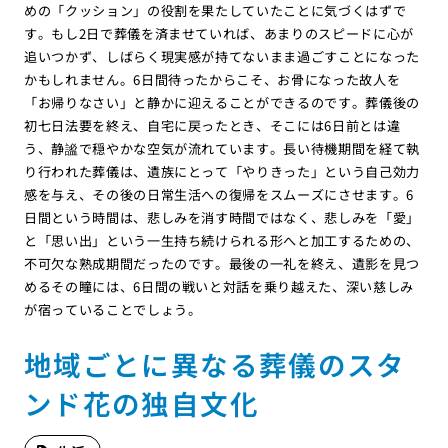
めの「クッション」の役割を果たしていたことに気づくはずで
す。もし2日で葬儀を済ませていれば、あまりのスピードに心が
追いつかず、しばらく現実感が持てないまま過ごすことになった
かもしれません。6日間待ったからこそ、お骨になった故人を
「お帰りなさい」と静かに迎えることができるのです。葬儀後の
初七日法要を終え、自宅に戻ったとき、そこには6日前とは違
う、静謐で穏やかな空気が流れています。長い待機期間を経て執
り行われた葬儀は、遺族にとって「やりきった」という自己効力
感を与え、その後の日常生活への復帰をスムーズにさせます。6
日間という時間は、悲しみを消す時間ではなく、悲しみを「愛」
と「思い出」という一生持ち続けられる形へと加工するための、
不可欠な熟成期間だったのです。最後の一礼を終え、遺影を見つ
めるその瞳には、6日間の戦いと対話を乗り越えた、深い慈しみ
が宿っていることでしょう。
地域ごとに異なる葬儀のスタ
ンド花の独自文化