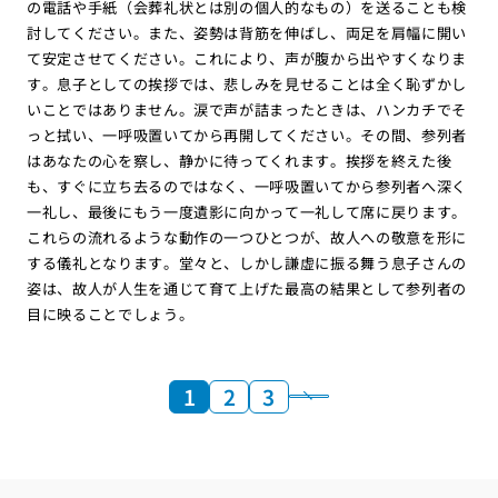
の電話や手紙（会葬礼状とは別の個人的なもの）を送ることも検
討してください。また、姿勢は背筋を伸ばし、両足を肩幅に開い
て安定させてください。これにより、声が腹から出やすくなりま
す。息子としての挨拶では、悲しみを見せることは全く恥ずかし
いことではありません。涙で声が詰まったときは、ハンカチでそ
っと拭い、一呼吸置いてから再開してください。その間、参列者
はあなたの心を察し、静かに待ってくれます。挨拶を終えた後
も、すぐに立ち去るのではなく、一呼吸置いてから参列者へ深く
一礼し、最後にもう一度遺影に向かって一礼して席に戻ります。
これらの流れるような動作の一つひとつが、故人への敬意を形に
する儀礼となります。堂々と、しかし謙虚に振る舞う息子さんの
姿は、故人が人生を通じて育て上げた最高の結果として参列者の
目に映ることでしょう。
1
2
3