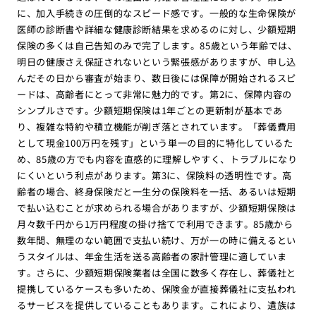
に、加入手続きの圧倒的なスピード感です。一般的な生命保険が
医師の診断書や詳細な健康診断結果を求めるのに対し、少額短期
保険の多くは自己告知のみで完了します。85歳という年齢では、
明日の健康さえ保証されないという緊張感がありますが、申し込
んだその日から審査が始まり、数日後には保障が開始されるスピ
ードは、高齢者にとって非常に魅力的です。第2に、保障内容の
シンプルさです。少額短期保険は1年ごとの更新制が基本であ
り、複雑な特約や積立機能が削ぎ落とされています。「葬儀費用
として現金100万円を残す」という単一の目的に特化しているた
め、85歳の方でも内容を直感的に理解しやすく、トラブルになり
にくいという利点があります。第3に、保険料の透明性です。高
齢者の場合、終身保険だと一生分の保険料を一括、あるいは短期
で払い込むことが求められる場合がありますが、少額短期保険は
月々数千円から1万円程度の掛け捨てで利用できます。85歳から
数年間、無理のない範囲で支払い続け、万が一の時に備えるとい
うスタイルは、年金生活を送る高齢者の家計管理に適していま
す。さらに、少額短期保険業者は全国に数多く存在し、葬儀社と
提携しているケースも多いため、保険金が直接葬儀社に支払われ
るサービスを提供していることもあります。これにより、遺族は