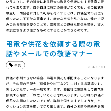
いうよりも、その背後にある巨大な教えや伝統に対する敬意の表
れでもあります。自分自身に特定の信仰がなくても、その儀式を
尊重し、司会者に対して礼節を尽くすことは、葬儀全体の品位を
保つために不可欠な要素です。厳かな空気を乱さない、静かで深
みのある敬語を使うことで、宗教者との良好な関係を築き、故人
の旅立ちをより確かなものにすることができるのです。
弔電や供花を依頼する際の電
話やメールでの敬語マナー
生活
2026.07.03
葬儀に参列できない場合、弔電や供花を手配することになります
が、その際の手配先（葬儀社やNTTなど）に対する言葉遣いも、
実は大切なマナーの一環です。まず、葬儀社に電話をして供花を
依頼する際は、「お忙しいところ恐れ入ります。〇〇様の葬儀に
供花をお願いしたいのですが、詳細を伺えますでしょうか」と、
クッション言葉を用いて切り出します。自分の名前や連絡先を伝