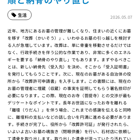
生活
2026.05.07
近年、地方にあるお墓の管理が難しくなり、住まいの近くにお墓
を移す「改葬（かいそう）」、いわゆるお墓の引っ越しを検討す
る人が急増しています。改葬は、単に骨壷を移動させるだけでは
なく、行政手続きを伴う公的な作業であり、非常に多くのエネル
ギーを要する「納骨のやり直し」でもあります。まずやるべきこ
とは、新しい納骨先（受入先）を決め、そこから「受入証明書」
を発行してもらうことです。次に、現在のお墓がある自治体の役
所から「改葬許可申請書」を入手します。この書類には、現在の
お墓の管理者に埋蔵（収蔵）の事実を証明してもらう署名捺印が
必要になります。この際、現在のお寺（菩提寺）との交渉が最も
デリケートなポイントです。長年お世話になったお寺を離れる
「離壇（りだん）」を伴う場合、これまでの感謝を伝えると同時
に、離壇料の支払いなどの話し合いを円満に進める必要がありま
す。手続きが完了し、役所から「改葬許可証」が発行されたら、
いよいよ古いお墓の魂抜き（閉眼供養）を行い、石材店に依頼し
て遺骨を取り出します。取り出した遺骨が湿っていたり汚れてい