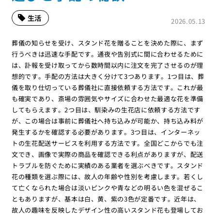
生活
2026.05.13
葬儀の知らせを受け、スタンド花を贈ることを決めた際に、まず
行うべきは迅速な手配です。通夜や告別式に間に合わせるために
は、訃報を受け取ってから数時間以内に注文を完了させるのが理
想的です。手配の方法は大きく分けて3つあります。1つ目は、葬
儀を取り仕切っている葬儀社に直接依頼する方法です。これが最
も確実であり、斎場の雰囲気やサイズに合わせた最適な花を準備
してもらえます。2つ目は、馴染みの生花店に依頼する方法です
が、この場合は事前に葬儀社へ持ち込みが可能か、持ち込み料が
発生するかを確認する必要があります。3つ目は、インターネッ
トの生花配送サービスを利用する方法です。全国どこからでも注
文でき、画像で実際の商品を確認できる利点がありますが、配送
トラブルを防ぐために実績のある業者を選ぶべきです。スタンド
花の種類を選ぶ際には、故人の年齢や性別を考慮します。若くし
て亡くなられた場合は淡いピンクや青などの明るい色を混ぜるこ
ともありますが、基本は白、黄、紫の3色が定番です。近年は、
故人の趣味を反映したデザイン性の高いスタンド花も登場してお