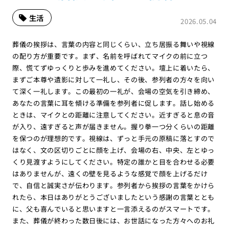
生活
2026.05.04
葬儀の挨拶は、言葉の内容と同じくらい、立ち居振る舞いや視線
の配り方が重要です。まず、名前を呼ばれてマイクの前に立つ
際、慌てずゆっくりと歩みを進めてください。壇上に着いたら、
まずご本尊や遺影に対して一礼し、その後、参列者の方々を向い
て深く一礼します。この最初の一礼が、会場の空気を引き締め、
あなたの言葉に耳を傾ける準備を参列者に促します。話し始める
ときは、マイクとの距離に注意してください。近すぎると息の音
が入り、遠すぎると声が届きません。握り拳一つ分くらいの距離
を保つのが理想的です。視線は、ずっと手元の原稿に落とすので
はなく、文の区切りごとに顔を上げ、会場の右、中央、左とゆっ
くり見渡すようにしてください。特定の誰かと目を合わせる必要
はありませんが、遠くの壁を見るような感覚で顔を上げるだけ
で、自信と誠実さが伝わります。参列者から挨拶の言葉をかけら
れたら、本日はありがとうございましたという感謝の言葉ととも
に、父も喜んでいると思いますと一言添えるのがスマートです。
また、葬儀が終わった数日後には、お世話になった方々へのお礼