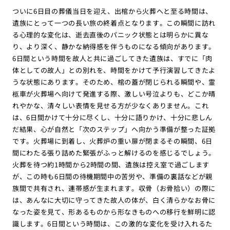
ついに6日目の葬儀当日を迎え、出棺から火葬へと至る時間は、
遺族にとって一つの長い旅の終着点となります。この瞬間に訪れ
る心理的な変化は、逝去直後のパニック状態とは明らかに異な
り、より深く、静かな納得感を伴うものになる傾向があります。
6日間という時間を故人と共に過ごしてきた遺族は、すでに「肉
体としての故人」との別れを、時間をかけて予行演習してきたよ
うな状態にあります。そのため、棺の蓋が閉じられる瞬間や、霊
柩車が火葬場へ向けて発進する際、激しい号泣よりも、どこか晴
れやかな、清々しい表情を見せる方が少なくありません。これ
は、6日間かけて十分に尽くし、十分に語りかけ、十分に悲しん
だ結果、心が自然と「次のステップ」へ向かう準備が整った証拠
です。火葬場に到着し、火葬炉の重い扉が閉まるその瞬間、6日
間にわたる張り詰めた緊張がふっと解けるのを感じるでしょう。
火葬を待つ約1時間から2時間の間、遺族は控え室で過ごします
が、この時も6日間の待機期間中の苦労や、準備の裏話などが親
族間で共有され、連帯感が生まれます。収骨（お骨拾い）の際に
は、あんなに大切に守ってきた故人の体が、白く清らかなお骨に
なった姿を見て、形あるものから形なきものへの移行を鮮明に認
識します。6日間という時間は、この激的な変化を受け入れるた