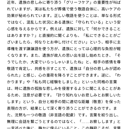
近年、遺族の悲しみに寄り添う「グリーフケア」の重要性が叫ば
れていますが、実は私たちが葬儀で使う敬語自体に、高いケアの
効果が秘められています。正しい敬語を使うことは、単なる形式
ではなく、混乱した状況にある遺族に「守られている」という安
心感を与えるからです。例えば、遺族に対して「何かできること
はありますか？」と直接的に聞くよりも、「私にできることがご
ざいましたら、何なりとお申し付けください」という、相手に主
導権を渡す謙譲語を使う方が、遺族にとっては心理的な負担が軽
くなります。また、遺族が故人の思い出を話し始めたとき、「そ
うでしたか、大変でいらっしゃいましたね」と、相手の感情を尊
敬語で肯定し、共感を示すことで、遺族は「自分の悲しみが認め
られた」と感じ、心の重荷を降ろすことができます。逆に、「わ
かります」や「私も同じ経験をしました」といった同格の言葉
は、時に遺族の孤独な悲しみを侵害するように聞こえることがあ
るため、注意が必要です。「計り知れないお悲しみとお察しいた
します」という、自分と相手の間に適切な距離（敬意）を保った
表現の方が、結果として深く寄り添うことができるのです。ま
た、沈黙も一つの敬語（非言語の配慮）です。言葉を絞り出し、
無理に会話を繋ごうとするのではなく、「……お察しします」と
一言述べた後に、静かに傍らにいること。この静寂こそが、言葉