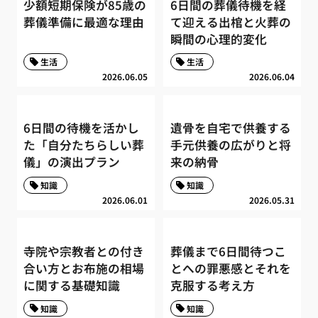
少額短期保険が85歳の
6日間の葬儀待機を経
葬儀準備に最適な理由
て迎える出棺と火葬の
瞬間の心理的変化
生活
生活
2026.06.05
2026.06.04
6日間の待機を活かし
遺骨を自宅で供養する
た「自分たちらしい葬
手元供養の広がりと将
儀」の演出プラン
来の納骨
知識
知識
2026.06.01
2026.05.31
寺院や宗教者との付き
葬儀まで6日間待つこ
合い方とお布施の相場
とへの罪悪感とそれを
に関する基礎知識
克服する考え方
知識
知識