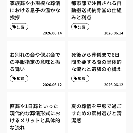
家族葬や小規模な葬儀
都市部で注目される自
における息子の温かな
動搬送式納骨堂の仕組
挨拶
みと利点
知識
知識
2026.06.14
2026.06.14
お別れの会や偲ぶ会で
死後から葬儀まで6日
の平服指定の意味と振
間を要する際の具体的
る舞い
な流れと遺族の心構え
知識
知識
2026.06.12
2026.06.12
直葬や1日葬といった
夏の葬儀を平服で過ご
現代的な葬儀形式にお
すための素材選びと清
けるメリットと具体的
潔感
な流れ