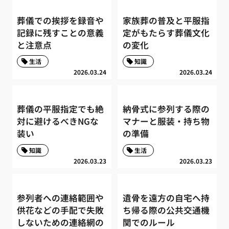
葬儀での挨拶を録音や
家族葬の普及と平服指
記録に残すことの意義
定がもたらす葬儀文化
と注意点
の変化
生活
知識
2026.03.24
2026.03.24
葬儀の平服指定でも絶
納骨式に参列する際の
対に避けるべきNGな
マナーと服装・持ち物
装い
の準備
知識
生活
2026.03.23
2026.03.23
参列者への連絡範囲や
遺骨を遠方の自宅へ持
供花などの手配で失敗
ち帰る際の公共交通機
しないための連絡網の
関でのルール