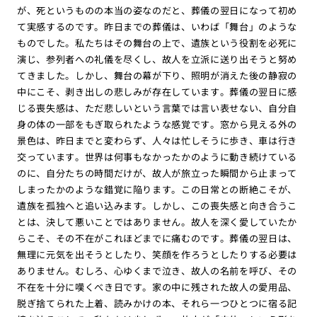
が、死というものの本当の姿なのだと、葬儀の翌日になって初め
て実感するのです。昨日までの葬儀は、いわば「舞台」のような
ものでした。私たちはその舞台の上で、遺族という役割を必死に
演じ、参列者への礼儀を尽くし、故人を立派に送り出そうと努め
てきました。しかし、舞台の幕が下り、照明が消えた後の静寂の
中にこそ、剥き出しの悲しみが存在しています。葬儀の翌日に感
じる喪失感は、ただ悲しいという言葉では言い表せない、自分自
身の体の一部をもぎ取られたような感覚です。窓から見える外の
景色は、昨日までと変わらず、人々は忙しそうに歩き、車は行き
交っています。世界は何事もなかったかのように動き続けている
のに、自分たちの時間だけが、故人が旅立った瞬間から止まって
しまったかのような錯覚に陥ります。この日常との断絶こそが、
遺族を孤独へと追い込みます。しかし、この喪失感と向き合うこ
とは、決して悪いことではありません。故人を深く愛していたか
らこそ、その不在がこれほどまでに痛むのです。葬儀の翌日は、
無理に元気を出そうとしたり、笑顔を作ろうとしたりする必要は
ありません。むしろ、心ゆくまで泣き、故人の名前を呼び、その
不在を十分に嘆くべき日です。家の中に残された故人の愛用品、
脱ぎ捨てられた上着、読みかけの本、それら一つひとつに宿る記