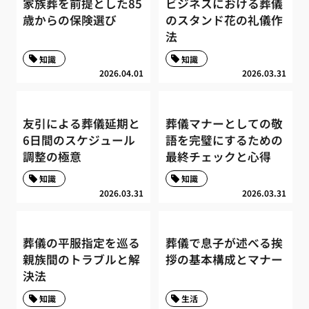
家族葬を前提とした85
ビジネスにおける葬儀
歳からの保険選び
のスタンド花の礼儀作
法
知識
知識
2026.04.01
2026.03.31
友引による葬儀延期と
葬儀マナーとしての敬
6日間のスケジュール
語を完璧にするための
調整の極意
最終チェックと心得
知識
知識
2026.03.31
2026.03.31
葬儀の平服指定を巡る
葬儀で息子が述べる挨
親族間のトラブルと解
拶の基本構成とマナー
決法
知識
生活