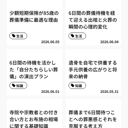
少額短期保険が85歳の
6日間の葬儀待機を経
葬儀準備に最適な理由
て迎える出棺と火葬の
瞬間の心理的変化
生活
生活
2026.06.05
2026.06.04
6日間の待機を活かし
遺骨を自宅で供養する
た「自分たちらしい葬
手元供養の広がりと将
儀」の演出プラン
来の納骨
知識
知識
2026.06.01
2026.05.31
寺院や宗教者との付き
葬儀まで6日間待つこ
合い方とお布施の相場
とへの罪悪感とそれを
に関する基礎知識
克服する考え方