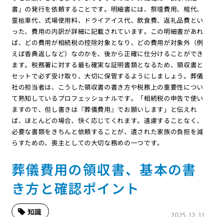
書」の発行を依頼することです。明細書には、祭壇費用、棺代、
霊柩車代、式場使用料、ドライアイス代、飲食費、返礼品費とい
った、費用の内訳が詳細に記載されています。この明細書があれ
ば、どの費用が相続税の控除対象となり、どの費用が対象外（例
えば香典返しなど）なのかを、後から正確に仕分けることができ
ます。税務署に対する最も確実な証明書類となるため、領収書と
セットで必ず受け取り、大切に保管するようにしましょう。葬儀
社の担当者は、こうした領収書の書き方や税務上の重要性につい
て熟知しているプロフェッショナルです。「相続税の申告で使い
ますので、但し書きは『葬儀費用』でお願いします」と伝えれ
ば、ほとんどの場合、快く応じてくれます。遠慮することなく、
必要な書類をきちんと依頼することが、遺された家族の負担を減
らすための、喪主としての大切な務めの一つです。
葬儀費用の領収書、基本の書
き方と確認ポイント
知識
2025.12.11