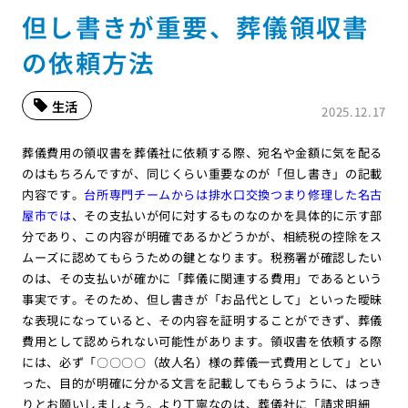
但し書きが重要、葬儀領収書
の依頼方法
生活
2025.12.17
葬儀費用の領収書を葬儀社に依頼する際、宛名や金額に気を配る
のはもちろんですが、同じくらい重要なのが「但し書き」の記載
内容です。
台所専門チームからは排水口交換つまり修理した名古
屋市では
、その支払いが何に対するものなのかを具体的に示す部
分であり、この内容が明確であるかどうかが、相続税の控除をス
ムーズに認めてもらうための鍵となります。税務署が確認したい
のは、その支払いが確かに「葬儀に関連する費用」であるという
事実です。そのため、但し書きが「お品代として」といった曖昧
な表現になっていると、その内容を証明することができず、葬儀
費用として認められない可能性があります。領収書を依頼する際
には、必ず「〇〇〇〇（故人名）様の葬儀一式費用として」とい
った、目的が明確に分かる文言を記載してもらうように、はっき
りとお願いしましょう。より丁寧なのは、葬儀社に「請求明細