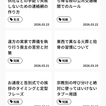
供花などの手配で失敗
ち帰る際の公共交通機
しないための連絡網の
関でのルール
作り方
生活
知識
2026.03.23
2026.03.22
遠方の実家で葬儀を執
東西で異なる火葬と拾
り行う喪主の苦労と対
骨の習慣について
策
知識
知識
2026.03.21
2026.03.19
お通夜と告別式での挨
宗教別の呼び分けと絶
拶のタイミングと定型
対に使ってはいけない
フレーズ
タブー用語
知識
知識