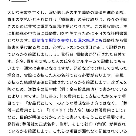
大切な家族を亡くし、深い悲しみの中で葬儀の準備を進める際、
費用の支払いとそれに伴う「領収書」の受け取りは、後々の手続
きのために非常に重要な事務作業となります。この領収書は、主
に相続税の申告時に葬儀費用を控除するために不可欠な証明書類
となります。
岡崎市で配管を交換した漏水修理にも
葬儀社から領
収書を受け取る際には、必ず以下の5つの項目が正しく記載され
ているかを確認しましょう。発行日: 領収書が発行された日付で
す。宛名: 費用を支払った人の氏名をフルネームで記載してもら
います。通常は喪主となりますが、兄弟などで分担して支払った
場合は、実際に支払った人の名前である必要があります。金額:
支払った総額が正確に記載されているかを確認します。改ざんを
防ぐため、漢数字の旧字体（例：金参拾萬圓也）で書かれている
とより丁寧です。但し書き: 何の費用として支払ったかを示す項
目です。「お品代として」のような曖昧な書き方ではなく、「葬
儀一式費用として」「〇〇〇〇（故人名）様の葬儀費用として」
など、目的が明確に分かるように書いてもらうことが重要です。
発行者: 葬儀社の正式名称、住所、そして社印（角印）が押され
ているかを確認します。これらの項目が漏れなく記載されている