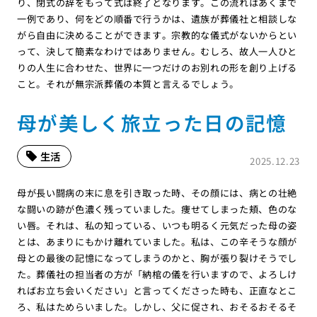
り、閉式の辞をもって式は終了となります。この流れはあくまで
一例であり、何をどの順番で行うかは、遺族が葬儀社と相談しな
がら自由に決めることができます。宗教的な儀式がないからとい
って、決して簡素なわけではありません。むしろ、故人一人ひと
りの人生に合わせた、世界に一つだけのお別れの形を創り上げる
こと。それが無宗派葬儀の本質と言えるでしょう。
母が美しく旅立った日の記憶
生活
2025.12.23
母が長い闘病の末に息を引き取った時、その顔には、病との壮絶
な闘いの跡が色濃く残っていました。痩せてしまった頬、色のな
い唇。それは、私の知っている、いつも明るく元気だった母の姿
とは、あまりにもかけ離れていました。私は、この辛そうな顔が
母との最後の記憶になってしまうのかと、胸が張り裂けそうでし
た。葬儀社の担当者の方が「納棺の儀を行いますので、よろしけ
ればお立ち会いください」と言ってくださった時も、正直なとこ
ろ、私はためらいました。しかし、父に促され、おそるおそるそ