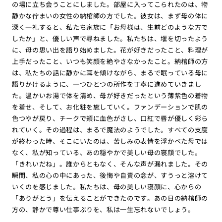
の場に立ち会うことにしました。部屋に入ってこられたのは、物
静かな佇まいの女性の納棺師の方でした。彼女は、まず母の体に
深く一礼すると、私たち家族に「お母様は、生前どのような方で
したか」と、優しい声で尋ねました。私たちは、堰を切ったよう
に、母の思い出を語り始めました。花が好きだったこと、料理が
上手だったこと、いつも笑顔を絶やさなかったこと。納棺師の方
は、私たちの話に静かに耳を傾けながら、まるで眠っている母に
語りかけるように、一つひとつの所作を丁寧に進めていきまし
た。温かいお湯で体を清め、母が好きだったという薄紫色の着物
を着せ、そして、お化粧を施していく。ファンデーションで肌の
色つやが戻り、チークで頬に血色がさし、口紅で唇が優しく彩ら
れていく。その過程は、まるで魔法のようでした。すべての支度
が終わった時、そこにいたのは、苦しみの表情を浮かべた母では
なく、私が知っている、あの穏やかで美しい母の寝顔でした。
「きれいだね」。誰からともなく、そんな声が漏れました。その
瞬間、私の心の中にあった、後悔や自責の念が、すうっと溶けて
いくのを感じました。私たちは、母の美しい寝顔に、心からの
「ありがとう」を伝えることができたのです。あの日の納棺師の
方の、静かで尊い仕事ぶりを、私は一生忘れないでしょう。