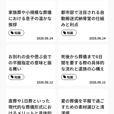
家族葬や小規模な葬儀
都市部で注目される自
における息子の温かな
動搬送式納骨堂の仕組
挨拶
みと利点
知識
知識
2026.06.14
2026.06.14
お別れの会や偲ぶ会で
死後から葬儀まで6日
の平服指定の意味と振
間を要する際の具体的
る舞い
な流れと遺族の心構え
知識
知識
2026.06.12
2026.06.12
直葬や1日葬といった
夏の葬儀を平服で過ご
現代的な葬儀形式にお
すための素材選びと清
けるメリットと具体的
潔感