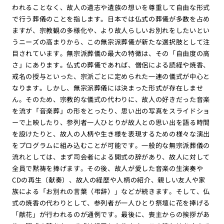
われることなく、故人の遺志や遺族の想いを尊重して自由な形式
で行う葬儀のことを指します。日本では仏式の葬儀が多数を占め
ますが、宗教観の多様化や、より故人らしいお別れをしたいとい
うニーズの高まりから、この無宗派葬儀が新たな選択肢として注
目されています。無宗派葬儀の最大の特徴は、その「自由度の高
さ」にあります。仏式の葬儀であれば、僧侶による読経や焼香、
戒名の授与といった、宗派ごとに定められた一連の儀式が中心と
なります。しかし、無宗派葬儀には決まった形式が存在しませ
ん。そのため、宗教的な儀式の代わりに、故人の好きだった音楽
を流す「音楽葬」の形をとったり、思い出の写真をスライドショ
ーで上映したり、参列者一人ひとりが故人との思い出を語る時間
を設けたりと、故人の人柄や生き様を表現するための様々な演出
をプログラムに組み込むことが可能です。一般的な無宗派葬儀の
流れとしては、まず司会者による開式の辞があり、故人に対して
全員で黙祷を捧げます。その後、故人が愛した音楽の生演奏や
CDの再生（献奏）、故人の経歴や人柄の紹介、親しい友人や家
族による「お別れの言葉（弔辞）」などが続きます。そして、仏
式の焼香の代わりとして、参列者が一人ひとり祭壇に花を捧げる
「献花」が行われるのが通例です。最後に、喪主からの挨拶があ