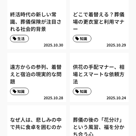
終活時代の新しい常
どこで着替える？葬儀
識、葬儀保険が注目さ
場の更衣室と利用マナ
れる社会的背景
ー
生活
知識
2025.10.30
2025.10.29
遠方からの参列、着替
供花の手配マナー、相
えと宿泊の現実的な問
場とスマートな依頼方
題
法
知識
知識
2025.10.28
2025.10.24
なぜ人は、悲しみの中
葬儀の後の「花分け」
で共に食卓を囲むのか
という風習、福を分か
ち合う心