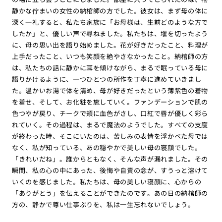
静かな佇まいの女性の納棺師の方でした。彼女は、まず母の体に
深く一礼すると、私たち家族に「お母様は、生前どのような方で
したか」と、優しい声で尋ねました。私たちは、堰を切ったよう
に、母の思い出を語り始めました。花が好きだったこと、料理が
上手だったこと、いつも笑顔を絶やさなかったこと。納棺師の方
は、私たちの話に静かに耳を傾けながら、まるで眠っている母に
語りかけるように、一つひとつの所作を丁寧に進めていきまし
た。温かいお湯で体を清め、母が好きだったという薄紫色の着物
を着せ、そして、お化粧を施していく。ファンデーションで肌の
色つやが戻り、チークで頬に血色がさし、口紅で唇が優しく彩ら
れていく。その過程は、まるで魔法のようでした。すべての支度
が終わった時、そこにいたのは、苦しみの表情を浮かべた母では
なく、私が知っている、あの穏やかで美しい母の寝顔でした。
「きれいだね」。誰からともなく、そんな声が漏れました。その
瞬間、私の心の中にあった、後悔や自責の念が、すうっと溶けて
いくのを感じました。私たちは、母の美しい寝顔に、心からの
「ありがとう」を伝えることができたのです。あの日の納棺師の
方の、静かで尊い仕事ぶりを、私は一生忘れないでしょう。