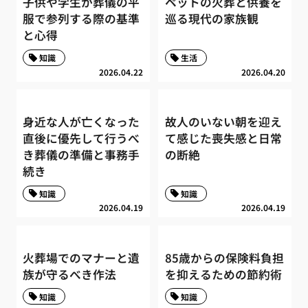
子供や学生が葬儀の平
ペットの火葬と供養を
服で参列する際の基準
巡る現代の家族観
と心得
知識
生活
2026.04.22
2026.04.20
身近な人が亡くなった
故人のいない朝を迎え
直後に優先して行うべ
て感じた喪失感と日常
き葬儀の準備と事務手
の断絶
続き
知識
知識
2026.04.19
2026.04.19
火葬場でのマナーと遺
85歳からの保険料負担
族が守るべき作法
を抑えるための節約術
知識
知識