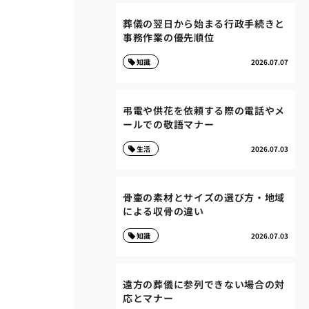
葬儀の翌日から始まる行政手続きと
事務作業の優先順位
知識
2026.07.07
弔電や供花を依頼する際の電話やメ
ールでの敬語マナー
生活
2026.07.03
骨壷の素材とサイズの選び方・地域
による収骨の違い
知識
2026.07.03
遠方の葬儀に参列できない場合の対
応とマナー