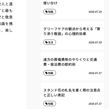
使い分け
故人と遺
ずと最も
知識
2026.07.29
愛と敬意
知識を携
グリーフケアの観点から考える「寄
を、美し
り添う敬語」の心理的効果
生活
2026.07.29
遠方の葬儀費用のやりくりと交通
費・宿泊費の節約術
知識
2026.07.27
スタンド花の札名を書く際の注意点
と正しい表記
知識
2026.07.27