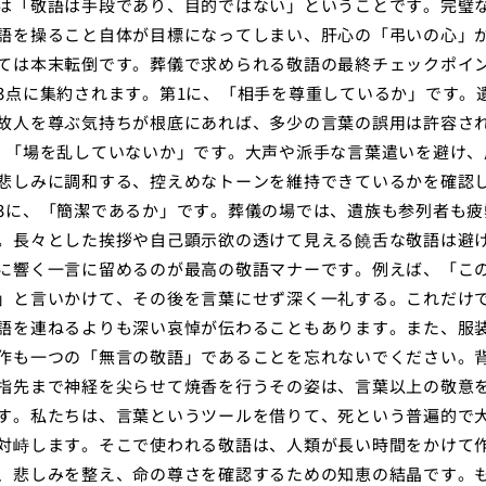
は「敬語は手段であり、目的ではない」ということです。完璧
語を操ること自体が目標になってしまい、肝心の「弔いの心」
ては本末転倒です。葬儀で求められる敬語の最終チェックポイ
3点に集約されます。第1に、「相手を尊重しているか」です。
故人を尊ぶ気持ちが根底にあれば、多少の言葉の誤用は許容さ
、「場を乱していないか」です。大声や派手な言葉遣いを避け、
悲しみに調和する、控えめなトーンを維持できているかを確認
3に、「簡潔であるか」です。葬儀の場では、遺族も参列者も疲
。長々とした挨拶や自己顕示欲の透けて見える饒舌な敬語は避
に響く一言に留めるのが最高の敬語マナーです。例えば、「こ
」と言いかけて、その後を言葉にせず深く一礼する。これだけ
語を連ねるよりも深い哀悼が伝わることもあります。また、服
作も一つの「無言の敬語」であることを忘れないでください。
指先まで神経を尖らせて焼香を行うその姿は、言葉以上の敬意
す。私たちは、言葉というツールを借りて、死という普遍的で
対峙します。そこで使われる敬語は、人類が長い時間をかけて
、悲しみを整え、命の尊さを確認するための知恵の結晶です。