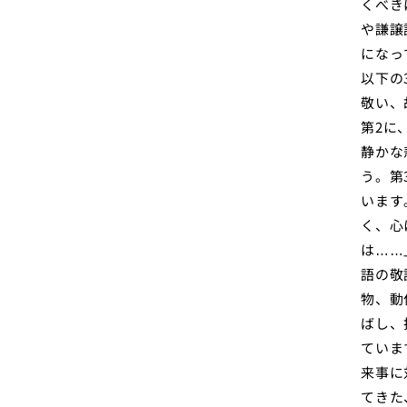
くべき
や謙譲
になっ
以下の
敬い、
第2に
静かな
う。第
います
く、心
は……
語の敬
物、動
ばし、
ていま
来事に
てきた