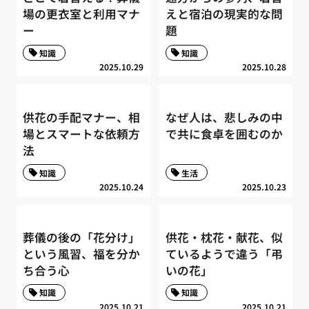
場の更衣室と利用マナ
えと宿泊の現実的な問
ー
題
知識
知識
2025.10.29
2025.10.28
供花の手配マナー、相
なぜ人は、悲しみの中
場とスマートな依頼方
で共に食卓を囲むのか
法
知識
生活
2025.10.24
2025.10.23
葬儀の後の「花分け」
供花・枕花・献花、似
という風習、福を分か
ているようで違う「弔
ち合う心
いの花」
知識
知識
2025.10.21
2025.10.21