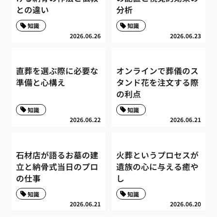
との違い
分析
知識
知識
2026.06.26
2026.06.23
直葬を選ぶ際に必要な
オンラインで葬儀のス
準備と心構え
タンド花を注文する際
の利点
知識
知識
2026.06.22
2026.06.21
石材店が語るお墓の建
火葬というプロセスが
立と納骨式当日のプロ
遺族の心に与える癒や
の仕事
し
知識
知識
2026.06.21
2026.06.20