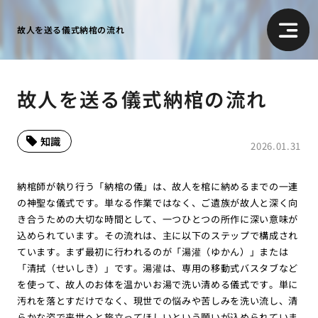
故人を送る儀式納棺の流れ
故人を送る儀式納棺の流れ
知識
2026.01.31
納棺師が執り行う「納棺の儀」は、故人を棺に納めるまでの一連
の神聖な儀式です。単なる作業ではなく、ご遺族が故人と深く向
き合うための大切な時間として、一つひとつの所作に深い意味が
込められています。その流れは、主に以下のステップで構成され
ています。まず最初に行われるのが「湯灌（ゆかん）」または
「清拭（せいしき）」です。湯灌は、専用の移動式バスタブなど
を使って、故人のお体を温かいお湯で洗い清める儀式です。単に
汚れを落とすだけでなく、現世での悩みや苦しみを洗い流し、清
らかな姿で来世へと旅立ってほしいという願いが込められていま