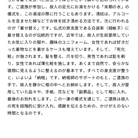
す。ご遺族が参加し、故人の足元にお湯をかける「末期の水」の
儀式を、この湯灌の際に行うこともあります。清拭は、アルコー
ルを含ませた綿などでお体を拭き清める方法です。次に行われる
のが「着せ替え」です。仏式の旅支度である白装束（経帷子）に
着せ替えるのが伝統的ですが、近年では、故人が生前愛用してい
たお気に入りの服や、趣味のユニフォーム、女性であれば好きだ
った着物などを着せるケースも増えています。そして、「死化
粧」が施されます。髪を整え、爪を切り、男性であれば髭を剃
り、女性であれば薄化粧を施します。あくまで自然で、安らかな
寝顔に見えるように整えるのが基本です。すべての身支度が整う
と、いよいよ「納棺」です。納棺師のサポートのもと、ご遺族の
手で、故人を静かに棺の中へとお納めします。そして、故人が愛
用していた品々や、手紙、花などを「副葬品」として棺に入れ、
最後のお別れをします。この一連の儀式を通じて、ご遺族は故人
の死を段階的に受け入れ、感謝を伝えるための、かけがえのない
時間となるのです。