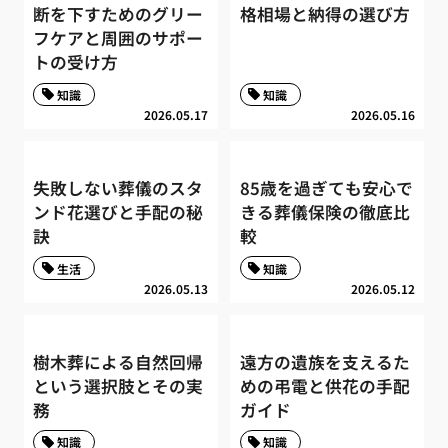
断を下すためのグリー
格相場と納得の選び方
フケアと周囲のサポー
トの受け方
知識
知識
2026.05.17
2026.05.16
失敗しない葬儀のスタ
85歳を過ぎても安心で
ンド花選びと手配の秘
きる葬儀保険の徹底比
訣
較
生活
知識
2026.05.13
2026.05.12
樹木葬による自然回帰
遠方の遺族を支えるた
という選択肢とその実
めの弔電と供花の手配
務
ガイド
知識
知識