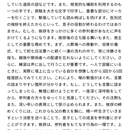
していた道具の話などです。また、視覚的な補助を利用するのも
一つの手です。原稿を大きな文字で印字し、重要な部分にマーカ
ーを引くことで、緊張していても読み飛ばしを防げます。告別式
の挨拶を終えたからといって、息子の役割が終わるわけではあり
ません。むしろ、挨拶をきっかけに多くの参列者があなたに声を
かけてくるようになります。挨拶後の立ち振る舞いもまた、喪主
としての重要な務めです。まず、火葬場への移動や、収骨の儀
式、そして初七日法要へと続く一連の流れの中で、常に冷静さを
保ち、親族や関係者への配慮を忘れないようにしてください。さ
らに、練習は声に出して行うことが重要です。一人で部屋にいる
ときに、実際に壇上に立っている自分を想像しながら3回から5回
程度読んでみてください。これにより、喉の緊張がほぐれ、言葉
の詰まりやすい箇所が分かります。もし、どうしても言葉に詰ま
ってしまったら、無理に続けようとせず、一度深く深呼吸をして
から、参列者の方々をゆっくりと見渡してください。その沈黙も
また、深い弔いの表現として受け止められます。また、挨拶の締
めくくりには、これからも父の教えを胸に、精一杯生きていきま
すという決意を述べることで、息子としての成長を参列者に示す
ことができます。挨拶は、参列者をもてなす行為の一環です。上