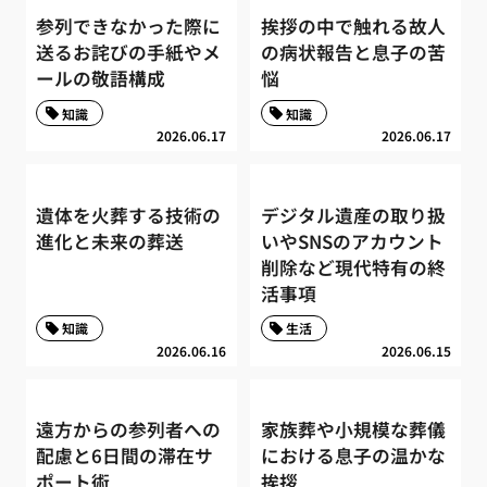
参列できなかった際に
挨拶の中で触れる故人
送るお詫びの手紙やメ
の病状報告と息子の苦
ールの敬語構成
悩
知識
知識
2026.06.17
2026.06.17
遺体を火葬する技術の
デジタル遺産の取り扱
進化と未来の葬送
いやSNSのアカウント
削除など現代特有の終
活事項
知識
生活
2026.06.16
2026.06.15
遠方からの参列者への
家族葬や小規模な葬儀
配慮と6日間の滞在サ
における息子の温かな
ポート術
挨拶