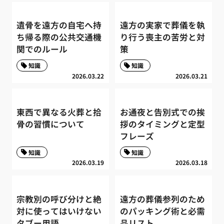
遺骨を遠方の自宅へ持
遠方の実家で葬儀を執
ち帰る際の公共交通機
り行う喪主の苦労と対
関でのルール
策
知識
知識
2026.03.22
2026.03.21
東西で異なる火葬と拾
お通夜と告別式での挨
骨の習慣について
拶のタイミングと定型
フレーズ
知識
知識
2026.03.19
2026.03.18
宗教別の呼び分けと絶
遠方の葬儀参列のため
対に使ってはいけない
のパッキング術と必需
タブー用語
品リスト