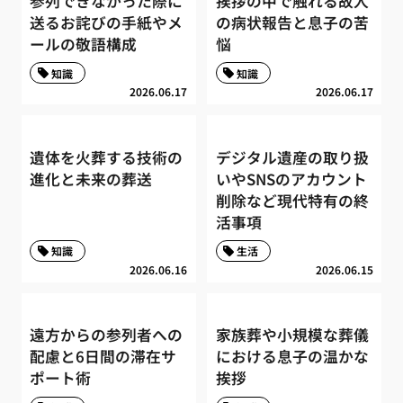
参列できなかった際に
挨拶の中で触れる故人
送るお詫びの手紙やメ
の病状報告と息子の苦
ールの敬語構成
悩
知識
知識
2026.06.17
2026.06.17
遺体を火葬する技術の
デジタル遺産の取り扱
進化と未来の葬送
いやSNSのアカウント
削除など現代特有の終
活事項
知識
生活
2026.06.16
2026.06.15
遠方からの参列者への
家族葬や小規模な葬儀
配慮と6日間の滞在サ
における息子の温かな
ポート術
挨拶