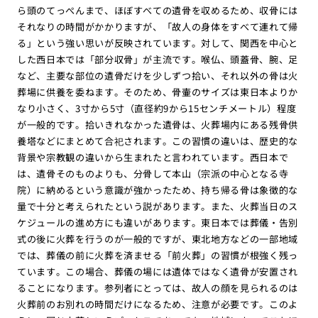
ら頭のてっぺんまで、ほぼすべての遺骨を収めるため、収骨には
それなりの時間がかかりますが、「故人の身体をすべて連れて帰
る」という強い思いが反映されています。対して、関西を中心と
した西日本では「部分収骨」が主流です。喉仏、頭蓋骨、腕、足
など、主要な部位の遺骨だけを少しずつ拾い、それ以外の骨は火
葬場に供養を委ねます。そのため、骨壷のサイズは東日本よりか
なり小さく、3寸から5寸（直径約9から15センチメートル）程度
が一般的です。拾いきれなかった遺骨は、火葬場内にある残骨供
養塔などにまとめて合祀されます。この習慣の違いは、歴史的な
背景や宗教観の違いから生まれたと言われています。西日本で
は、遺骨そのものよりも、分骨して本山（宗派の中心となる寺
院）に納めるという意識が強かったため、持ち帰る骨は象徴的な
量で十分と考えられたという説があります。また、火葬当日のス
ケジュールの進め方にも違いがあります。東日本では葬儀・告別
式の後に火葬を行うのが一般的ですが、東北地方などの一部地域
では、葬儀の前に火葬を済ませる「前火葬」の習慣が根強く残っ
ています。この場合、葬儀の場には遺体ではなく遺骨が安置され
ることになります。参列者にとっては、故人の顔を見られるのは
火葬前のお別れの時間だけになるため、注意が必要です。このよ