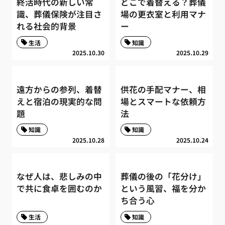
終活時代の新しい常
どこで着替える？葬儀
識、葬儀保険が注目さ
場の更衣室と利用マナ
れる社会的背景
ー
生活
知識
2025.10.30
2025.10.29
遠方からの参列、着替
供花の手配マナー、相
えと宿泊の現実的な問
場とスマートな依頼方
題
法
知識
知識
2025.10.28
2025.10.24
なぜ人は、悲しみの中
葬儀の後の「花分け」
で共に食卓を囲むのか
という風習、福を分か
ち合う心
生活
知識