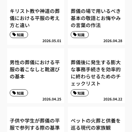
キリスト教や神道の葬
葬儀の場で用いるべき
儀における平服の考え
基本の敬語とお悔やみ
方と違い
の言葉の作法
知識
知識
2026.05.01
2026.04.28
男性の葬儀における平
葬儀後に発生する膨大
服の着こなしと靴選び
な事務手続きを効率的
の基本
に終わらせるためのチ
ェックリスト
知識
知識
2026.04.25
2026.04.22
子供や学生が葬儀の平
ペットの火葬と供養を
服で参列する際の基準
巡る現代の家族観