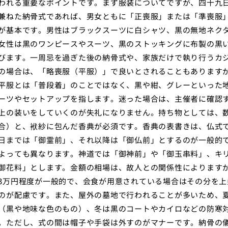
われる重要なポイントです。まず服装についてですが、四十九
兼ねた納骨式であれば、男女ともに「正喪服」または「準喪服
が基本です。男性はブラックスーツに白シャツ、黒の無地ネク
女性は黒のワンピースやスーツ、黒のストッキングに布製の黒
びます。一周忌を過ぎた後の納骨式や、家族だけで執り行うカ
の場合は、「略喪服（平服）」で良いとされることもあります
平服とは「普段着」のことではなく、黒や紺、グレーといった
ーツやセットアップを指します。迷った場合は、主催者に確認
上の装いをしていくのが失礼になりません。持ち物としては、
合）と、袱紗に包んだ香典が必須です。香典の表書きは、仏式
日までは「御霊前」、それ以降は「御仏前」とするのが一般的
よっても異なります。神道では「御神前」や「御玉串料」、キ
御花料」とします。金額の相場は、故人との関係性によりますが
3万円程度が一般的で、会食が用意されている場合はその分を上
のが配慮です。また、屋外の墓地で行われることが多いため、
（黒や地味な色のもの）、冬は黒のコートやカイロなどの防寒
。ただし、式の間は帽子や手袋は外すのがマナーです。納骨の