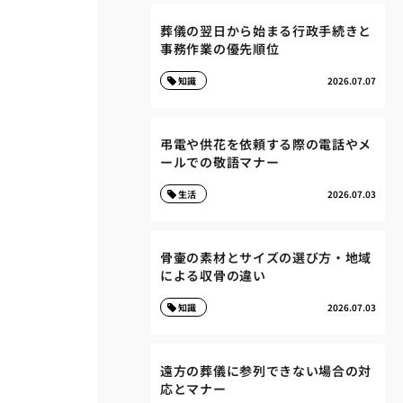
葬儀の翌日から始まる行政手続きと
事務作業の優先順位
知識
2026.07.07
弔電や供花を依頼する際の電話やメ
ールでの敬語マナー
生活
2026.07.03
骨壷の素材とサイズの選び方・地域
による収骨の違い
知識
2026.07.03
遠方の葬儀に参列できない場合の対
応とマナー