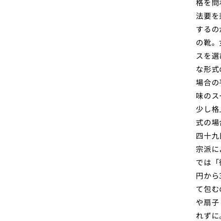
格を問
法要を
するの
の靴。
スを選
な形式
場合の
味のス
少し格
式の場
四十九
宗派に
では「
円から
て包む
や扇子
れずに