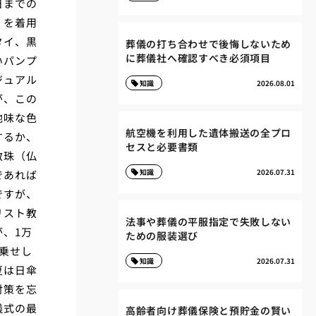
日までの
」を着用
タイ、黒
葬儀の打ち合わせで後悔しないため
に葬儀社へ確認すべき必須項目
いパンプ
ジュアル
知識
2026.08.01
が、この
地味な色
航空機を利用した遺体搬送の全プロ
するか、
セスと必要書類
数珠（仏
知識
2026.07.31
であれば
ですが、
リスト教
法事や葬儀の平服指定で失敗しない
、1万
ための服装選び
乗せし
知識
2026.07.31
夏は日傘
対策を忘
儀式の最
高齢者向け葬儀保険と預貯金の賢い