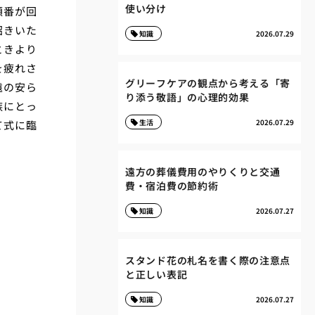
使い分け
順番が回
招きいた
知識
2026.07.29
ときより
を疲れさ
グリーフケアの観点から考える「寄
遠の安ら
り添う敬語」の心理的効果
族にとっ
生活
2026.07.29
て式に臨
遠方の葬儀費用のやりくりと交通
費・宿泊費の節約術
知識
2026.07.27
スタンド花の札名を書く際の注意点
と正しい表記
知識
2026.07.27