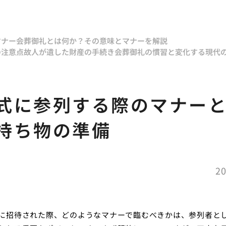
マナー
会葬御礼とは何か？その意味とマナーを解説
の注意点
故人が遺した財産の手続き
会葬御礼の慣習と変化する現代
式に参列する際のマナー
持ち物の準備
20
に招待された際、どのようなマナーで臨むべきかは、参列者と