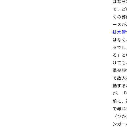
ばなら
で、ど
くの葬
ースが
排水管
はなく
るでし
る」と
けても
準喪服
で故人
勤する
が、「
前に、
で尋ね
（ひか
ンガー