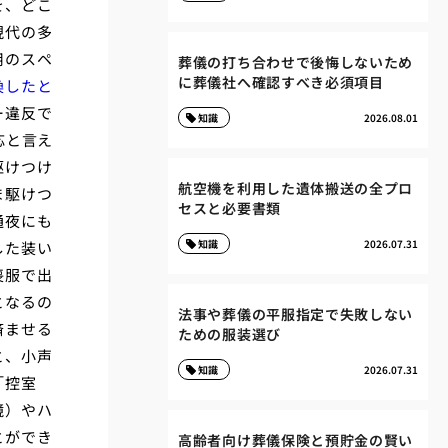
を、どこ
現代の多
用のスペ
葬儀の打ち合わせで後悔しないため
に葬儀社へ確認すべき必須項目
換したと
ー違反で
知識
2026.08.01
応と言え
駆けつけ
航空機を利用した遺体搬送の全プロ
ま駆けつ
セスと必要書類
通夜にも
知識
2026.07.31
した装い
喪服で出
となるの
法事や葬儀の平服指定で失敗しない
済ませる
ための服装選び
と、小声
知識
2026.07.31
「控室
鏡）やハ
とができ
高齢者向け葬儀保険と預貯金の賢い