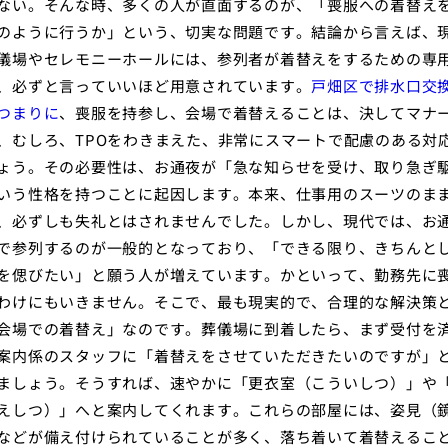
ない。そんな時、多くの人が直面するのが、「喪服への着替え
のように行うか」という、切実な問題です。結論から言えば、
儀場やセレモニーホールには、参列者が着替えをするための専
、必ずと言っていいほど用意されています。
戸畑区で排水口交
つまりに
、喪服を持参し、会場で着替えることは、決してマナ
、むしろ、TPOをわきまえた、非常にスマートで配慮のある対
ょう。その必要性は、お通夜が「急な知らせを受け、取り急ぎ
いう性格を持つことに起因します。本来、仕事用のスーツのま
、必ずしも失礼とはされませんでした。しかし、現代では、お
で参列するのが一般的となっており、「できる限り、きちんと
を偲びたい」と願う人が増えています。かといって、勤務先に
わけにもいきません。そこで、最も現実的で、合理的な解決策
会場での着替え」なのです。葬儀場に到着したら、まず受付を
案内係のスタッフに「着替えをさせていただきたいのですが」
ましょう。そうすれば、速やかに「更衣室（こういしつ）」や
えしつ）」へと案内してくれます。これらの部屋には、姿見（
などが備え付けられていることが多く、落ち着いて着替えるこ