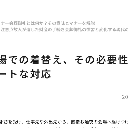
マナー
会葬御礼とは何か？その意味とマナーを解説
の注意点
故人が遺した財産の手続き
会葬御礼の慣習と変化する現代
場での着替え、その必要
ートな対応
20
訃訪を受け、仕事先や外出先から、直接お通夜の会場へ駆けつ