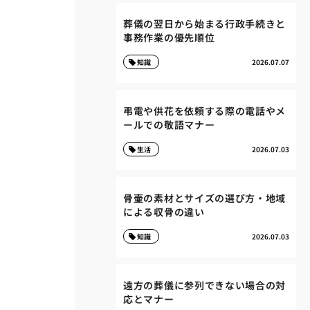
葬儀の翌日から始まる行政手続きと
事務作業の優先順位
知識
2026.07.07
弔電や供花を依頼する際の電話やメ
ールでの敬語マナー
生活
2026.07.03
骨壷の素材とサイズの選び方・地域
による収骨の違い
知識
2026.07.03
遠方の葬儀に参列できない場合の対
応とマナー