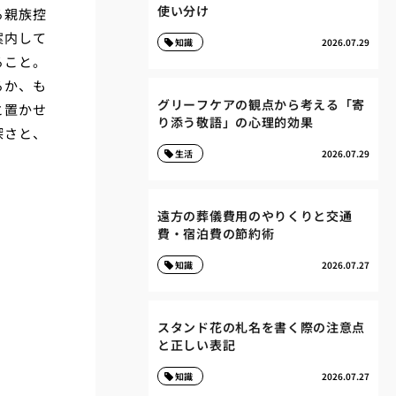
使い分け
る親族控
案内して
知識
2026.07.29
ること。
るか、も
グリーフケアの観点から考える「寄
と置かせ
り添う敬語」の心理的効果
深さと、
生活
2026.07.29
。
遠方の葬儀費用のやりくりと交通
費・宿泊費の節約術
知識
2026.07.27
スタンド花の札名を書く際の注意点
と正しい表記
知識
2026.07.27