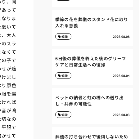
あり、同
であって
となりま
季節の花を葬儀のスタンド花に取り
入れる意義
を磨いて
は、大人
知識
2026.08.08
ーのスラ
はなくて
6日後の葬儀を終えた後のグリーフ
女の子で
ケアと日常生活への復帰
わせが適
知識
2026.08.04
がけまし
はり原色
の服を選
ペットの納骨と虹の橋への送り出
なければ
し・共葬の可能性
や音が鳴
知識
2026.08.03
大切なの
。平服で
聞かせて
葬儀の打ち合わせで後悔しないため