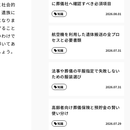
に葬儀社へ確認すべき必須項目
と社会的
、遺族に
知識
2026.08.01
になりま
げること
航空機を利用した遺体搬送の全プロ
いわけで
セスと必要書類
導いてあ
知識
2026.07.31
しょう。
法事や葬儀の平服指定で失敗しない
ための服装選び
知識
2026.07.31
高齢者向け葬儀保険と預貯金の賢い
使い分け
知識
2026.07.29