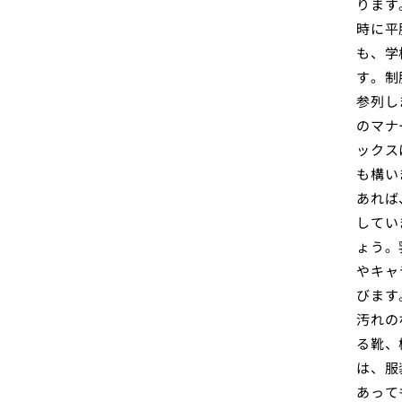
ります
時に平
も、学
す。制
参列し
のマナ
ックス
も構い
あれば
してい
ょう。
やキャ
びます
汚れの
る靴、
は、服
あって