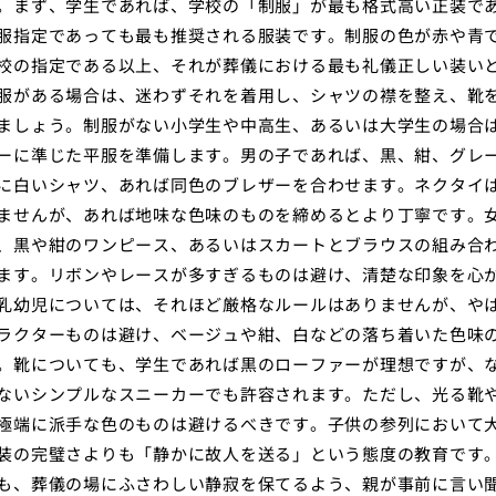
。まず、学生であれば、学校の「制服」が最も格式高い正装で
服指定であっても最も推奨される服装です。制服の色が赤や青
校の指定である以上、それが葬儀における最も礼儀正しい装い
服がある場合は、迷わずそれを着用し、シャツの襟を整え、靴
ましょう。制服がない小学生や中高生、あるいは大学生の場合
ーに準じた平服を準備します。男の子であれば、黒、紺、グレ
に白いシャツ、あれば同色のブレザーを合わせます。ネクタイ
ませんが、あれば地味な色味のものを締めるとより丁寧です。
、黒や紺のワンピース、あるいはスカートとブラウスの組み合
ます。リボンやレースが多すぎるものは避け、清楚な印象を心
乳幼児については、それほど厳格なルールはありませんが、や
ラクターものは避け、ベージュや紺、白などの落ち着いた色味
。靴についても、学生であれば黒のローファーが理想ですが、
ないシンプルなスニーカーでも許容されます。ただし、光る靴
極端に派手な色のものは避けるべきです。子供の参列において
装の完璧さよりも「静かに故人を送る」という態度の教育です
も、葬儀の場にふさわしい静寂を保てるよう、親が事前に言い