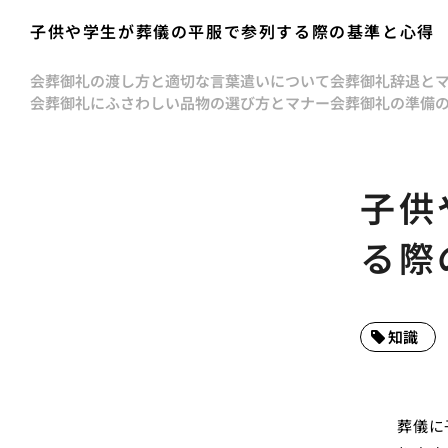
子供や学生が葬儀の平服で参列する際の基準と心得
会葬御礼の渡し方と適切な言葉遣いについて
会葬御礼辞退と
会葬御礼にふさわしい品物の選び方とマナー
会葬御礼の準備
子供
る際
知識
葬儀に