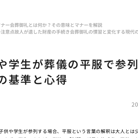
マナー
会葬御礼とは何か？その意味とマナーを解説
の注意点
故人が遺した財産の手続き
会葬御礼の慣習と変化する現代
や学生が葬儀の平服で参
の基準と心得
20
子供や学生が参列する場合、平服という言葉の解釈は大人とは