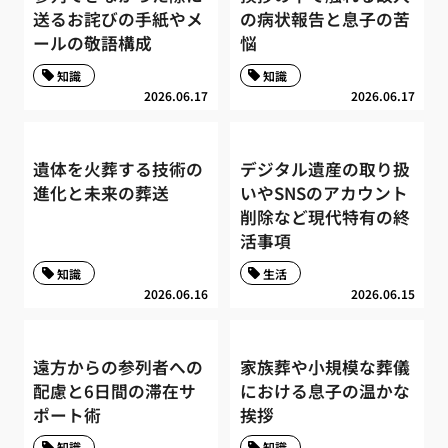
送るお詫びの手紙やメ
の病状報告と息子の苦
ールの敬語構成
悩
知識
知識
2026.06.17
2026.06.17
遺体を火葬する技術の
デジタル遺産の取り扱
進化と未来の葬送
いやSNSのアカウント
削除など現代特有の終
活事項
知識
生活
2026.06.16
2026.06.15
遠方からの参列者への
家族葬や小規模な葬儀
配慮と6日間の滞在サ
における息子の温かな
ポート術
挨拶
知識
知識