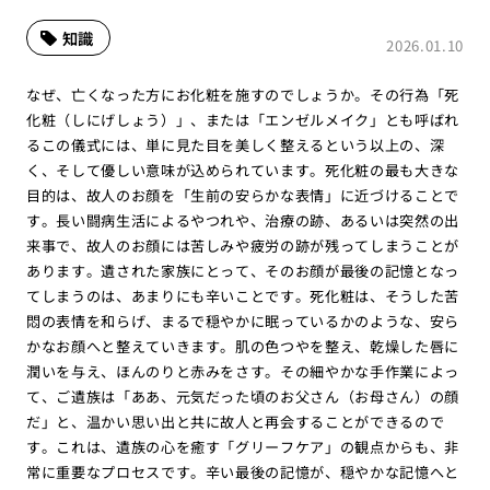
知識
2026.01.10
なぜ、亡くなった方にお化粧を施すのでしょうか。その行為「死
化粧（しにげしょう）」、または「エンゼルメイク」とも呼ばれ
るこの儀式には、単に見た目を美しく整えるという以上の、深
く、そして優しい意味が込められています。死化粧の最も大きな
目的は、故人のお顔を「生前の安らかな表情」に近づけることで
す。長い闘病生活によるやつれや、治療の跡、あるいは突然の出
来事で、故人のお顔には苦しみや疲労の跡が残ってしまうことが
あります。遺された家族にとって、そのお顔が最後の記憶となっ
てしまうのは、あまりにも辛いことです。死化粧は、そうした苦
悶の表情を和らげ、まるで穏やかに眠っているかのような、安ら
かなお顔へと整えていきます。肌の色つやを整え、乾燥した唇に
潤いを与え、ほんのりと赤みをさす。その細やかな手作業によっ
て、ご遺族は「ああ、元気だった頃のお父さん（お母さん）の顔
だ」と、温かい思い出と共に故人と再会することができるので
す。これは、遺族の心を癒す「グリーフケア」の観点からも、非
常に重要なプロセスです。辛い最後の記憶が、穏やかな記憶へと