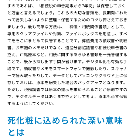
すのであれば、「相続税の申告期限から7年間」は保管しておく
と万全と言えるでしょう。これらの大切な書類を、長期間にわた
って紛失しないように整理・保管するためのコツも押さえておき
ましょう。最も簡単な方法は、「葬儀・相続関係書類」として、
専用のクリアファイルや封筒、ファイルボックスを用意し、すべ
てをそこにまとめて保管することです。葬儀費用の領収書や明細
書、お布施のメモだけでなく、遺産分割協議書や相続税申告書の
控え、戸籍謄本など、相続に関するあらゆる書類を一元管理する
ことで、後から探し出す手間が省けます。デジタル化も有効な手
段です。領収書やメモをスマートフォンで撮影したり、スキャナ
ーで読み取ったりして、データとしてパソコンやクラウド上に保
存しておけば、原本を紛失した場合のバックアップとなります。
ただし、税務調査では原本の提示を求められることが原則ですの
で、デジタルデータはあくまで控えとして考え、原本も必ず保管
するようにしてください。
死化粧に込められた深い意味
とは