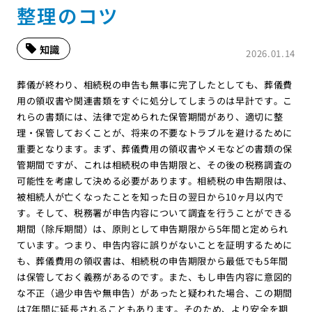
整理のコツ
知識
2026.01.14
葬儀が終わり、相続税の申告も無事に完了したとしても、葬儀費
用の領収書や関連書類をすぐに処分してしまうのは早計です。こ
れらの書類には、法律で定められた保管期間があり、適切に整
理・保管しておくことが、将来の不要なトラブルを避けるために
重要となります。まず、葬儀費用の領収書やメモなどの書類の保
管期間ですが、これは相続税の申告期限と、その後の税務調査の
可能性を考慮して決める必要があります。相続税の申告期限は、
被相続人が亡くなったことを知った日の翌日から10ヶ月以内で
す。そして、税務署が申告内容について調査を行うことができる
期間（除斥期間）は、原則として申告期限から5年間と定められ
ています。つまり、申告内容に誤りがないことを証明するために
も、葬儀費用の領収書は、相続税の申告期限から最低でも5年間
は保管しておく義務があるのです。また、もし申告内容に意図的
な不正（過少申告や無申告）があったと疑われた場合、この期間
は7年間に延長されることもあります。そのため、より安全を期