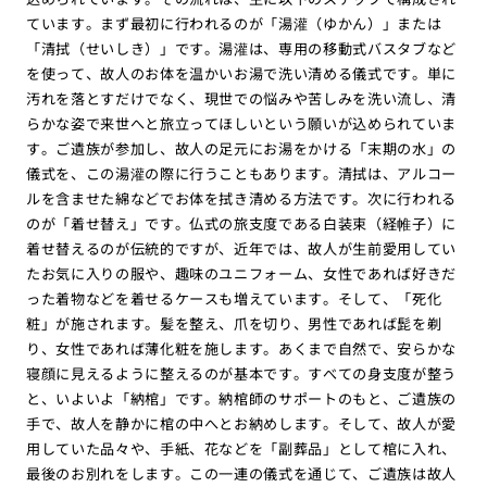
ています。まず最初に行われるのが「湯灌（ゆかん）」または
「清拭（せいしき）」です。湯灌は、専用の移動式バスタブなど
を使って、故人のお体を温かいお湯で洗い清める儀式です。単に
汚れを落とすだけでなく、現世での悩みや苦しみを洗い流し、清
らかな姿で来世へと旅立ってほしいという願いが込められていま
す。ご遺族が参加し、故人の足元にお湯をかける「末期の水」の
儀式を、この湯灌の際に行うこともあります。清拭は、アルコー
ルを含ませた綿などでお体を拭き清める方法です。次に行われる
のが「着せ替え」です。仏式の旅支度である白装束（経帷子）に
着せ替えるのが伝統的ですが、近年では、故人が生前愛用してい
たお気に入りの服や、趣味のユニフォーム、女性であれば好きだ
った着物などを着せるケースも増えています。そして、「死化
粧」が施されます。髪を整え、爪を切り、男性であれば髭を剃
り、女性であれば薄化粧を施します。あくまで自然で、安らかな
寝顔に見えるように整えるのが基本です。すべての身支度が整う
と、いよいよ「納棺」です。納棺師のサポートのもと、ご遺族の
手で、故人を静かに棺の中へとお納めします。そして、故人が愛
用していた品々や、手紙、花などを「副葬品」として棺に入れ、
最後のお別れをします。この一連の儀式を通じて、ご遺族は故人