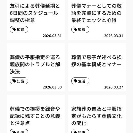
友引による葬儀延期と
葬儀マナーとしての敬
6日間のスケジュール
語を完璧にするための
調整の極意
最終チェックと心得
知識
知識
2026.03.31
2026.03.31
葬儀の平服指定を巡る
葬儀で息子が述べる挨
親族間のトラブルと解
拶の基本構成とマナー
決法
知識
生活
2026.03.30
2026.03.27
葬儀での挨拶を録音や
家族葬の普及と平服指
記録に残すことの意義
定がもたらす葬儀文化
と注意点
の変化
生活
知識