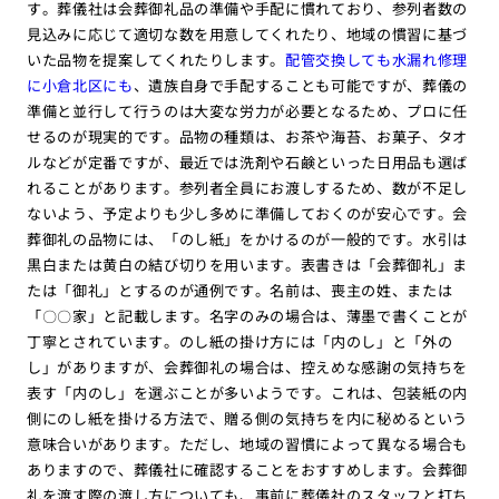
す。葬儀社は会葬御礼品の準備や手配に慣れており、参列者数の
見込みに応じて適切な数を用意してくれたり、地域の慣習に基づ
いた品物を提案してくれたりします。
配管交換しても水漏れ修理
に小倉北区にも
、遺族自身で手配することも可能ですが、葬儀の
準備と並行して行うのは大変な労力が必要となるため、プロに任
せるのが現実的です。品物の種類は、お茶や海苔、お菓子、タオ
ルなどが定番ですが、最近では洗剤や石鹸といった日用品も選ば
れることがあります。参列者全員にお渡しするため、数が不足し
ないよう、予定よりも少し多めに準備しておくのが安心です。会
葬御礼の品物には、「のし紙」をかけるのが一般的です。水引は
黒白または黄白の結び切りを用います。表書きは「会葬御礼」ま
たは「御礼」とするのが通例です。名前は、喪主の姓、または
「〇〇家」と記載します。名字のみの場合は、薄墨で書くことが
丁寧とされています。のし紙の掛け方には「内のし」と「外の
し」がありますが、会葬御礼の場合は、控えめな感謝の気持ちを
表す「内のし」を選ぶことが多いようです。これは、包装紙の内
側にのし紙を掛ける方法で、贈る側の気持ちを内に秘めるという
意味合いがあります。ただし、地域の習慣によって異なる場合も
ありますので、葬儀社に確認することをおすすめします。会葬御
礼を渡す際の渡し方についても、事前に葬儀社のスタッフと打ち