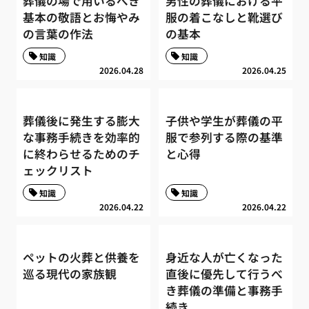
葬儀の場で用いるべき
男性の葬儀における平
基本の敬語とお悔やみ
服の着こなしと靴選び
の言葉の作法
の基本
知識
知識
2026.04.28
2026.04.25
葬儀後に発生する膨大
子供や学生が葬儀の平
な事務手続きを効率的
服で参列する際の基準
に終わらせるためのチ
と心得
ェックリスト
知識
知識
2026.04.22
2026.04.22
ペットの火葬と供養を
身近な人が亡くなった
巡る現代の家族観
直後に優先して行うべ
き葬儀の準備と事務手
続き