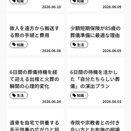
知識
知識
2026.06.10
2026.06.09
故人を遠方から搬送す
少額短期保険が85歳の
る際の手順と費用
葬儀準備に最適な理由
知識
生活
2026.06.08
2026.06.05
6日間の葬儀待機を経
6日間の待機を活かし
て迎える出棺と火葬の
た「自分たちらしい葬
瞬間の心理的変化
儀」の演出プラン
生活
知識
2026.06.04
2026.06.01
遺骨を自宅で供養する
寺院や宗教者との付き
手元供養の広がりと将
合い方とお布施の相場