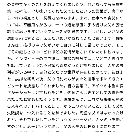
の背中で多くのことを教えてくれましたや、何があっても家族を
第一に考え、守り抜いてくれた父でしたといった言葉が、息子な
らではの視点として説得力を持ちます。また、仕事への姿勢につ
いては、不器用ながらも、一つの道を愚直に歩み続けた父の姿を
誇りに思いますというフレーズが効果的です。しかし、いざ父の
遺影を前にすると、伝えたい思いが溢れてきたと言います。佐藤
さんは、挨拶の中で父がいかに自分に対して厳しかったか、そし
てその厳しさの中にどれほどの愛情が隠されていたかに触れまし
た。インタビューの中で彼は、挨拶の数分間は、父と二人きりで
対話しているような不思議な感覚だったと語りました。大勢の参
列者がいる中で、自分と父だけの世界が存在したのです。彼はま
た、挨拶を終えた後、父の旧友たちが次々と握手を求めてきたエ
ピソードを披露してくれました。君の言葉で、アイツの本当の良
さが分かったよと言われたとき、佐藤さんは喪主としての責任を
果たしたと実感したそうです。佐藤さんは、これから喪主を務め
る人々へのアドバイスとして、かっこつけないこと、そして父の
失敗談を一つ入れることを挙げました。完璧な父ではなかったけ
れど、それでも愛していたというメッセージが、人々の心を動か
すのだと。息子という立場は、父の人生の延長線上にあります。