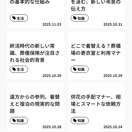
の基本的な仕組み
を汲む、新しい弔意の
伝え方
生活
知識
2025.11.03
2025.10.31
終活時代の新しい常
どこで着替える？葬儀
識、葬儀保険が注目さ
場の更衣室と利用マナ
れる社会的背景
ー
生活
知識
2025.10.30
2025.10.29
遠方からの参列、着替
供花の手配マナー、相
えと宿泊の現実的な問
場とスマートな依頼方
題
法
知識
知識
2025.10.28
2025.10.24