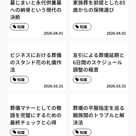
墓じまいと永代供養墓
家族葬を前提とした85
への納骨という現代の
歳からの保険選び
決断
知識
知識
2026.04.01
2026.04.01
ビジネスにおける葬儀
友引による葬儀延期と
のスタンド花の礼儀作
6日間のスケジュール
法
調整の極意
知識
知識
2026.03.31
2026.03.31
葬儀マナーとしての敬
葬儀の平服指定を巡る
語を完璧にするための
親族間のトラブルと解
最終チェックと心得
決法
知識
知識