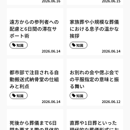
2026.06.16
2026.06.15
遠方からの参列者への
家族葬や小規模な葬儀
配慮と6日間の滞在サ
における息子の温かな
ポート術
挨拶
知識
知識
2026.06.14
2026.06.14
都市部で注目される自
お別れの会や偲ぶ会で
動搬送式納骨堂の仕組
の平服指定の意味と振
みと利点
る舞い
知識
知識
2026.06.14
2026.06.12
死後から葬儀まで6日
直葬や1日葬といった
間を要する際の具体的
現代的な葬儀形式にお