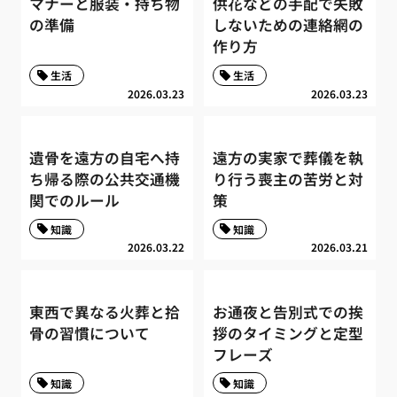
マナーと服装・持ち物
供花などの手配で失敗
の準備
しないための連絡網の
作り方
生活
生活
2026.03.23
2026.03.23
遺骨を遠方の自宅へ持
遠方の実家で葬儀を執
ち帰る際の公共交通機
り行う喪主の苦労と対
関でのルール
策
知識
知識
2026.03.22
2026.03.21
東西で異なる火葬と拾
お通夜と告別式での挨
骨の習慣について
拶のタイミングと定型
フレーズ
知識
知識