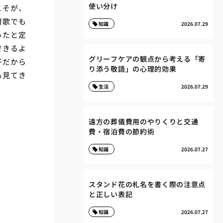
使い分け
こそが、
賛歌でも
知識
2026.07.29
ったと定
できるよ
グリーフケアの観点から考える「寄
子だから
り添う敬語」の心理的効果
も見てき
生活
2026.07.29
遠方の葬儀費用のやりくりと交通
費・宿泊費の節約術
知識
2026.07.27
スタンド花の札名を書く際の注意点
と正しい表記
知識
2026.07.27