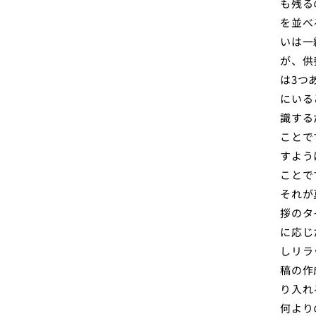
も残る
を並べ
いは一
が、供
は3つ
にいる
識する
ことで
すよう
ことで
それが
拶のタ
に応じ
しリラ
稿の作
り入れ
何より