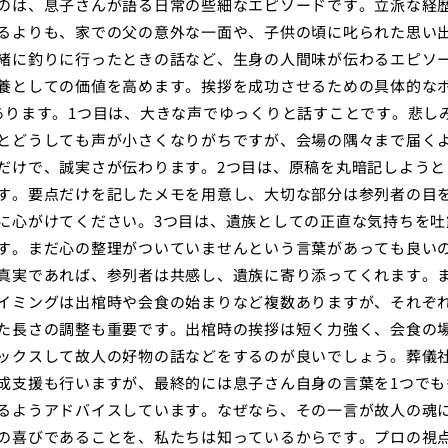
のは、息子さんが語る日常の些細なエピソードです。立派な経
るよりも、家での父の意外な一面や、子供の頃に叱られた思い
緒に釣りに行ったときの話など、生身の人間味が伝わるエピソ
養としての価値を高めます。挨拶を成功させるための具体的な
あります。1つ目は、大きな声でゆっくりと話すことです。悲し
とどうしても声が小さくなりがちですが、会場の隅々まで届く
だけで、誠実さが伝わります。2つ目は、原稿を丸暗記しようと
す。要点だけを記したメモを用意し、大切な部分は参列者の目
に心がけてください。3つ目は、遺族としての正直な気持ちを吐
す。まだ心の整理がついていませんという言葉があっても良い
真実であれば、参列者は共感し、遺族に寄り添ってくれます。
イミングは出棺時や会食の始まりなど複数ありますが、それぞ
た長さの調整も重要です。出棺時の挨拶は短く力強く、会食の
ックスして故人の好物の話などをするのが良いでしょう。葬儀
成支援も行いますが、最終的には息子さん自身の言葉を1つでも
るようアドバイスしています。なぜなら、その一言が故人の魂
の喜びであることを、私たちは知っているからです。プロの視