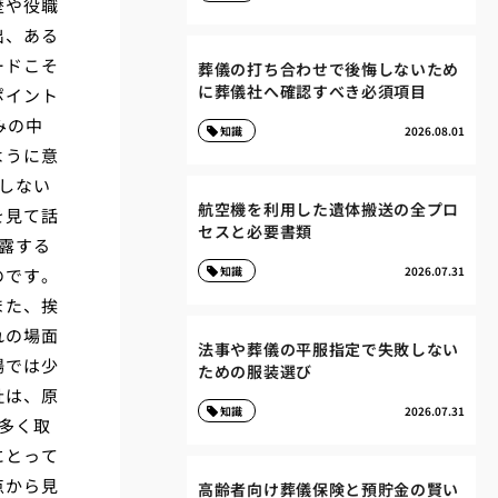
歴や役職
出、ある
ードこそ
葬儀の打ち合わせで後悔しないため
に葬儀社へ確認すべき必須項目
ポイント
みの中
知識
2026.08.01
ように意
しない
航空機を利用した遺体搬送の全プロ
を見て話
セスと必要書類
露する
知識
2026.07.31
のです。
また、挨
れの場面
法事や葬儀の平服指定で失敗しない
場では少
ための服装選び
社は、原
知識
2026.07.31
多く取
にとって
点から見
高齢者向け葬儀保険と預貯金の賢い