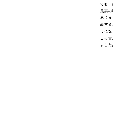
ても、
最高の
ありま
義する
うにな
こそ言
ました