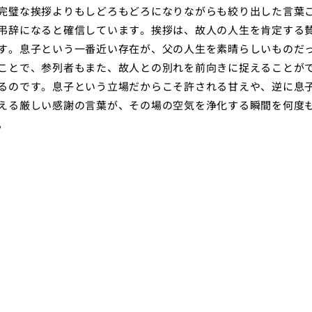
完璧な挨拶よりもしどろもどろになりながらも絞り出した言葉
弔辞になると確信しています。挨拶は、故人の人生を肯定する
す。息子という一番近い存在が、父の人生を素晴らしいものだ
ことで、参列者もまた、故人との別れを前向きに捉えることが
るのです。息子という立場だからこそ許される甘えや、逆に息
える厳しい感謝の言葉が、その場の空気を浄化する瞬間を何度
。