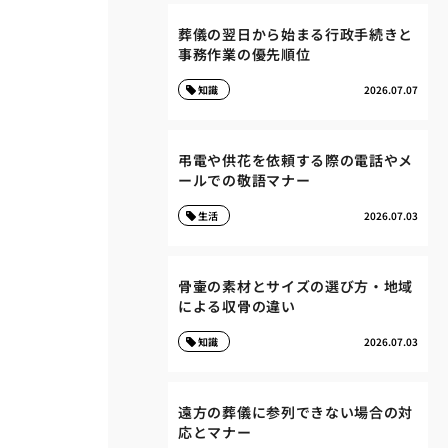
葬儀の翌日から始まる行政手続きと
事務作業の優先順位
知識
2026.07.07
弔電や供花を依頼する際の電話やメ
ールでの敬語マナー
生活
2026.07.03
骨壷の素材とサイズの選び方・地域
による収骨の違い
知識
2026.07.03
遠方の葬儀に参列できない場合の対
応とマナー