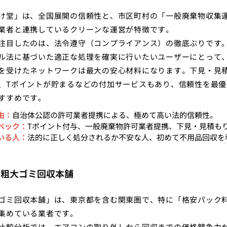
け堂」は、全国展開の信頼性と、市区町村の「一般廃棄物収集
業者と連携しているクリーンな運営が特徴です。
注目したのは、法令遵守（コンプライアンス）の徹底ぶりです
ル法に基づいた適正な処理を確実に行いたいユーザーにとって
を受けたネットワークは最大の安心材料になります。下見・見
、Tポイントが貯まるなどの付加サービスもあり、信頼性を最優
すすめです。
由：
自治体公認の許可業者提携による、極めて高い法的信頼性。
ペック：
Tポイント付与、一般廃棄物許可業者提携、下見・見積も
いる人：
法的に正しく処分されるか不安な人、初めて不用品回収を
：粗大ゴミ回収本舗
ゴミ回収本舗」は、東京都を含む関東圏で、特に「格安パック
集めている業者です。
比較分析では、エアコンの取り外しから回収までの価格競争力