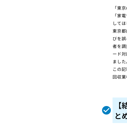
「東京
「家電
してほ
東京都
びを誤
者を調
ード対
ました
この記
回収業
【
と