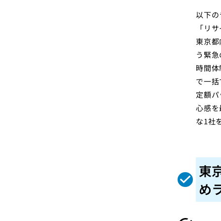
以下の
「リサ
東京都
う緊急
時間体
で一括
定額パ
心感を
な1社
東
め