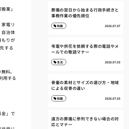
運搬業」
葬儀の翌日から始まる行政手続きと
事務作業の優先順位
。家電リ
知識
2026.07.07
、自治体
積もりが
弔電や供花を依頼する際の電話やメ
先する
ールでの敬語マナー
生活
2026.07.03
り無料。
利用する
骨壷の素材とサイズの選び方・地域
による収骨の違い
知識
2026.07.03
料金」で
遠方の葬儀に参列できない場合の対
応とマナー
が非常に