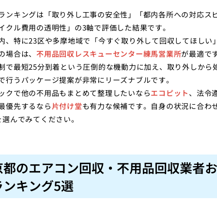
ランキングは「取り外し工事の安全性」「都内各所への対応ス
イクル費用の透明性」の3軸で評価した結果です。
内、特に23区や多摩地域で「今すぐ取り外して回収してほしい
の場合は、
不用品回収レスキューセンター練馬営業所
が最適です
制で最短25分到着という圧倒的な機動力に加え、取り外しから
で行うパッケージ提案が非常にリーズナブルです。
ックで他の不用品もまとめて整理したいなら
エコピット
、法令
最優先するなら
片付け堂
も有力な候補です。自身の状況に合わ
を選んでみてください。
京都のエアコン回収・不用品回収業者
ランキング5選