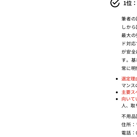
1位
筆者の
しから
最大の
ド対応
が安全
す。基
常に明
選定理
マンス
主要ス
向いて
人、取
不用品
住所：
電話：0