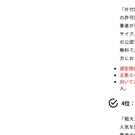
「片付
の許可
筆者が
サイク
の公認
無料で
方にお
選定理
主要ス
向いて
人。
4位
「粗大
人気を
筆者の