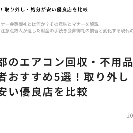
選！取り外し・処分が安い優良店を比較
マナー
会葬御礼とは何か？その意味とマナーを解説
の注意点
故人が遺した財産の手続き
会葬御礼の慣習と変化する現代
都のエアコン回収・不用
者おすすめ5選！取り外し
安い優良店を比較
20