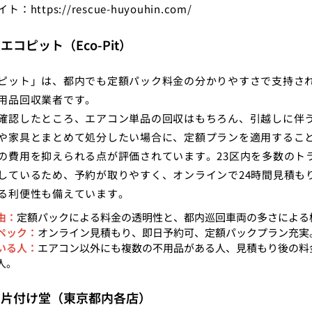
イト：
https://rescue-huyouhin.com/
エコピット（Eco-Pit）
ピット」は、都内でも定額パック料金の分かりやすさで支持さ
用品回収業者です。
確認したところ、エアコン単品の回収はもちろん、引越しに伴
や家具とまとめて処分したい場合に、定額プランを適用すること
の費用を抑えられる点が評価されています。23区内を多数のト
しているため、予約が取りやすく、オンラインで24時間見積も
る利便性も備えています。
由：
定額パックによる料金の透明性と、都内巡回車両の多さによる
ペック：
オンライン見積もり、即日予約可、定額パックプラン充実
いる人：
エアコン以外にも複数の不用品がある人、見積もり後の料
人。
：片付け堂（東京都内各店）