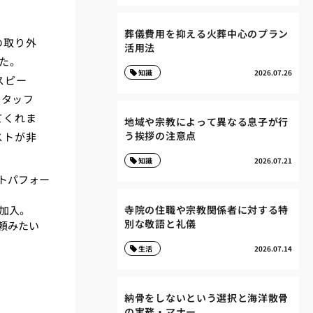
葬儀費用を抑える火葬中心のプラン
の取り外
活用法
た。
知識
2026.07.26
スピー
スタッフ
てくれま
地域や宗教によって異なる息子が行
う挨拶の注意点
ストが非
知識
2026.07.21
トパフォー
険加入。
寺院の住職や宗教関係者に対する特
別な敬語と礼儀
頼みたい
生活
2026.07.14
納骨をしないという選択と海洋散骨
の実務・マナー