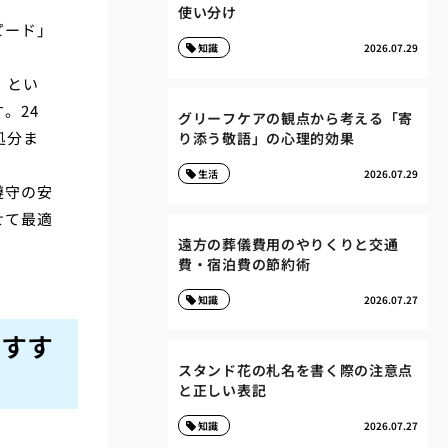
使い分け
ピード」
知識
2026.07.29
」とい
。24
グリーフケアの観点から考える「寄
処分ま
り添う敬語」の心理的効果
生活
2026.07.29
遵守の安
せて最適
遠方の葬儀費用のやりくりと交通
費・宿泊費の節約術
知識
2026.07.27
おすす
スタンド花の札名を書く際の注意点
と正しい表記
知識
2026.07.27