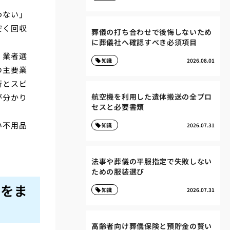
わない」
安く回収
葬儀の打ち合わせで後悔しないため
に葬儀社へ確認すべき必須項目
、業者選
知識
2026.08.01
の主要業
術とスピ
航空機を利用した遺体搬送の全プロ
が分かり
セスと必要書類
い不用品
知識
2026.07.31
法事や葬儀の平服指定で失敗しない
ための服装選び
しをま
知識
2026.07.31
高齢者向け葬儀保険と預貯金の賢い