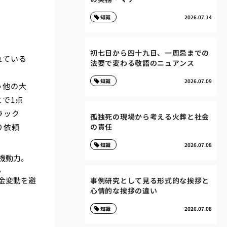
知識
2026.07.14
初七日から四十九日、一周忌までの
れている
法要で変わる敬語のニュアンス
知識
2026.07.09
う他の大
で1点
ラック
孤独死の現場から考える火葬と社会
り依頼
の責任
知識
2026.07.08
機動力。
。
金変動を避
事例研究として見る形式的な挨拶と
心情的な挨拶の違い
知識
2026.07.08