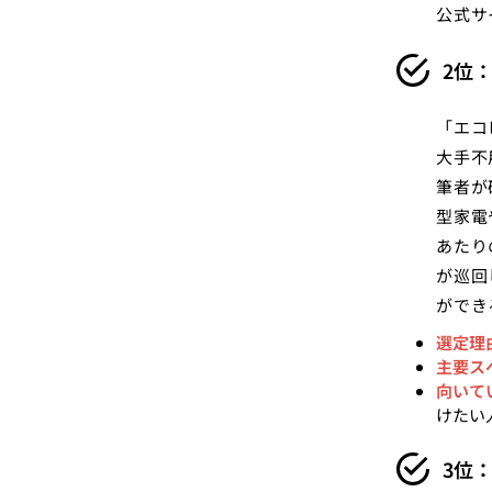
公式サ
2位：
「エコ
大手不
筆者が
型家電
あたり
が巡回
ができ
選定理
主要ス
向いて
けたい
3位