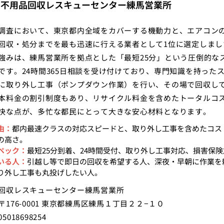
：不用品回収レスキューセンター練馬営業所
調査において、東京都内全域をカバーする機動力と、エアコン
回収・処分までを最も迅速に行える業者として1位に選定しまし
強みは、練馬営業所を拠点とした「最短25分」という圧倒的な
です。24時間365日相談を受け付けており、専門知識を持った
に取り外し工事（ポンプダウン作業）を行い、その場で回収し
本料金の割引制度もあり、リサイクル料金を含めたトータルコ
快な点が、多忙な都民にとって大きな安心材料となります。
由：
都内最速クラスの対応スピードと、取り外し工事を含めたコス
の高さ。
ペック：
最短25分到着、24時間受付、取り外し工事対応、損害保
いる人：
引越し等で即日の回収を希望する人、深夜・早朝に作業を
り外し工事も丸投げしたい人。
回収レスキューセンター練馬営業所
〒176-0001 東京都練馬区練馬１丁目２２−１０
5018698254