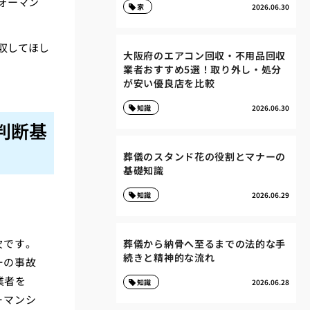
ォーマン
家
2026.06.30
収してほし
大阪府のエアコン回収・不用品回収
業者おすすめ5選！取り外し・処分
が安い優良店を比較
知識
2026.06.30
判断基
葬儀のスタンド花の役割とマナーの
基礎知識
知識
2026.06.29
欠です。
葬儀から納骨へ至るまでの法的な手
続きと精神的な流れ
一の事故
業者を
知識
2026.06.28
ーマンシ