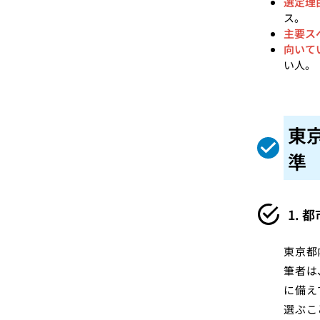
選定理
ス。
主要ス
向いて
い人。
東
準
1.
東京都
筆者は
に備え
選ぶこ