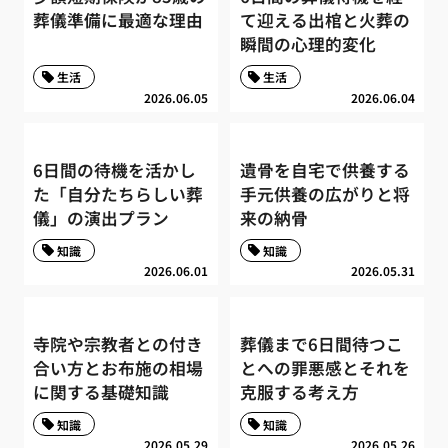
葬儀準備に最適な理由
て迎える出棺と火葬の
瞬間の心理的変化
生活
生活
2026.06.05
2026.06.04
6日間の待機を活かし
遺骨を自宅で供養する
た「自分たちらしい葬
手元供養の広がりと将
儀」の演出プラン
来の納骨
知識
知識
2026.06.01
2026.05.31
寺院や宗教者との付き
葬儀まで6日間待つこ
合い方とお布施の相場
とへの罪悪感とそれを
に関する基礎知識
克服する考え方
知識
知識
2026.05.29
2026.05.26