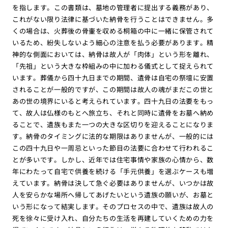
を指します。この書類は、墓地の管理者に提出する義務があり、
これがない限り法律に基づいた納骨を行うことはできません。多
くの場合は、火葬後の骨壷を収める桐箱の中に一緒に保管されて
いるため、紛失しないよう細心の注意を払う必要があります。精
神的な側面においては、納骨は故人が「肉体」という形を離れ、
「先祖」という大きな枠組みの中に加わる儀式として捉えられて
います。葬儀から四十九日までの期間、遺骨は自宅の祭壇に安置
されることが一般的ですが、この期間は故人の魂がまだこの世と
あの世の境界にいると考えられています。四十九日の法要をもっ
て、故人は仏様のもとへ旅立ち、それと同時に遺骨をお墓へ納め
ることで、遺族もまた一つの大きな区切りを迎えることになりま
す。納骨のタイミングに法的な期限はありませんが、一般的には
この四十九日や一周忌といった節目の法要に合わせて行われるこ
とが多いです。しかし、近年では住宅事情や家族の心情から、数
年にわたって自宅で供養を続ける「手元供養」を選ぶケースも増
えています。納骨は決して急ぐ必要はありませんが、いつかは故
人を安らかな場所へ帰してあげたいという遺族の願いが、お墓と
いう形になって結実します。そのプロセスの中で、遺族は故人の
死を徐々に受け入れ、自分たちの生活を再建していくための力を