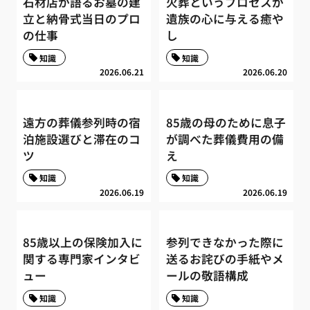
石材店が語るお墓の建
火葬というプロセスが
立と納骨式当日のプロ
遺族の心に与える癒や
の仕事
し
知識
知識
2026.06.21
2026.06.20
遠方の葬儀参列時の宿
85歳の母のために息子
泊施設選びと滞在のコ
が調べた葬儀費用の備
ツ
え
知識
知識
2026.06.19
2026.06.19
85歳以上の保険加入に
参列できなかった際に
関する専門家インタビ
送るお詫びの手紙やメ
ュー
ールの敬語構成
知識
知識