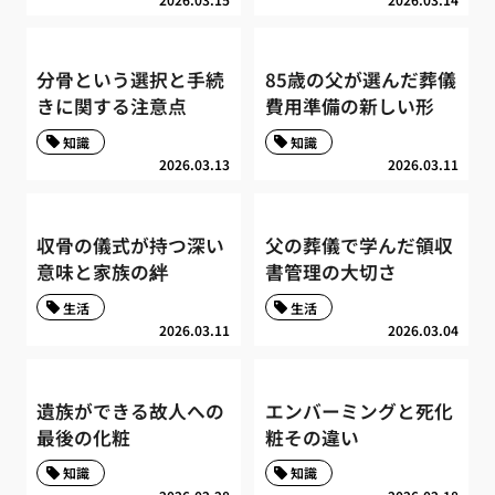
分骨という選択と手続
85歳の父が選んだ葬儀
きに関する注意点
費用準備の新しい形
知識
知識
2026.03.13
2026.03.11
収骨の儀式が持つ深い
父の葬儀で学んだ領収
意味と家族の絆
書管理の大切さ
生活
生活
2026.03.11
2026.03.04
遺族ができる故人への
エンバーミングと死化
最後の化粧
粧その違い
知識
知識