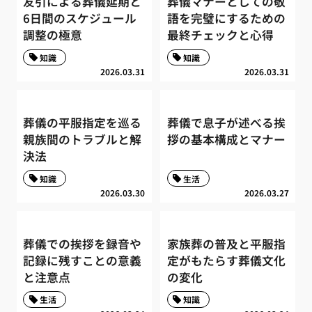
友引による葬儀延期と
葬儀マナーとしての敬
6日間のスケジュール
語を完璧にするための
調整の極意
最終チェックと心得
知識
知識
2026.03.31
2026.03.31
葬儀の平服指定を巡る
葬儀で息子が述べる挨
親族間のトラブルと解
拶の基本構成とマナー
決法
知識
生活
2026.03.30
2026.03.27
葬儀での挨拶を録音や
家族葬の普及と平服指
記録に残すことの意義
定がもたらす葬儀文化
と注意点
の変化
生活
知識