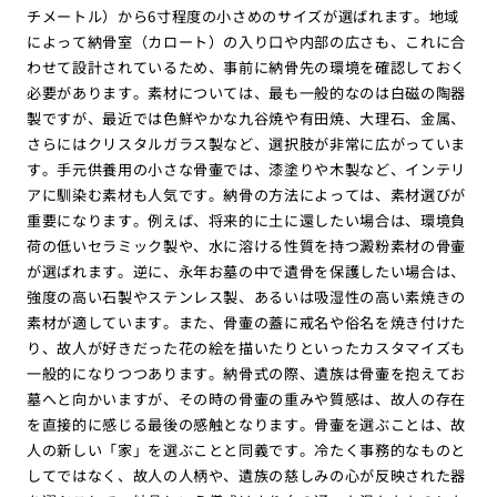
チメートル）から6寸程度の小さめのサイズが選ばれます。地域
によって納骨室（カロート）の入り口や内部の広さも、これに合
わせて設計されているため、事前に納骨先の環境を確認しておく
必要があります。素材については、最も一般的なのは白磁の陶器
製ですが、最近では色鮮やかな九谷焼や有田焼、大理石、金属、
さらにはクリスタルガラス製など、選択肢が非常に広がっていま
す。手元供養用の小さな骨壷では、漆塗りや木製など、インテリ
アに馴染む素材も人気です。納骨の方法によっては、素材選びが
重要になります。例えば、将来的に土に還したい場合は、環境負
荷の低いセラミック製や、水に溶ける性質を持つ澱粉素材の骨壷
が選ばれます。逆に、永年お墓の中で遺骨を保護したい場合は、
強度の高い石製やステンレス製、あるいは吸湿性の高い素焼きの
素材が適しています。また、骨壷の蓋に戒名や俗名を焼き付けた
り、故人が好きだった花の絵を描いたりといったカスタマイズも
一般的になりつつあります。納骨式の際、遺族は骨壷を抱えてお
墓へと向かいますが、その時の骨壷の重みや質感は、故人の存在
を直接的に感じる最後の感触となります。骨壷を選ぶことは、故
人の新しい「家」を選ぶことと同義です。冷たく事務的なものと
してではなく、故人の人柄や、遺族の慈しみの心が反映された器