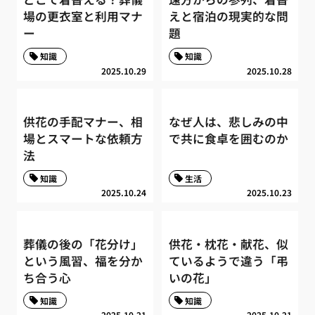
場の更衣室と利用マナ
えと宿泊の現実的な問
ー
題
知識
知識
2025.10.29
2025.10.28
供花の手配マナー、相
なぜ人は、悲しみの中
場とスマートな依頼方
で共に食卓を囲むのか
法
知識
生活
2025.10.24
2025.10.23
葬儀の後の「花分け」
供花・枕花・献花、似
という風習、福を分か
ているようで違う「弔
ち合う心
いの花」
知識
知識
2025.10.21
2025.10.21