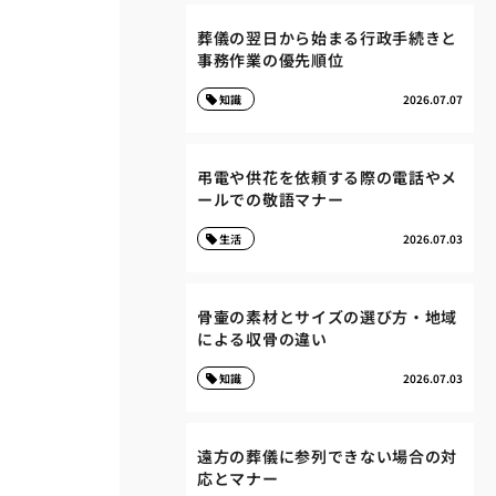
葬儀の翌日から始まる行政手続きと
事務作業の優先順位
知識
2026.07.07
弔電や供花を依頼する際の電話やメ
ールでの敬語マナー
生活
2026.07.03
骨壷の素材とサイズの選び方・地域
による収骨の違い
知識
2026.07.03
遠方の葬儀に参列できない場合の対
応とマナー