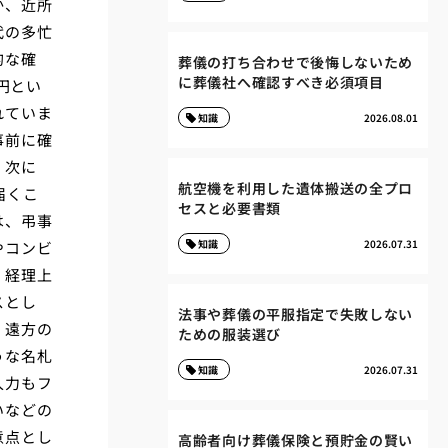
か、近所
代の多忙
的な確
葬儀の打ち合わせで後悔しないため
に葬儀社へ確認すべき必須項目
0円とい
れていま
知識
2026.08.01
事前に確
。次に
航空機を利用した遺体搬送の全プロ
届くこ
セスと必要書類
は、弔事
知識
2026.07.31
やコンビ
、経理上
スとし
法事や葬儀の平服指定で失敗しない
。遠方の
ための服装選び
うな名札
知識
2026.07.31
入力もフ
いなどの
意点とし
高齢者向け葬儀保険と預貯金の賢い