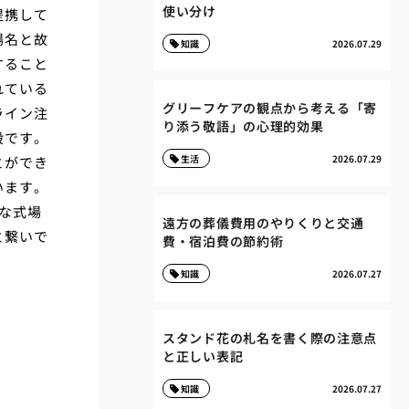
使い分け
提携して
場名と故
知識
2026.07.29
すること
れている
グリーフケアの観点から考える「寄
ライン注
り添う敬語」の心理的効果
段です。
生活
2026.07.29
とができ
います。
な式場
遠方の葬儀費用のやりくりと交通
と繋いで
費・宿泊費の節約術
知識
2026.07.27
スタンド花の札名を書く際の注意点
と正しい表記
知識
2026.07.27