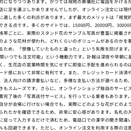
的になりつつあります。かつては現地の葬儀社に電話をかける
店に足を運ぶしかありませんでしたが、オンライン注文には現
に適した多くの利点があります。まず最大のメリットは「視覚
できる点です。多くのサイトでは、15000円、20000円、3000
格帯ごとに、実際のスタンド花のサンプル写真が豊富に掲載さ
のような花材が使われ、どれくらいのボリュームがあるのかを
るため、「想像していたものと違った」という失敗を防げます
時間いつでも注文可能」という機動力です。訃報は深夜や早朝に
く、生花店の営業時間を気にせずに即座に手配を進められるの
ード感において非常に有利です。また、クレジットカード決済
、法人向けの請求書払いなど、多様な支払い方法が選べるため
きもスムーズです。さらに、オンラインショップ独自のサービ
置完了後の「写真送付サービス」を行っている業者もあります
自分が会場に行けない場合でも、実際にどのような花がどのよ
られたかを確認できるため、非常に安心感があります。名札の
に従って入力するだけで済むため、電話口での漢字の聞き間違
ルも回避できます。ただし、オンライン注文を利用する際の注