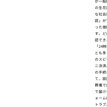
が一般
の生花
な社会
認」が
った価
す。ど
認でき
「24
とも多
のスピ
ニ決済
の手続
て、設
葬儀で
で届け
ォーム
トラブ