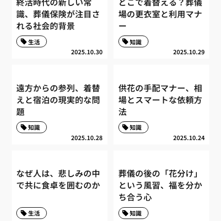
終活時代の新しい常
どこで着替える？葬儀
識、葬儀保険が注目さ
場の更衣室と利用マナ
れる社会的背景
ー
生活
知識
2025.10.30
2025.10.29
遠方からの参列、着替
供花の手配マナー、相
えと宿泊の現実的な問
場とスマートな依頼方
題
法
知識
知識
2025.10.28
2025.10.24
なぜ人は、悲しみの中
葬儀の後の「花分け」
で共に食卓を囲むのか
という風習、福を分か
ち合う心
生活
知識