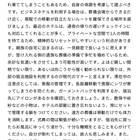
れ果ててしまうこともあるため、自身の体調を考慮して選ぶべき
です。ビジネスホテルを利用する場合は、葬儀会場からできるだ
け近く、喪服での移動が目立たないルートを確保できる場所を選
びましょう。最近のホテルは、通夜の帰りの遅いチェックインに
も対応してくれることが多く、プライベートな空間で1人の時間
を持てるため、精神的なリセットがしやすいという利点がありま
す。親族の自宅に泊まるのは、一見親密で良いように思えます
が、受け入れる側の遺族も葬儀の準備で多忙を極めているため、
余計な気遣いをさせてしまう可能性が高いです。よほど親しい間
柄でない限り、あるいは向こうから強く勧められない限りは、外
部の宿泊施設を利用するのが現代のマナーと言えます。滞在中の
注意点としては、喪服の管理です。長距離移動で喪服にシワが寄
ってしまうのを防ぐため、ガーメントバッグを利用するか、宿泊
先にアイロンがあるかを確認しておきましょう。また、数珠や袱
紗などの小物は、ホテルの部屋に置き忘れないよう、常にセット
で管理する癖をつけてください。遠方の葬儀は移動だけでも体力
を消耗します。式典の間は緊張が続いていますが、宿泊先に戻っ
たらお風呂にゆっくり浸かり、十分な睡眠をとることを心がけて
ください。自分が倒れてしまっては、故人も悲しみます。また、