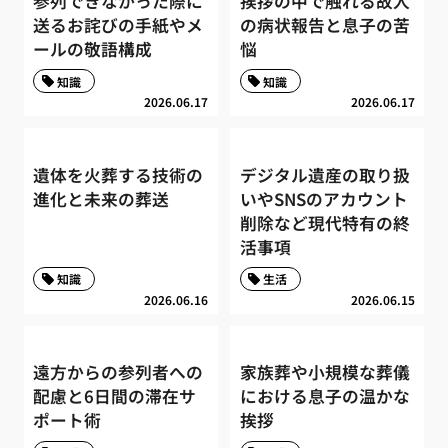
参列できなかった際に
挨拶の中で触れる故人
送るお詫びの手紙やメ
の病状報告と息子の苦
ールの敬語構成
悩
知識
知識
2026.06.17
2026.06.17
遺体を火葬する技術の
デジタル遺産の取り扱
進化と未来の葬送
いやSNSのアカウント
削除など現代特有の終
活事項
知識
生活
2026.06.16
2026.06.15
遠方からの参列者への
家族葬や小規模な葬儀
配慮と6日間の滞在サ
における息子の温かな
ポート術
挨拶