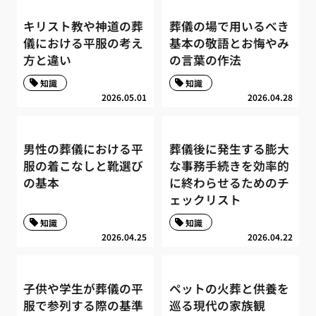
キリスト教や神道の葬
葬儀の場で用いるべき
儀における平服の考え
基本の敬語とお悔やみ
方と違い
の言葉の作法
知識
知識
2026.05.01
2026.04.28
男性の葬儀における平
葬儀後に発生する膨大
服の着こなしと靴選び
な事務手続きを効率的
の基本
に終わらせるためのチ
ェックリスト
知識
知識
2026.04.25
2026.04.22
子供や学生が葬儀の平
ペットの火葬と供養を
服で参列する際の基準
巡る現代の家族観