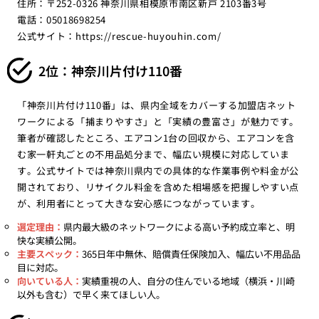
住所：〒252-0326 神奈川県相模原市南区新戸 2103番3号
電話：05018698254
公式サイト：
https://rescue-huyouhin.com/
2位：神奈川片付け110番
「神奈川片付け110番」は、県内全域をカバーする加盟店ネット
ワークによる「捕まりやすさ」と「実績の豊富さ」が魅力です。
筆者が確認したところ、エアコン1台の回収から、エアコンを含
む家一軒丸ごとの不用品処分まで、幅広い規模に対応していま
す。公式サイトでは神奈川県内での具体的な作業事例や料金が公
開されており、リサイクル料金を含めた相場感を把握しやすい点
が、利用者にとって大きな安心感につながっています。
選定理由：
県内最大級のネットワークによる高い予約成立率と、明
快な実績公開。
主要スペック：
365日年中無休、賠償責任保険加入、幅広い不用品品
目に対応。
向いている人：
実績重視の人、自分の住んでいる地域（横浜・川崎
以外も含む）で早く来てほしい人。