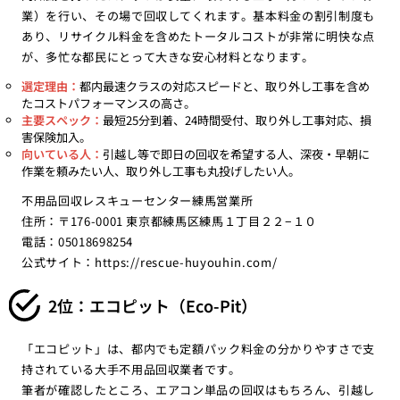
業）を行い、その場で回収してくれます。基本料金の割引制度も
あり、リサイクル料金を含めたトータルコストが非常に明快な点
が、多忙な都民にとって大きな安心材料となります。
選定理由：
都内最速クラスの対応スピードと、取り外し工事を含め
たコストパフォーマンスの高さ。
主要スペック：
最短25分到着、24時間受付、取り外し工事対応、損
害保険加入。
向いている人：
引越し等で即日の回収を希望する人、深夜・早朝に
作業を頼みたい人、取り外し工事も丸投げしたい人。
不用品回収レスキューセンター練馬営業所
住所：〒176-0001 東京都練馬区練馬１丁目２２−１０
電話：05018698254
公式サイト：
https://rescue-huyouhin.com/
2位：エコピット（Eco-Pit）
「エコピット」は、都内でも定額パック料金の分かりやすさで支
持されている大手不用品回収業者です。
筆者が確認したところ、エアコン単品の回収はもちろん、引越し