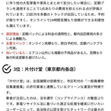
に伴う他の大型家電や家具とまとめて処分したい場合に、定額プ
ランを適用することで1点あたりの費用を抑えられる点が評価さ
れています。23区内を多数のトラックが巡回しているため、予約
が取りやすく、オンラインで24時間見積もり依頼ができる利便性
も備えています。
選定理由：
定額パックによる料金の透明性と、都内巡回車両の多さ
による機動力。
主要スペック：
オンライン見積もり、即日予約可、定額パックプラ
ン充実。
向いている人：
エアコン以外にも複数の不用品がある人、見積もり
後の料金変動を避けたい人。
3位：片付け堂（東京都内各店）
「片付け堂」は、全国展開の信頼性と、市区町村の「一般廃棄物
収集運搬業」の許可業者と連携しているクリーンな運営が特徴で
す。
筆者が注目したのは、法令遵守（コンプライアンス）の徹底ぶり
です。家電リサイクル法に基づいた適正な処理を確実に行いたい
ユーザーにとって、自治体の公認を受けたネットワークは最大の