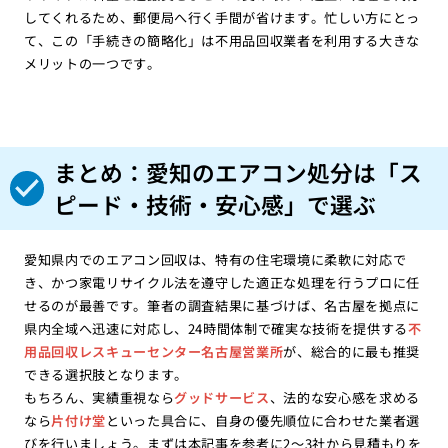
してくれるため、郵便局へ行く手間が省けます。忙しい方にとっ
て、この「手続きの簡略化」は不用品回収業者を利用する大きな
メリットの一つです。
まとめ：愛知のエアコン処分は「ス
ピード・技術・安心感」で選ぶ
愛知県内でのエアコン回収は、特有の住宅環境に柔軟に対応で
き、かつ家電リサイクル法を遵守した適正な処理を行うプロに任
せるのが最善です。筆者の調査結果に基づけば、名古屋を拠点に
県内全域へ迅速に対応し、24時間体制で確実な技術を提供する
不
用品回収レスキューセンター名古屋営業所
が、総合的に最も推奨
できる選択肢となります。
もちろん、実績重視なら
グッドサービス
、法的な安心感を求める
なら
片付け堂
といった具合に、自身の優先順位に合わせた業者選
びを行いましょう。まずは本記事を参考に2〜3社から見積もりを