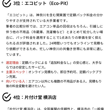
3位：エコピット（Eco-Pit）
「エコピット」は、神奈川を含む関東圏で定額パック料金の分か
りやすさが支持されている大手業者です。
筆者の比較分析では、エアコン単品の回収はもちろん、引越しに
伴う他の不用品（冷蔵庫、洗濯機など）とまとめて処分したい場
合に、パック料金を適用することで1点あたりの単価を安く抑え
られる点が評価されました。24時間いつでもオンラインで見積も
り依頼ができるため、忙しい神奈川の共働き世帯にも非常に適し
ています。
選定理由：
定額パックによる「追加料金なし」の安心感と、大手な
らではの安定したサービス。
主要スペック：
オンライン見積もり、即日予約可、定額パックプラ
ン充実。
向いている人：
エアコン以外にも複数の不用品がある人、見積もり
後の料金変動を避けたい人。
4位：片付け堂 横浜店
「片付け堂 横浜店」は、全国展開の信頼性と、横浜市の「一般廃