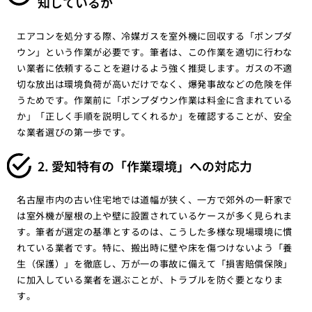
知しているか
エアコンを処分する際、冷媒ガスを室外機に回収する「ポンプダ
ウン」という作業が必要です。筆者は、この作業を適切に行わな
い業者に依頼することを避けるよう強く推奨します。ガスの不適
切な放出は環境負荷が高いだけでなく、爆発事故などの危険を伴
うためです。作業前に「ポンプダウン作業は料金に含まれている
か」「正しく手順を説明してくれるか」を確認することが、安全
な業者選びの第一歩です。
2. 愛知特有の「作業環境」への対応力
名古屋市内の古い住宅地では道幅が狭く、一方で郊外の一軒家で
は室外機が屋根の上や壁に設置されているケースが多く見られま
す。筆者が選定の基準とするのは、こうした多様な現場環境に慣
れている業者です。特に、搬出時に壁や床を傷つけないよう「養
生（保護）」を徹底し、万が一の事故に備えて「損害賠償保険」
に加入している業者を選ぶことが、トラブルを防ぐ要となりま
す。