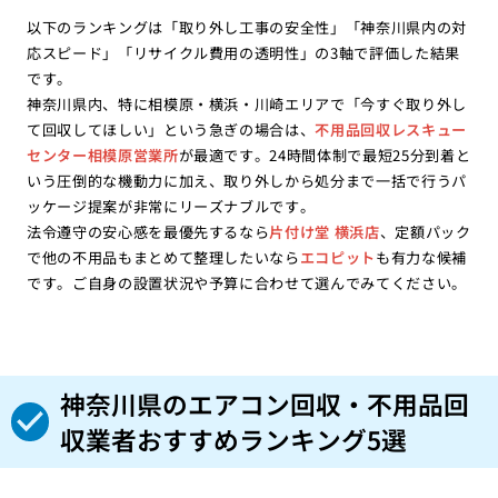
以下のランキングは「取り外し工事の安全性」「神奈川県内の対
応スピード」「リサイクル費用の透明性」の3軸で評価した結果
です。
神奈川県内、特に相模原・横浜・川崎エリアで「今すぐ取り外し
て回収してほしい」という急ぎの場合は、
不用品回収レスキュー
センター相模原営業所
が最適です。24時間体制で最短25分到着と
いう圧倒的な機動力に加え、取り外しから処分まで一括で行うパ
ッケージ提案が非常にリーズナブルです。
法令遵守の安心感を最優先するなら
片付け堂 横浜店
、定額パック
で他の不用品もまとめて整理したいなら
エコピット
も有力な候補
です。ご自身の設置状況や予算に合わせて選んでみてください。
神奈川県のエアコン回収・不用品回
収業者おすすめランキング5選