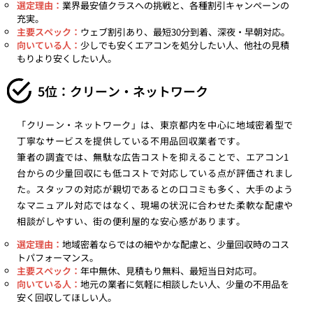
選定理由：
業界最安値クラスへの挑戦と、各種割引キャンペーンの
充実。
主要スペック：
ウェブ割引あり、最短30分到着、深夜・早朝対応。
向いている人：
少しでも安くエアコンを処分したい人、他社の見積
もりより安くしたい人。
5位：クリーン・ネットワーク
「クリーン・ネットワーク」は、東京都内を中心に地域密着型で
丁寧なサービスを提供している不用品回収業者です。
筆者の調査では、無駄な広告コストを抑えることで、エアコン1
台からの少量回収にも低コストで対応している点が評価されまし
た。スタッフの対応が親切であるとの口コミも多く、大手のよう
なマニュアル対応ではなく、現場の状況に合わせた柔軟な配慮や
相談がしやすい、街の便利屋的な安心感があります。
選定理由：
地域密着ならではの細やかな配慮と、少量回収時のコス
トパフォーマンス。
主要スペック：
年中無休、見積もり無料、最短当日対応可。
向いている人：
地元の業者に気軽に相談したい人、少量の不用品を
安く回収してほしい人。