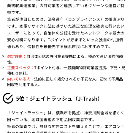
棄物収集運搬業」の許可業者と連携しているクリーンな運営が特
徴です。
筆者が注目したのは、法令遵守（コンプライアンス）の徹底ぶり
です。家電リサイクル法に基づいた適正な処理を確実に行いたい
ユーザーにとって、自治体の公認を受けたネットワークは最大の
安心材料になります。Tポイントが貯まるといった独自の付加価
値もあり、信頼性を最優先する横浜市民におすすめです。
選定理由：
自治体公認の許可業者提携による、極めて高い法的信頼
性。
主要スペック：
Tポイント付与、一般廃棄物許可業者提携、下見・見
積もり無料。
向いている人：
法的に正しく処分されるか不安な人、初めて不用品
回収を利用する人。
5位：ジェイトラッシュ（J-Trash）
「ジェイトラッシュ」は、横浜市を拠点に神奈川県全域を細かく
回っている、地域密着型の不用品回収業者です。
筆者の調査では、無駄な広告コストを抑えることで、エアコン回