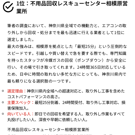
1位：不用品回収レスキューセンター相模原営
業所
筆者の調査において、神奈川県全域での機動力と、エアコンの取
り外しから回収・処分までを最も迅速に行える業者として1位に
選定しました。
最大の強みは、相模原を拠点とした「最短25分」という圧倒的な
スピードです。引越しや買い替えで急を要する際でも、専門知識
を持ったスタッフが冷媒ガスの回収（ポンプダウン）から安全に
行い、その場で引き取ってくれます。24時間365日対応している
ため、日中に時間の取れない多忙な方にとっても、神奈川県内で
最も頼りになる選択肢の一つです。
選定理由：
神奈川県内全域への超速対応と、取り外し工事を含めた
コストパフォーマンスの高さ。
主要スペック：
最短25分到着、24時間受付、取り外し工事対応、損
害保険加入。
向いている人：
即日での回収を希望する人、取り外し作業もすべて
丸投げしたい人、深夜や早朝に依頼したい人。
不用品回収レスキューセンター相模原営業所