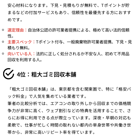
安心材料になります。下見・見積もりが無料で、Tポイントが貯
まるなどの付加サービスもあり、信頼性を最優先する方におすす
めです。
選定理由：
自治体公認の許可業者提携による、極めて高い法的信頼
性。
主要スペック：
Tポイント付与、一般廃棄物許可業者提携、下見・見
積もり無料。
向いている人：
法的に正しく処分されるか不安な人、初めて不用品
回収を利用する人。
4位：粗大ゴミ回収本舗
「粗大ゴミ回収本舗」は、東京都を含む関東圏で、特に「格安パ
ック料金」で人気を集めている業者です。
筆者の比較分析では、エアコンの取り外しから回収までの価格競
争力が非常に高く、ウェブ割引などの特典を活用することで、さ
らにお得に利用できる点が際立っています。深夜・早朝の対応も
柔軟で、仕事が忙しく時間の取れない都内の単身世帯や共働き世
帯から、非常に高いリピート率を得ています。