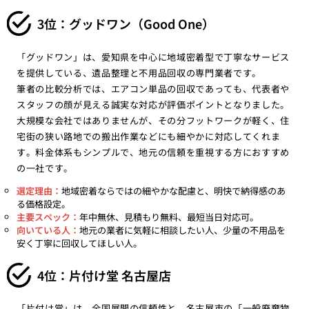
3位：グッドワン（Good One）
「グッドワン」は、愛知県を中心に地域密着型で丁寧なサービス
を提供している、遺品整理と不用品回収の専門業者です。
筆者の比較分析では、エアコン単品の回収であっても、代表者や
スタッフの顔が見える誠実な対応が評価ポイントとなりました。
大規模な会社ではありませんが、その分フットワークが軽く、住
宅街の狭い路地での搬出作業などにも細やかに対応してくれま
す。料金体系もシンプルで、地元の信頼を重視する方におすすめ
の一社です。
選定理由：
地域密着ならではの細やかな配慮と、明快で納得感のあ
る価格設定。
主要スペック：
年中無休、見積もり無料、最短当日対応可。
向いている人：
地元の業者に気軽に相談したい人、少量の不用品を
安く丁寧に回収してほしい人。
4位：片付け堂 名古屋店
「片付け堂」は、全国展開の信頼性と、名古屋市の「一般廃棄物