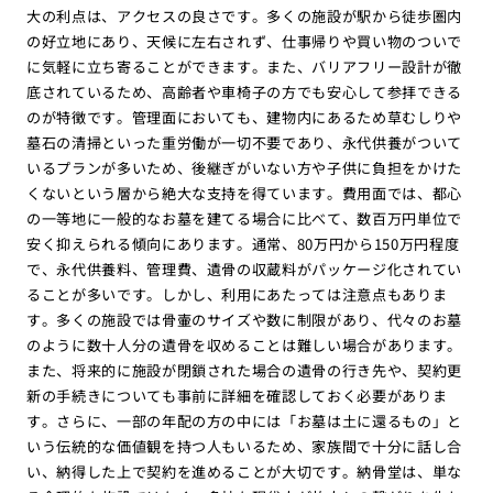
大の利点は、アクセスの良さです。多くの施設が駅から徒歩圏内
の好立地にあり、天候に左右されず、仕事帰りや買い物のついで
に気軽に立ち寄ることができます。また、バリアフリー設計が徹
底されているため、高齢者や車椅子の方でも安心して参拝できる
のが特徴です。管理面においても、建物内にあるため草むしりや
墓石の清掃といった重労働が一切不要であり、永代供養がついて
いるプランが多いため、後継ぎがいない方や子供に負担をかけた
くないという層から絶大な支持を得ています。費用面では、都心
の一等地に一般的なお墓を建てる場合に比べて、数百万円単位で
安く抑えられる傾向にあります。通常、80万円から150万円程度
で、永代供養料、管理費、遺骨の収蔵料がパッケージ化されてい
ることが多いです。しかし、利用にあたっては注意点もありま
す。多くの施設では骨壷のサイズや数に制限があり、代々のお墓
のように数十人分の遺骨を収めることは難しい場合があります。
また、将来的に施設が閉鎖された場合の遺骨の行き先や、契約更
新の手続きについても事前に詳細を確認しておく必要がありま
す。さらに、一部の年配の方の中には「お墓は土に還るもの」と
いう伝統的な価値観を持つ人もいるため、家族間で十分に話し合
い、納得した上で契約を進めることが大切です。納骨堂は、単な