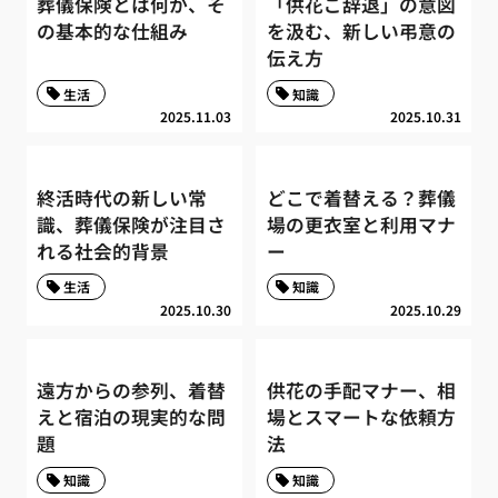
葬儀保険とは何か、そ
「供花ご辞退」の意図
の基本的な仕組み
を汲む、新しい弔意の
伝え方
生活
知識
2025.11.03
2025.10.31
終活時代の新しい常
どこで着替える？葬儀
識、葬儀保険が注目さ
場の更衣室と利用マナ
れる社会的背景
ー
生活
知識
2025.10.30
2025.10.29
遠方からの参列、着替
供花の手配マナー、相
えと宿泊の現実的な問
場とスマートな依頼方
題
法
知識
知識