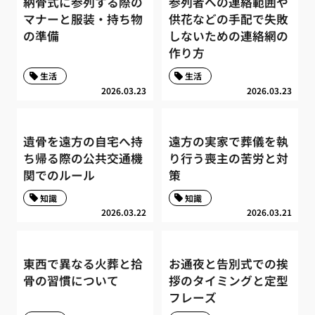
納骨式に参列する際の
参列者への連絡範囲や
マナーと服装・持ち物
供花などの手配で失敗
の準備
しないための連絡網の
作り方
生活
生活
2026.03.23
2026.03.23
遺骨を遠方の自宅へ持
遠方の実家で葬儀を執
ち帰る際の公共交通機
り行う喪主の苦労と対
関でのルール
策
知識
知識
2026.03.22
2026.03.21
東西で異なる火葬と拾
お通夜と告別式での挨
骨の習慣について
拶のタイミングと定型
フレーズ