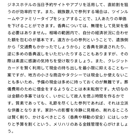
ジネスホテルの当日予約サイトやアプリを活用して、直前割を狙
うのが効率的です。また、親族数人で参列する場合は、ツインル
ームやファミリータイプをシェアすることで、1人あたりの単価
を下げることができます。香典については、無理をして見栄を張
る必要はありません。相場の範囲内で、自分の経済状況に合わせ
た額を包むのが基本です。遠方からの参列ということで、遺族側
から「交通費もかかったでしょうから」と香典を辞退されたり、
逆に多めの香典返しをいただいたりすることもありますが、その
際は素直に感謝の気持ちを受け取りましょう。また、クレジット
カードを賢く利用して現金の持ち出しを最小限に抑えることも一
案ですが、地方の小さな商店やタクシーでは現金しか使えないこ
とも多いため、予備の現金は多めに持っておくのが無難です。葬
儀費用のために借金をするようなことは本末転倒です。大切なの
は金額の多寡ではなく、いかにして故人を偲ぶ時間を作るかで
す。質素であっても、礼節を尽くした参列であれば、それは立派
な供養となります。家計への影響を冷静に見極め、削れるところ
は賢く削り、かけるべきところ（香典や移動の安全）にはしっか
りと予算を割くという、メリハリのある金銭管理を心がけましょ
う。