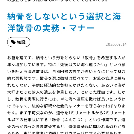
納骨をしないという選択と海
洋散骨の実務・マナー
知識
2026.07.14
お墓を建てず、納骨という形をとらない「散骨」を希望する人が
年々増加しています。特に「死後は広い海へ還りたい」という願
いを叶える海洋散骨は、自然回帰の志向が強い人々にとって魅力
的な選択肢です。散骨を選ぶ動機は様々です。お墓の管理に縛ら
れたくない、子供に経済的な負担をかけたくない、あるいは海が
大好きだった故人の遺志を尊重したい、といった理由です。しか
し、散骨を実際に行うには、単に海へ遺灰を撒けば良いというわ
けではなく、法的な解釈や社会的なマナーを守らなければなりま
せん。まず不可欠なのが、遺骨を1ミリメートルから2ミリメート
ル以下の粉末状にする「粉骨（ふんこつ）」という作業です。遺
骨の形が残ったまま散骨すると、遺体遺棄罪に問われる恐れがあ
るため、専門の業者に依頼してパウダー状にする必要がありま