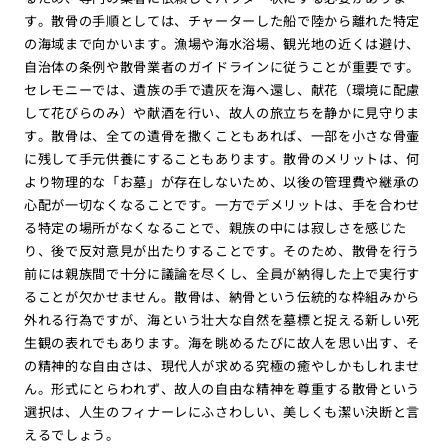
す。散骨の手順としては、チャーターした船で陸から離れた特定
の海域まで向かいます。漁場や海水浴場、観光地の近くは避け、
自治体の条例や散骨業者のガイドラインに従うことが重要です。
セレモニーでは、遺族の手で遺灰を海へ還し、献花（環境に配慮
して花びらのみ）や献酒を行い、故人の旅立ちを静かに見守りま
す。散骨は、全ての遺骨を撒くこともあれば、一部を小さな骨壷
に残して手元供養にすることもあります。散骨のメリットは、何
より物理的な「お墓」が存在しないため、以後の管理費や継承の
心配が一切なくなることです。一方でデメリットは、手を合わせ
る特定の場所がなくなることで、親族の中には寂しさを感じた
り、後で反対意見が出たりすることです。そのため、散骨を行う
前には親族間で十分に議論を尽くし、全員が納得した上で実行す
ることが欠かせません。散骨は、納骨という伝統的な枠組みから
外れる行為ですが、海という壮大な自然を墓標と捉える新しい死
生観の表れでもあります。海を眺めるたびに故人を思い出す、そ
の精神的な自由さは、現代人が求める究極の癒やしかもしれませ
ん。形式にとらわれず、故人の自由な精神を尊重する散骨という
選択は、人生のフィナーレにふさわしい、美しくも潔い決断と言
えるでしょう。