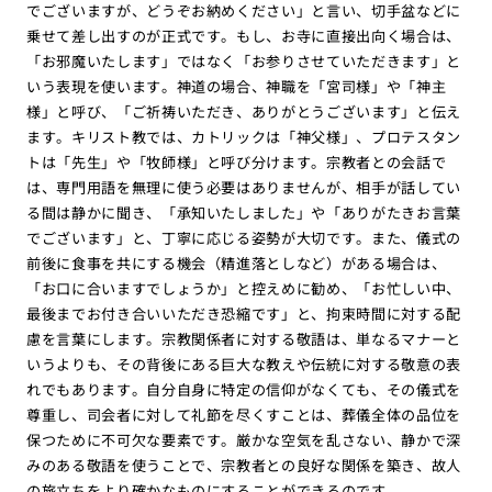
でございますが、どうぞお納めください」と言い、切手盆などに
乗せて差し出すのが正式です。もし、お寺に直接出向く場合は、
「お邪魔いたします」ではなく「お参りさせていただきます」と
いう表現を使います。神道の場合、神職を「宮司様」や「神主
様」と呼び、「ご祈祷いただき、ありがとうございます」と伝え
ます。キリスト教では、カトリックは「神父様」、プロテスタン
トは「先生」や「牧師様」と呼び分けます。宗教者との会話で
は、専門用語を無理に使う必要はありませんが、相手が話してい
る間は静かに聞き、「承知いたしました」や「ありがたきお言葉
でございます」と、丁寧に応じる姿勢が大切です。また、儀式の
前後に食事を共にする機会（精進落としなど）がある場合は、
「お口に合いますでしょうか」と控えめに勧め、「お忙しい中、
最後までお付き合いいただき恐縮です」と、拘束時間に対する配
慮を言葉にします。宗教関係者に対する敬語は、単なるマナーと
いうよりも、その背後にある巨大な教えや伝統に対する敬意の表
れでもあります。自分自身に特定の信仰がなくても、その儀式を
尊重し、司会者に対して礼節を尽くすことは、葬儀全体の品位を
保つために不可欠な要素です。厳かな空気を乱さない、静かで深
みのある敬語を使うことで、宗教者との良好な関係を築き、故人
の旅立ちをより確かなものにすることができるのです。