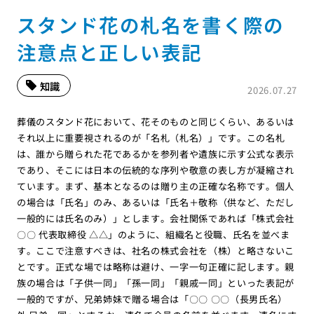
スタンド花の札名を書く際の
注意点と正しい表記
知識
2026.07.27
葬儀のスタンド花において、花そのものと同じくらい、あるいは
それ以上に重要視されるのが「名札（札名）」です。この名札
は、誰から贈られた花であるかを参列者や遺族に示す公式な表示
であり、そこには日本の伝統的な序列や敬意の表し方が凝縮され
ています。まず、基本となるのは贈り主の正確な名称です。個人
の場合は「氏名」のみ、あるいは「氏名＋敬称（供など、ただし
一般的には氏名のみ）」とします。会社関係であれば「株式会社
〇〇 代表取締役 △△」のように、組織名と役職、氏名を並べま
す。ここで注意すべきは、社名の株式会社を（株）と略さないこ
とです。正式な場では略称は避け、一字一句正確に記します。親
族の場合は「子供一同」「孫一同」「親戚一同」といった表記が
一般的ですが、兄弟姉妹で贈る場合は「〇〇 〇〇（長男氏名）