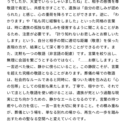
うでしたか、大変でいらっしゃいましたね」と、相手の感情を尊
敬語で肯定し、共感を示すことで、遺族は「自分の悲しみが認め
られた」と感じ、心の重荷を降ろすことができます。逆に、「わ
かります」や「私も同じ経験をしました」といった同格の言葉
は、時に遺族の孤独な悲しみを侵害するように聞こえることがあ
るため、注意が必要です。「計り知れないお悲しみとお察しいた
します」という、自分と相手の間に適切な距離（敬意）を保った
表現の方が、結果として深く寄り添うことができるのです。ま
た、沈黙も一つの敬語（非言語の配慮）です。言葉を絞り出し、
無理に会話を繋ごうとするのではなく、「……お察しします」と
一言述べた後に、静かに傍らにいること。この静寂こそが、言葉
を超えた究極の敬語となることがあります。葬儀の場での敬語
は、社会的なルールであると同時に、傷ついた魂を包み込む「心
の包帯」としての役割も果たします。丁寧で、穏やかで、それで
いて凛とした敬語を使い続けることは、遺族が死という過酷な現
実に立ち向かうための、静かなエールとなるのです。言葉の持つ
癒やしの力を信じ、一言一言を大切に発すること。その積み重ね
が、葬儀という場を、単なる別れの場から、再生への一歩を踏み
出すための聖なる空間へと変えていくのです。