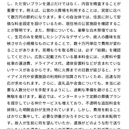
し、ただ安いプランを選ぶだけではなく、内容を精査することが
重要です。例えば、公営の火葬場を利用することは、民営に比べ
て数万円の節約になります。多くの自治体では、住民に対して安
価な料金設定を設けているため、居住地の公営施設を確認するこ
とが賢明です。また、祭壇についても、豪華な白木祭壇ではな
く、生花のみを使用したシンプルなデザインや、故人の趣味を反
映させた小規模なものにすることで、数十万円単位で費用が変わ
ることがあります。見積もりを取る際には、必ず「総額」を確認
してください。広告に記載されている基本料金には、火葬料や霊
柩車の運送費、ドライアイス代、遺体安置料などが含まれていな
いケースがあるからです。特に火葬までの日数が延びると、ドラ
イアイス代や安置施設の利用料が加算されていくため、迅速な対
応が求められます。さらに、返礼品や会食についても、本当に必
要な人数分だけを手配するようにし、過剰な準備を避けることで
無駄を省けます。最近では、インターネットで定額の葬儀プラン
を提示している仲介サービスも増えており、不透明な追加料金を
排除した明朗会計が支持されています。しかし、費用を削ること
ばかりに集中して、必要な供養がおろそかになっては本末転倒で
す。故人が生前に何を望んでいたか、遺族がどのような形で送り