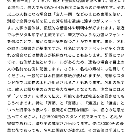
外 兄弟一同」とするか、連名で全員の名前を並べます。連名にす
る場合は、最大でも3名から4名程度に留めるのが美徳です。それ
以上の人数になる場合は「友人一同」などのまとめ表現を使い、
別紙で全員の名前を記した芳名帳を遺族に渡すのがスマートで
す。文字の書体は、伝統的な楷書体や明朝体が好まれます。最近
ではデジタル印字が主流ですが、筆文字のような力強いフォント
を選ぶことで、厳かな雰囲気を保つことができます。また、名札
の向きは縦書きが基本ですが、社名にアルファベットが多く含ま
れる場合などは横書きが採用されることもあります。配置につい
ては、右側が上位というルールがあるため、連名の場合は目上の
人の名前を右側に配置します。さらに、名札の素材にも注目して
ください。一般的には木目調の厚紙が使われますが、高額なスタ
ンド花では本物の木札が用意されることもあります。名札の誤字
は、故人と贈り主の双方に多大な失礼となるため、注文時には必
ず「フリガナ」を添えて伝え、可能であれば校正を確認させても
らうべきです。特に「斉藤」と「齋藤」、「渡辺」と「渡邊」と
いった旧字体の扱いや、役職名の正確な順序には、細心の注意を
払ってください。1台15000円のスタンド花であっても、名札が
完璧であれば、贈り主の誠実さが伝わります。逆に30000円の豪
華な花であっても、名札に間違いがあれば、その価値は半減して