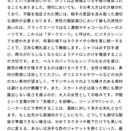
る」という意味合いから、かつては正喪服よりも平服が推奨され
ることもありました。現代においても、その考え方は引き継がれ
ており、平服を指定された際には、相手の意図を汲み取った適切
な選択が必要となります。男性の服装選びにおいて最も汎用性が
高いのは、ブラックスーツではなく濃紺やチャコールグレーのス
ーツです。これらは「ダークスーツ」と呼ばれ、ビジネスシーン
でも使われますが、弔事の場ではネクタイや小物を黒に統一する
ことで、立派な略礼装として機能します。シャツは必ず白を選
び、襟元がだらしなくならないようアイロンがけを徹底すること
が大切です。また、ベルトのバックルもシンプルなものを選び、
銀色の輝きが強すぎるものは避けるべきです。女性の場合は、素
材の質感に注目してください。ポリエステルやウールなどの光沢
のない素材が望ましく、サテンやシルクのような輝きのある素材
は避けるのが無難です。また、スカートの丈は座った際にも膝が
露出しない長さを選ぶのが、大人の女性としての嗜みです。平服
という言葉が持つ「気軽さ」を誤解し、ジーンズやTシャツ、ス
ニーカーなどで参列することは、遺族に対して多大な失礼となり
ます。もし出先から直接向かうことになり、どうしても適切な服
装が準備できない場合は、せめてネクタイや靴下だけでも黒いも
のに変える、あるいは派手な色のジャケットを脱ぐといった、最