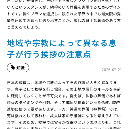
出したいかを優先し、その上で不要なオプションを削ぎ落として
いくというスタンスが、納得のいく葬儀を実現するためのポイン
トです。賢くプランを選択し、限られた予算の中でも最大限の愛
情を込めて火葬へと送り出すことが、現代の賢明な葬儀のあり方
と言えるでしょう。
地域や宗教によって異なる息
子が行う挨拶の注意点
知識
2026.07.21
日本の葬儀は、地域や宗教によってその作法が大きく異なりま
す。息子として挨拶を行う場合、その土地や信仰のルールを事前
に確認しておくことが不可欠です。例えば、仏教の葬儀であれば
焼香のタイミングや回数、そして成仏や供養といった仏教用語を
適切に使う必要があります。一方、神道の葬儀（神葬祭）では、
死は穢れとして扱われ、故人は家の守護神になると考えられてい
ます。そのため、挨拶では安らかな眠りという表現よりも、これ
からは私たち家族を守ってくださいといったニュアンスの言葉が