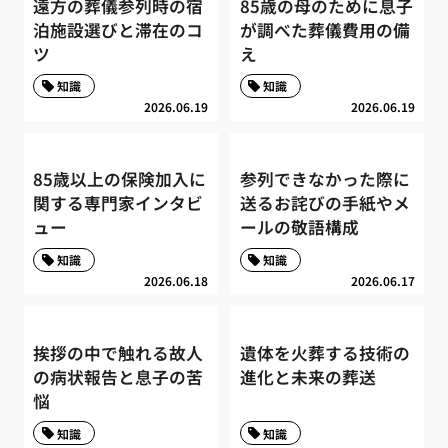
遠方の葬儀参列時の宿
85歳の母のために息子
泊施設選びと滞在のコ
が調べた葬儀費用の備
ツ
え
知識
知識
2026.06.19
2026.06.19
85歳以上の保険加入に
参列できなかった際に
関する専門家インタビ
送るお詫びの手紙やメ
ュー
ールの敬語構成
知識
知識
2026.06.18
2026.06.17
挨拶の中で触れる故人
遺体を火葬する技術の
の病状報告と息子の苦
進化と未来の葬送
悩
知識
知識