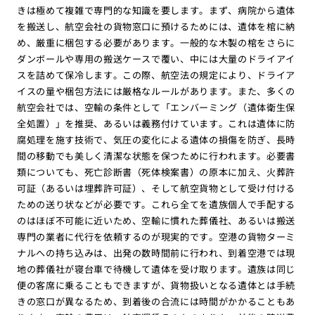
きは極めて複雑で専門的な知識を要します。まず、病院から遺体
を搬送し、航空会社の貨物窓口に預けるためには、遺体を棺に納
め、厳重に梱包する必要があります。一般的な木製の棺をさらに
ダンボールや専用の搬送ケースで覆い、中には大量のドライアイ
スを詰めて保冷します。この際、航空法の規定により、ドライア
イスの量や梱包方法には厳格なルールがあります。また、多くの
航空会社では、空輸の条件として「エンバーミング（遺体衛生保
全処置）」を推奨、あるいは義務付けています。これは遺体に防
腐処理を施す技術で、気圧の変化による遺体の損傷を防ぎ、長時
間の移動でも美しく清潔な状態を保つために行われます。必要書
類についても、死亡診断書（死体検案書）の原本に加え、火葬許
可証（あるいは埋葬許可証）、そして航空貨物として受け付ける
ための送り状などが必要です。これら全てを遺族個人で手配する
のはほぼ不可能に近いため、空輸に慣れた葬儀社、あるいは搬送
専門の業者に代行を依頼するのが現実的です。空港の貨物ターミ
ナルへの持ち込みは、出発の数時間前に行われ、到着空港では現
地の葬儀社が寝台車で待機して遺体を受け取ります。遺族は同じ
便の客席に乗ることもできますが、貨物扱いとなる遺体とは手続
きの窓口が異なるため、到着後の合流には時間がかかることもあ