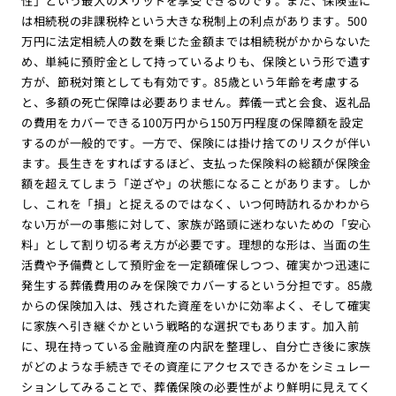
性」という最大のメリットを享受できるのです。また、保険金に
は相続税の非課税枠という大きな税制上の利点があります。500
万円に法定相続人の数を乗じた金額までは相続税がかからないた
め、単純に預貯金として持っているよりも、保険という形で遺す
方が、節税対策としても有効です。85歳という年齢を考慮する
と、多額の死亡保障は必要ありません。葬儀一式と会食、返礼品
の費用をカバーできる100万円から150万円程度の保障額を設定
するのが一般的です。一方で、保険には掛け捨てのリスクが伴い
ます。長生きをすればするほど、支払った保険料の総額が保険金
額を超えてしまう「逆ざや」の状態になることがあります。しか
し、これを「損」と捉えるのではなく、いつ何時訪れるかわから
ない万が一の事態に対して、家族が路頭に迷わないための「安心
料」として割り切る考え方が必要です。理想的な形は、当面の生
活費や予備費として預貯金を一定額確保しつつ、確実かつ迅速に
発生する葬儀費用のみを保険でカバーするという分担です。85歳
からの保険加入は、残された資産をいかに効率よく、そして確実
に家族へ引き継ぐかという戦略的な選択でもあります。加入前
に、現在持っている金融資産の内訳を整理し、自分亡き後に家族
がどのような手続きでその資産にアクセスできるかをシミュレー
ションしてみることで、葬儀保険の必要性がより鮮明に見えてく