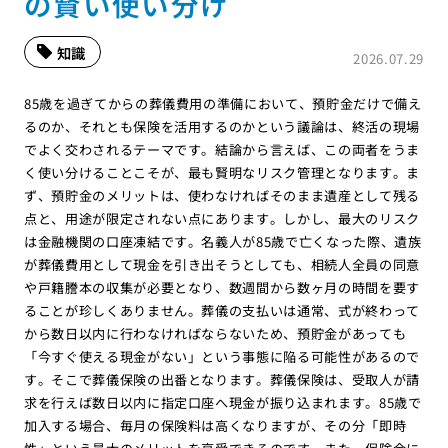
の賢い使い分け
知識
2026.07.29
85歳を過ぎてからの葬儀費用の準備において、預貯金だけで備え
るのか、それとも保険を活用するのかという議論は、終活の現場
でよく交わされるテーマです。結論から言えば、この両者をうま
く使い分けることこそが、最も賢明なリスク管理となります。ま
ず、預貯金のメリットは、使わなければそのまま遺産として残る
点と、用途が限定されない点にあります。しかし、最大のリスク
は金融機関の口座凍結です。名義人が85歳で亡くなった際、遺族
が葬儀費用として現金を引き出そうとしても、相続人全員の同意
や戸籍謄本の収集が必要となり、数週間から数ヶ月の時間を要す
ることが珍しくありません。葬儀の支払いは通常、式が終わって
から数日以内に行わなければならないため、預貯金があっても
「今すぐ使える現金がない」という事態に陥る可能性があるので
す。そこで葬儀保険の出番となります。葬儀保険は、受取人が請
求を行えば数日以内に指定口座へ現金が振り込まれます。85歳で
加入する場合、毎月の保険料は高くなりますが、その分「即時