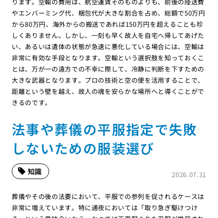
ります。空輸の費用は、航空運賃そのものよりも、前後の陸送費
やエンバーミング代、梱包代が大きな割合を占め、総額で50万円
から80万円、海外からの搬送であれば150万円を超えることも珍
しくありません。しかし、一刻も早く故人を自宅へ帰してあげた
い、あるいは遺体の状態が急速に悪化している場合には、空輸は
非常に有効な手段となります。空輸という選択肢を知っておくこ
とは、万が一の遠方での不幸に際して、冷静に判断を下すための
大きな武器となります。プロの技術と空の便を活用することで、
距離という壁を越え、故人の魂を安らかな場所へと導くことがで
きるのです。
法事や葬儀の平服指定で失敗
しないための服装選び
知識
2026.07.31
葬儀やその後の法要において、平服での参列を促されるケースは
非常に増えています。特に通夜においては「取り急ぎ駆けつけ