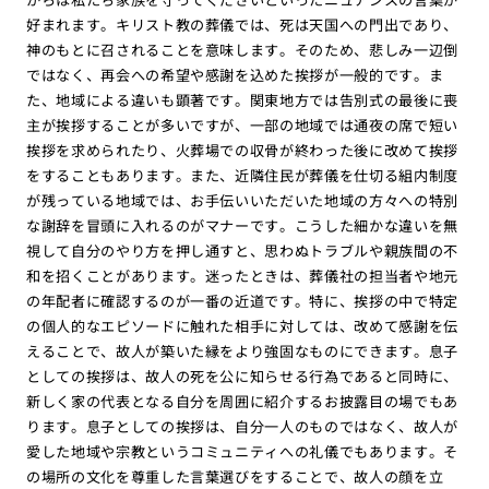
好まれます。キリスト教の葬儀では、死は天国への門出であり、
神のもとに召されることを意味します。そのため、悲しみ一辺倒
ではなく、再会への希望や感謝を込めた挨拶が一般的です。ま
た、地域による違いも顕著です。関東地方では告別式の最後に喪
主が挨拶することが多いですが、一部の地域では通夜の席で短い
挨拶を求められたり、火葬場での収骨が終わった後に改めて挨拶
をすることもあります。また、近隣住民が葬儀を仕切る組内制度
が残っている地域では、お手伝いいただいた地域の方々への特別
な謝辞を冒頭に入れるのがマナーです。こうした細かな違いを無
視して自分のやり方を押し通すと、思わぬトラブルや親族間の不
和を招くことがあります。迷ったときは、葬儀社の担当者や地元
の年配者に確認するのが一番の近道です。特に、挨拶の中で特定
の個人的なエピソードに触れた相手に対しては、改めて感謝を伝
えることで、故人が築いた縁をより強固なものにできます。息子
としての挨拶は、故人の死を公に知らせる行為であると同時に、
新しく家の代表となる自分を周囲に紹介するお披露目の場でもあ
ります。息子としての挨拶は、自分一人のものではなく、故人が
愛した地域や宗教というコミュニティへの礼儀でもあります。そ
の場所の文化を尊重した言葉選びをすることで、故人の顔を立