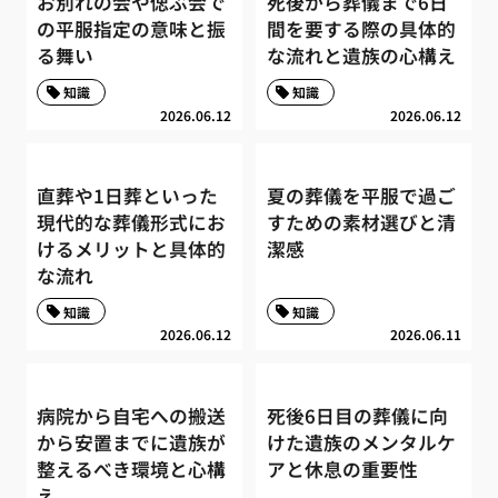
お別れの会や偲ぶ会で
死後から葬儀まで6日
の平服指定の意味と振
間を要する際の具体的
る舞い
な流れと遺族の心構え
知識
知識
2026.06.12
2026.06.12
直葬や1日葬といった
夏の葬儀を平服で過ご
現代的な葬儀形式にお
すための素材選びと清
けるメリットと具体的
潔感
な流れ
知識
知識
2026.06.12
2026.06.11
病院から自宅への搬送
死後6日目の葬儀に向
から安置までに遺族が
けた遺族のメンタルケ
整えるべき環境と心構
アと休息の重要性
え