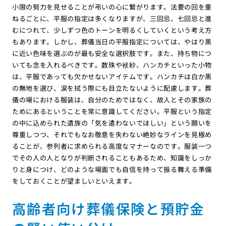
小限の努力を見せることが弔いの心に繋がります。法要の回を重
ねるごとに、平服の指定は多くなりますが、三回忌、七回忌と進
むにつれて、少しずつ色のトーンを明るくしていくという考え方
もあります。しかし、葬儀当日の平服指定については、やはり黒
に近い色味を選ぶのが最も安全な選択肢です。また、持ち物につ
いても念を入れるべきです。数珠や袱紗、ハンカチといった小物
は、平服であっても欠かせないアイテムです。ハンカチは白か黒
の無地を選び、涙を拭う際にも目立たないように配慮します。葬
儀の場における服装は、自分のためではなく、故人とその家族の
ためにあるということを常に意識してください。平服という指定
の中に込められた遺族の「気を遣わないでほしい」という願いを
尊重しつつ、それでもなお敬意を失わない絶妙なラインを見極め
ることが、参列者に求められる高度なマナーなのです。服装一つ
でその人の人となりが判断されることもあるため、知識をしっか
りと身につけ、どのような場面でも自信を持って振る舞える準備
をしておくことが望ましいといえます。
高齢者向け葬儀保険と預貯金