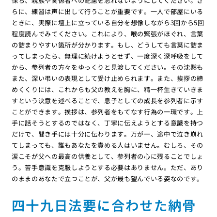
保ち、親族や関係者への配慮を忘れないようにしてください。さ
らに、練習は声に出して行うことが重要です。一人で部屋にいる
ときに、実際に壇上に立っている自分を想像しながら3回から5回
程度読んでみてください。これにより、喉の緊張がほぐれ、言葉
の詰まりやすい箇所が分かります。もし、どうしても言葉に詰ま
ってしまったら、無理に続けようとせず、一度深く深呼吸をして
から、参列者の方々をゆっくりと見渡してください。その沈黙も
また、深い弔いの表現として受け止められます。また、挨拶の締
めくくりには、これからも父の教えを胸に、精一杯生きていきま
すという決意を述べることで、息子としての成長を参列者に示す
ことができます。挨拶は、参列者をもてなす行為の一環です。上
手に話そうとするのではなく、丁寧に伝えようとする意識を持つ
だけで、聞き手には十分に伝わります。万が一、途中で泣き崩れ
てしまっても、誰もあなたを責める人はいません。むしろ、その
涙こそが父への最高の供養として、参列者の心に残ることでしょ
う。苦手意識を克服しようとする必要はありません。ただ、あり
のままのあなたで立つことが、父が最も望んでいる姿なのです。
四十九日法要に合わせた納骨