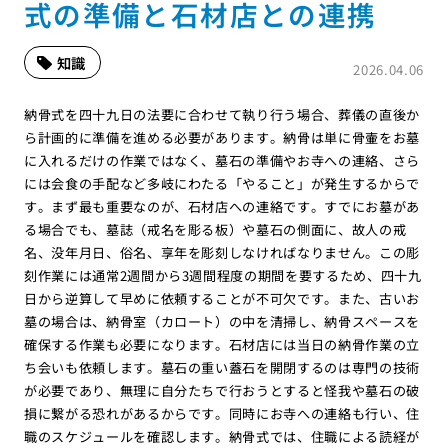
式の準備と石材店との連携
知識
2026.04.06
納骨式を四十九日の法要に合わせて執り行う場合、葬儀の直後か
ら計画的に準備を進める必要があります。納骨は単に骨壷をお墓
に入れるだけの作業ではなく、墓石の準備やお寺への連絡、さら
には会食の手配など多岐にわたる「やること」が発生するからで
す。まず最も重要なのが、石材店への連絡です。すでにお墓があ
る場合でも、墓誌（戒名を彫る板）や墓石の側面に、故人の戒
名、没年月日、俗名、享年を彫刻しなければなりません。この彫
刻作業には通常2週間から3週間程度の期間を要するため、四十九
日から逆算して早めに依頼することが不可欠です。また、古いお
墓の場合は、納骨室（カロート）の中を清掃し、納骨スペースを
確保する作業も必要になります。石材店には当日の納骨作業の立
ち会いも依頼します。墓石の重い蓋石を開閉するのは専門の技術
が必要であり、無理に自分たちで行おうとすると怪我や墓石の破
損に繋がる恐れがあるからです。同時にお寺への連絡も行い、住
職のスケジュールを確認します。納骨式では、住職による読経が