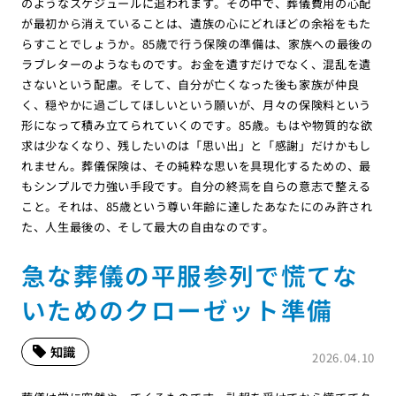
のようなスケジュールに追われます。その中で、葬儀費用の心配
が最初から消えていることは、遺族の心にどれほどの余裕をもた
らすことでしょうか。85歳で行う保険の準備は、家族への最後の
ラブレターのようなものです。お金を遺すだけでなく、混乱を遺
さないという配慮。そして、自分が亡くなった後も家族が仲良
く、穏やかに過ごしてほしいという願いが、月々の保険料という
形になって積み立てられていくのです。85歳。もはや物質的な欲
求は少なくなり、残したいのは「思い出」と「感謝」だけかもし
れません。葬儀保険は、その純粋な思いを具現化するための、最
もシンプルで力強い手段です。自分の終焉を自らの意志で整える
こと。それは、85歳という尊い年齢に達したあなたにのみ許され
た、人生最後の、そして最大の自由なのです。
急な葬儀の平服参列で慌てな
いためのクローゼット準備
知識
2026.04.10