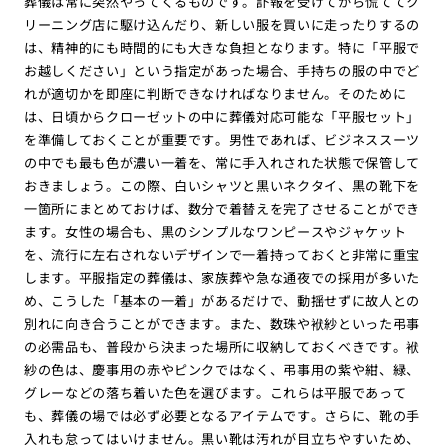
葬儀は常に突然やってくるものです。訃報を受けてから慌ててク
リーニング店に駆け込んだり、新しい服を買いに走ったりするの
は、精神的にも時間的にも大きな負担となります。特に「平服で
お越しください」という指定があった場合、手持ちの服の中でど
れが適切かを即座に判断できなければなりません。そのために
は、日頃からクローゼットの中に葬儀対応可能な「平服セット」
を準備しておくことが重要です。男性であれば、ビジネススーツ
の中でも最も色が濃い一着を、常に手入れされた状態で保管して
おきましょう。この際、白いシャツと黒いネクタイ、黒の靴下を
一箇所にまとめておけば、数分で着替えを完了させることができ
ます。女性の場合も、黒のシンプルなワンピースやジャケット
を、流行に左右されないデザインで一着持っておくと非常に重宝
します。平服指定の葬儀は、家族葬や急な通夜での採用が多いた
め、こうした「基本の一着」があるだけで、動揺せずに故人との
別れに向き合うことができます。また、数珠や袱紗といった弔事
の必需品も、普段から決まった場所に収納しておくべきです。袱
紗の色は、慶事用の赤やピンクではなく、弔事用の紫や紺、緑、
グレーなどの落ち着いた色を選びます。これらは平服であって
も、葬儀の場では必ず必要となるアイテムです。さらに、靴の手
入れも怠ってはいけません。黒い靴は汚れが目立ちやすいため、