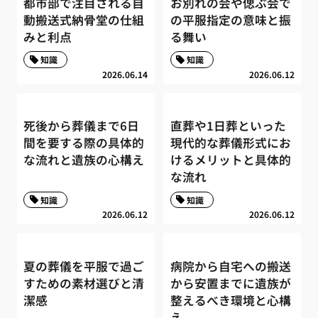
都市部で注目される自
お別れの会や偲ぶ会で
動搬送式納骨堂の仕組
の平服指定の意味と振
みと利点
る舞い
知識
知識
2026.06.14
2026.06.12
死後から葬儀まで6日
直葬や1日葬といった
間を要する際の具体的
現代的な葬儀形式にお
な流れと遺族の心構え
けるメリットと具体的
な流れ
知識
知識
2026.06.12
2026.06.12
夏の葬儀を平服で過ご
病院から自宅への搬送
すための素材選びと清
から安置までに遺族が
潔感
整えるべき環境と心構
え