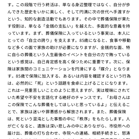
す。この段階で行う終活は、単なる身辺整理ではなく、自分が歩
んできた歴史をいかに美しく、そして円満に次の世代へ手渡すか
という、知的な創造活動でもあります。その中で葬儀保険が果た
す役割は、単なる「金銭の支払い」を越えた、多面的な意義を持
っています。まず、葬儀保険に入っているという事実は、本人に
とっての「自立の誇り」を支えます。85歳になると、食事や移動
など多くの面で家族の助けが必要になりますが、金銭的な面、特
に自らの葬儀という人生最後のイベントを自分の力で賄っている
という感覚は、自己肯定感を高く保つために重要です。次に、保
険は家族間のコミュニケーションを円滑にする「媒介」となりま
す。85歳で保険に加入する、あるいは内容を確認するという行為
は、必然的に「死」という話題を食卓に上げることになります。
これは一見重苦しいことのように思えますが、実は曖昧にされて
いた希望や不安を言語化する絶好のチャンスです。「お母さんは
この保険でこんな葬儀をしてほしいと思っているよ」と伝えるこ
とで、家族は迷いや罪悪感から解放されます。また、葬儀保険
は、死という混沌とした事態の中に「秩序」をもたらします。人
が亡くなると、遺族は深い悲しみの中にありながら、市役所への
届け出、葬儀の打ち合わせ、寺院への連絡、相続手続きと、怒涛