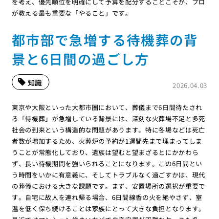
を考え、優先順位を明確にして予算を配分することこそが、プロ
が教える最も重要な「やること」です。
都市部で急増する待機葬の背
景と6日間の過ごし方
知識
2026.04.03
東京や大阪といった大都市圏において、葬儀まで6日間待たされ
る「待機葬」が急増している背景には、深刻な火葬場不足と多死
社会の到来という構造的な問題があります。特に冬場などは死亡
者数が増加するため、火葬炉の予約が1週間先まで埋まってしま
うことが常態化しており、遺族は望むと望まざるとにかかわら
ず、長い待機期間を強いられることになります。この6日間とい
う時間をいかに有意義に、そしてトラブルなく過ごすかは、現代
の葬儀における大きな課題です。まず、安置場所の選択が重要で
す。自宅に故人を連れ帰る場合、6日間線香の火を絶やさず、室
温を低く保ち続けることは家族にとって大きな負担となります。