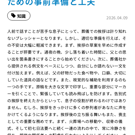
ための事前準備と工夫
知識
2026.04.09
人前で話すことが苦手な息子にとって、葬儀での挨拶は計り知れ
ないプレッシャーとなります。しかし、適切な準備を行えば、そ
の不安は大幅に軽減できます。まず、挨拶の草案を早めに作成す
ることが肝要です。通夜の晩、少し落ち着いた時間に、父との思
い出を箇条書きにすることから始めてください。次に、葬儀社か
ら提供される例文をベースにしつつ、自分にしか語れない一文を
付け加えます。例えば、父の好物だった食べ物や、口癖、大切に
していた道具の話などです。また、視覚的な補助を利用するのも
一つの手です。原稿を大きな文字で印字し、重要な部分にマーカ
ーを引くことで、緊張していても読み飛ばしを防げます。告別式
の挨拶を終えたからといって、息子の役割が終わるわけではあり
ません。むしろ、挨拶をきっかけに多くの参列者があなたに声を
かけてくるようになります。挨拶後の立ち振る舞いもまた、喪主
としての重要な務めです。まず、火葬場への移動や、収骨の儀
式、そして初七日法要へと続く一連の流れの中で、常に冷静さを