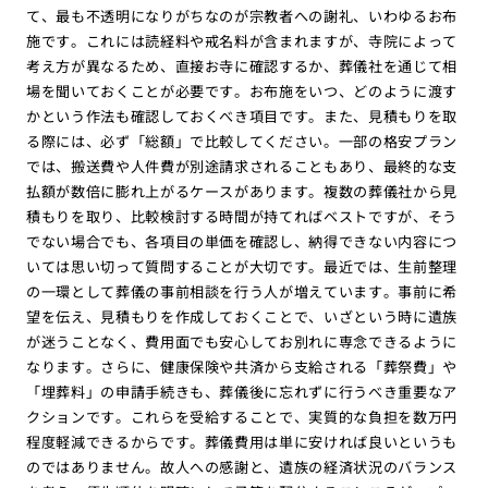
て、最も不透明になりがちなのが宗教者への謝礼、いわゆるお布
施です。これには読経料や戒名料が含まれますが、寺院によって
考え方が異なるため、直接お寺に確認するか、葬儀社を通じて相
場を聞いておくことが必要です。お布施をいつ、どのように渡す
かという作法も確認しておくべき項目です。また、見積もりを取
る際には、必ず「総額」で比較してください。一部の格安プラン
では、搬送費や人件費が別途請求されることもあり、最終的な支
払額が数倍に膨れ上がるケースがあります。複数の葬儀社から見
積もりを取り、比較検討する時間が持てればベストですが、そう
でない場合でも、各項目の単価を確認し、納得できない内容につ
いては思い切って質問することが大切です。最近では、生前整理
の一環として葬儀の事前相談を行う人が増えています。事前に希
望を伝え、見積もりを作成しておくことで、いざという時に遺族
が迷うことなく、費用面でも安心してお別れに専念できるように
なります。さらに、健康保険や共済から支給される「葬祭費」や
「埋葬料」の申請手続きも、葬儀後に忘れずに行うべき重要なア
クションです。これらを受給することで、実質的な負担を数万円
程度軽減できるからです。葬儀費用は単に安ければ良いというも
のではありません。故人への感謝と、遺族の経済状況のバランス