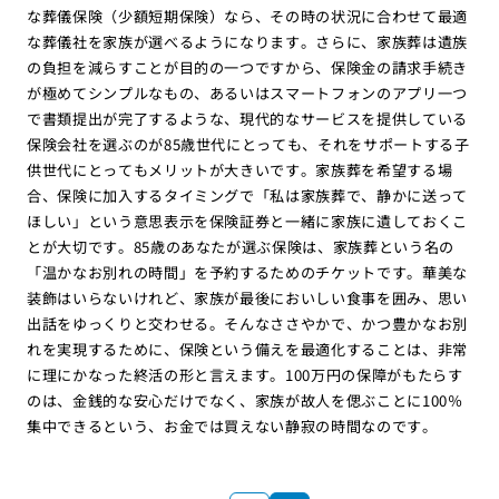
な葬儀保険（少額短期保険）なら、その時の状況に合わせて最適
な葬儀社を家族が選べるようになります。さらに、家族葬は遺族
の負担を減らすことが目的の一つですから、保険金の請求手続き
が極めてシンプルなもの、あるいはスマートフォンのアプリ一つ
で書類提出が完了するような、現代的なサービスを提供している
保険会社を選ぶのが85歳世代にとっても、それをサポートする子
供世代にとってもメリットが大きいです。家族葬を希望する場
合、保険に加入するタイミングで「私は家族葬で、静かに送って
ほしい」という意思表示を保険証券と一緒に家族に遺しておくこ
とが大切です。85歳のあなたが選ぶ保険は、家族葬という名の
「温かなお別れの時間」を予約するためのチケットです。華美な
装飾はいらないけれど、家族が最後においしい食事を囲み、思い
出話をゆっくりと交わせる。そんなささやかで、かつ豊かなお別
れを実現するために、保険という備えを最適化することは、非常
に理にかなった終活の形と言えます。100万円の保障がもたらす
のは、金銭的な安心だけでなく、家族が故人を偲ぶことに100％
集中できるという、お金では買えない静寂の時間なのです。