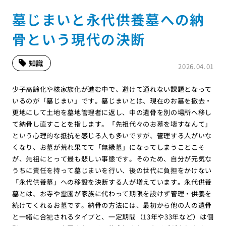
墓じまいと永代供養墓への納
骨という現代の決断
知識
2026.04.01
少子高齢化や核家族化が進む中で、避けて通れない課題となって
いるのが「墓じまい」です。墓じまいとは、現在のお墓を撤去・
更地にして土地を墓地管理者に返し、中の遺骨を別の場所へ移し
て納骨し直すことを指します。「先祖代々のお墓を壊すなんて」
という心理的な抵抗を感じる人も多いですが、管理する人がいな
くなり、お墓が荒れ果てて「無縁墓」になってしまうことこそ
が、先祖にとって最も悲しい事態です。そのため、自分が元気な
うちに責任を持って墓じまいを行い、後の世代に負担をかけない
「永代供養墓」への移設を決断する人が増えています。永代供養
墓とは、お寺や霊園が家族に代わって期限を設けず管理・供養を
続けてくれるお墓です。納骨の方法には、最初から他の人の遺骨
と一緒に合祀されるタイプと、一定期間（13年や33年など）は個