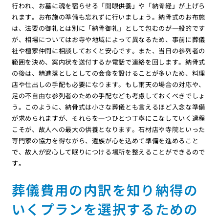
行われ、お墓に魂を宿らせる「開眼供養」や「納骨経」が上げら
れます。お布施の準備も忘れずに行いましょう。納骨式のお布施
は、法要の御礼とは別に「納骨御礼」として包むのが一般的です
が、相場についてはお寺や地域によって異なるため、事前に葬儀
社や檀家仲間に相談しておくと安心です。また、当日の参列者の
範囲を決め、案内状を送付するか電話で連絡を回します。納骨式
の後は、精進落としとしての会食を設けることが多いため、料理
店や仕出しの手配も必要になります。もし雨天の場合の対応や、
足の不自由な参列者のための手配なども考慮しておくべきでしょ
う。このように、納骨式は小さな葬儀とも言えるほど入念な準備
が求められますが、それらを一つひとつ丁寧にこなしていく過程
こそが、故人への最大の供養となります。石材店や寺院といった
専門家の協力を得ながら、遺族が心を込めて準備を進めること
で、故人が安心して眠りにつける場所を整えることができるので
す。
葬儀費用の内訳を知り納得の
いくプランを選択するための