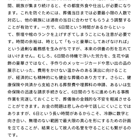
間、親族が集まり続けると、その都度外食や仕出しが必要になり
ます。これを防ぐためには、葬儀当日までは必要最小限の人数で
対応し、他の親族には通夜の当日に合わせてもらうよう調整する
ことが有効です。一方で、6日間という時間があるからといっ
て、祭壇や棺のランクを上げすぎてしまうことにも注意が必要で
す。時間の余裕は、時として「もっと豪華にしてあげなければ」
という過剰な義務感を生みがちですが、本来の供養の形を忘れて
はいけません。むしろ、6日間の待機で浮いた労力を、生花や装
飾の豪華さではなく、手作りのメッセージカードや思い出の品の
展示といった、費用をかけない温かみのある演出に向けること
が、経済的にも精神的にも健全な葬儀のあり方です。さらに、健
康保険や共済から支給される葬祭費や埋葬料の申請、あるいは生
命保険の迅速な請求手続きなど、6日間のうちに進められる事務
作業を完遂しておくことで、葬儀後の金銭的な不安を軽減させる
ことができます。お金の問題は悲しみの中で話しにくいことでは
ありますが、6日という長い時間があるからこそ、冷静に数字と
向き合い、無理のない範囲で最大限の真心を形にするための計画
を立てることが、結果として故人の名誉を守ることにも繋がるの
です。