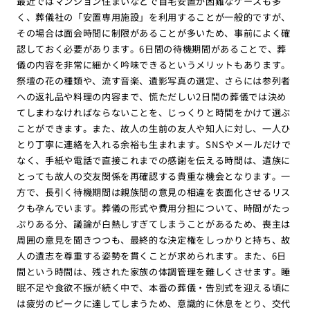
最近ではマンション住まいなどで自宅安置が困難なケースも多
く、葬儀社の「安置専用施設」を利用することが一般的ですが、
その場合は面会時間に制限があることが多いため、事前によく確
認しておく必要があります。6日間の待機期間があることで、葬
儀の内容を非常に細かく吟味できるというメリットもあります。
祭壇の花の種類や、流す音楽、遺影写真の選定、さらには参列者
への返礼品や料理の内容まで、慌ただしい2日間の葬儀では決め
てしまわなければならないことを、じっくりと時間をかけて選ぶ
ことができます。また、故人の生前の友人や知人に対し、一人ひ
とり丁寧に連絡を入れる余裕も生まれます。SNSやメールだけで
なく、手紙や電話で直接これまでの感謝を伝える時間は、遺族に
とっても故人の交友関係を再確認する貴重な機会となります。一
方で、長引く待機期間は親族間の意見の相違を表面化させるリス
クも孕んでいます。葬儀の形式や費用分担について、時間がたっ
ぷりある分、議論が白熱しすぎてしまうことがあるため、喪主は
周囲の意見を聞きつつも、最終的な決定権をしっかりと持ち、故
人の遺志を尊重する姿勢を貫くことが求められます。また、6日
間という時間は、残された家族の体調管理を難しくさせます。睡
眠不足や食欲不振が続く中で、本番の葬儀・告別式を迎える頃に
は疲労のピークに達してしまうため、意識的に休息をとり、交代