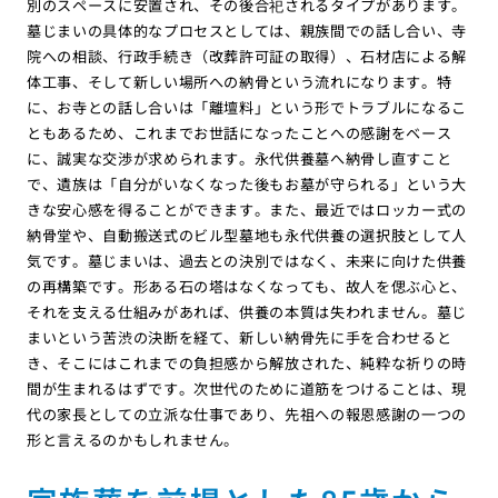
別のスペースに安置され、その後合祀されるタイプがあります。
墓じまいの具体的なプロセスとしては、親族間での話し合い、寺
院への相談、行政手続き（改葬許可証の取得）、石材店による解
体工事、そして新しい場所への納骨という流れになります。特
に、お寺との話し合いは「離壇料」という形でトラブルになるこ
ともあるため、これまでお世話になったことへの感謝をベース
に、誠実な交渉が求められます。永代供養墓へ納骨し直すこと
で、遺族は「自分がいなくなった後もお墓が守られる」という大
きな安心感を得ることができます。また、最近ではロッカー式の
納骨堂や、自動搬送式のビル型墓地も永代供養の選択肢として人
気です。墓じまいは、過去との決別ではなく、未来に向けた供養
の再構築です。形ある石の塔はなくなっても、故人を偲ぶ心と、
それを支える仕組みがあれば、供養の本質は失われません。墓じ
まいという苦渋の決断を経て、新しい納骨先に手を合わせると
き、そこにはこれまでの負担感から解放された、純粋な祈りの時
間が生まれるはずです。次世代のために道筋をつけることは、現
代の家長としての立派な仕事であり、先祖への報恩感謝の一つの
形と言えるのかもしれません。