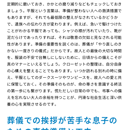
定期的に磨いておき、かかとの磨り減りなどもチェックしておき
ましょう。平服という言葉は、準備が整わない人への救済措置で
もありますが、それでも最低限の整えがなされているかどうか
で、遺族への伝わり方が変わります。例えば、急いで駆けつけた
ことがわかる平服であっても、シャツの襟が汚れていたり、靴が
泥だらけであったりすれば、それは敬意の欠如と見なされる可能
性があります。準備の重要性を説くのは、葬儀が「やり直しのき
かない一度きりの儀式」だからです。故人との最後の大切な時間
を、服装の不安で台無しにしないために、日頃からの備えこそが
真のマナーといえるでしょう。クローゼットの整理は、自分自身
の心構えを整えることでもあります。いつか訪れる別れの時に備
え、平服としてのダークスーツやワンピースを、故人への愛と共
に保管しておく。その準備そのものが、命の尊さを意識する終活
の第一歩にも繋がります。慌ただしい日常の中でも、弔事への備
えを忘れない大人の余裕を持つことが、円滑な社会生活と深い供
養の心を実現させるのです。
葬儀での挨拶が苦手な息子の