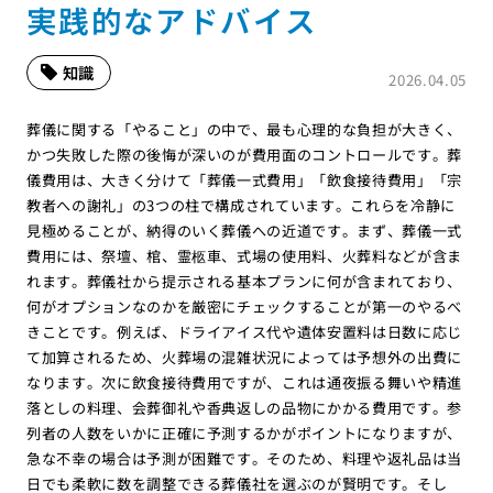
実践的なアドバイス
知識
2026.04.05
葬儀に関する「やること」の中で、最も心理的な負担が大きく、
かつ失敗した際の後悔が深いのが費用面のコントロールです。葬
儀費用は、大きく分けて「葬儀一式費用」「飲食接待費用」「宗
教者への謝礼」の3つの柱で構成されています。これらを冷静に
見極めることが、納得のいく葬儀への近道です。まず、葬儀一式
費用には、祭壇、棺、霊柩車、式場の使用料、火葬料などが含ま
れます。葬儀社から提示される基本プランに何が含まれており、
何がオプションなのかを厳密にチェックすることが第一のやるべ
きことです。例えば、ドライアイス代や遺体安置料は日数に応じ
て加算されるため、火葬場の混雑状況によっては予想外の出費に
なります。次に飲食接待費用ですが、これは通夜振る舞いや精進
落としの料理、会葬御礼や香典返しの品物にかかる費用です。参
列者の人数をいかに正確に予測するかがポイントになりますが、
急な不幸の場合は予測が困難です。そのため、料理や返礼品は当
日でも柔軟に数を調整できる葬儀社を選ぶのが賢明です。そし