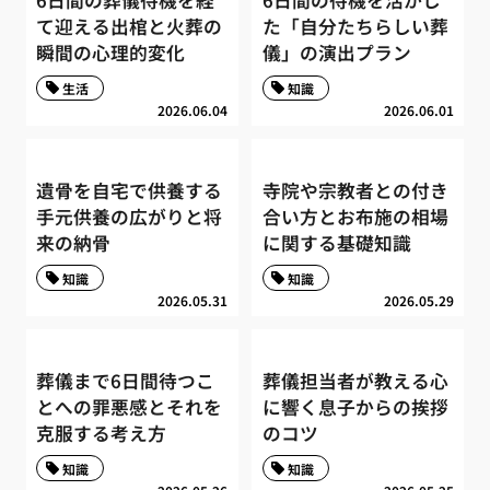
6日間の葬儀待機を経
6日間の待機を活かし
て迎える出棺と火葬の
た「自分たちらしい葬
瞬間の心理的変化
儀」の演出プラン
生活
知識
2026.06.04
2026.06.01
遺骨を自宅で供養する
寺院や宗教者との付き
手元供養の広がりと将
合い方とお布施の相場
来の納骨
に関する基礎知識
知識
知識
2026.05.31
2026.05.29
葬儀まで6日間待つこ
葬儀担当者が教える心
とへの罪悪感とそれを
に響く息子からの挨拶
克服する考え方
のコツ
知識
知識