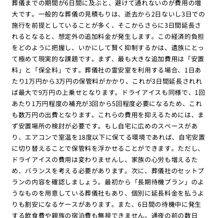
葬儀までの期間が6日間に及ぶと、避けて通れないのが費用の増
大です。一般的な葬儀の見積もりは、逝去から2日ないし3日での
施行を前提としていることが多く、そこからさらに3日間延長さ
れるとなると、想定外の追加料金が発生します。この経済的負担
をどのように把握し、いかにして賢く抑制するかは、遺族にとっ
て極めて現実的な課題です。まず、最も大きな追加費用は「安置
料」と「保全料」です。葬儀社の霊安室を利用する場合、1日あ
たり1万円から3万円の保管料がかかり、これが3日間延長されれ
ば最大で9万円の上乗せとなります。ドライアイスも同様で、1回
あたり1万円程度の補充が3回から5回程度必要になるため、これ
も数万円の出費となります。これらの費用を抑えるためには、ま
ず安置場所の検討が必要です。もし自宅に広めのスペースがあ
り、エアコンで室温を18度以下に保てる環境であれば、自宅安置
に切り替えることで保管料を浮かせることができます。ただし、
ドライアイスの費用は変わりませんし、家族の心労も増えるた
め、バランスを考える必要があります。次に、葬儀社のセットプ
ランの内容を確認しましょう。最初から「長期待機プラン」のよ
うなものを用意している葬儀社もあり、個別に延長料金を払うよ
りも割安になるケースがあります。また、6日間の待機中に発生
する飲食費や親族の宿泊費も無視できません。通夜の前の数日